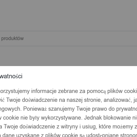
warka
w
watności
korzystujemy informacje zebrane za pomocą plików cook
ić Twoje doświadczenie na naszej stronie, analizować, j
ingowych. Ponieważ szanujemy Twoje prawo do prywatno
ów cookie nie były wykorzystywane. Jednak blokowanie n
 Twoje doświadczenie z witryny i usług, które możemy
 dane uzyskane z plików cookie są udostępniane stronom