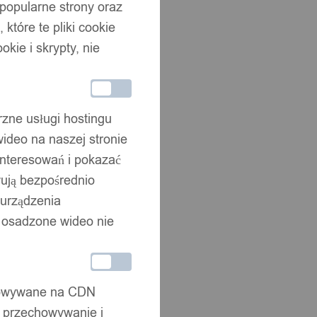
 popularne strony oraz
które te pliki cookie
okie i skrypty, nie
rzne usługi hostingu
ideo na naszej stronie
interesowań i pokazać
wują bezpośrednio
 urządzenia
że osadzone wideo nie
chowywane na CDN
, przechowywanie i