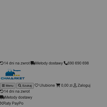
Skip to content
14 dni na zwrot
Metody dostawy
690 690 698
Ulubione
0,00
zł
Zaloguj
Menu
Szukaj
Wyszuki
produktó
14 dni na zwrot
Metody dostawy
Raty PayPo