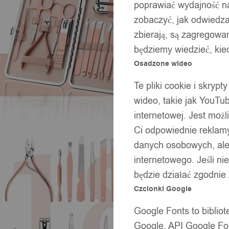
poprawiać wydajność na
zobaczyć, jak odwiedzaj
zbierają, są zagregowan
będziemy wiedzieć, kie
Osadzone wideo
Te pliki cookie i skryp
wideo, takie jak YouTu
internetowej. Jest moż
Ci odpowiednie reklamy
danych osobowych, ale 
internetowego. Jeśli ni
będzie działać zgodnie
Czcionki Google
Google Fonts to bibli
Google. API Google Fon