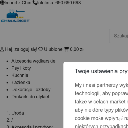
Import z Chin
Infolinia: 690 690 698
Wyszuki
produktó
Hej, zaloguj się!
Ulubione
0,00
zł
Akcesoria wędkarskie
Psy i koty
Twoje ustawienia pry
Kuchnia
Łazienka
My i nasi partnerzy wy
Dekoracje i ozdoby
technologii, aby popraw
Drukarki do etykiet
także w celach market
aby niektóre typy plik
Uroda
cookie może wpłynąć na
/
niektórych przypadkach
Akcesoria i przybory