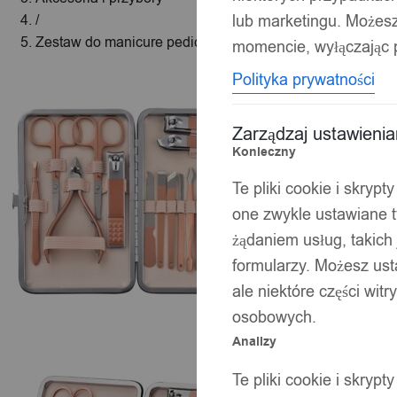
lub marketingu. Możes
/
Zestaw do manicure pedicure do twarzy turystyczny 18 e
momencie, wyłączając p
Polityka prywatności
Zarządzaj ustawieni
Konieczny
Te pliki cookie i skryp
one zwykle ustawiane t
żądaniem usług, takich 
formularzy. Możesz ust
ale niektóre części wit
osobowych.
Analizy
Te pliki cookie i skryp