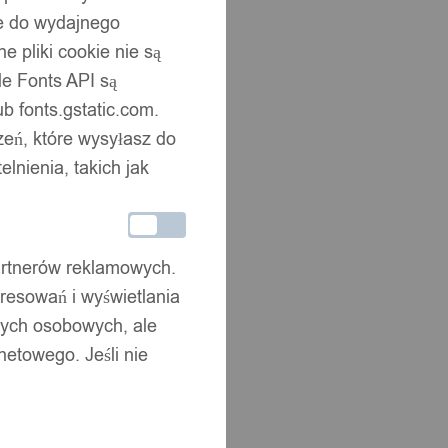
ne do wydajnego
 pliki cookie nie są
e Fonts API są
b fonts.gstatic.com.
zeń, które wysyłasz do
nienia, takich jak
partnerów reklamowych.
resowań i wyświetlania
nych osobowych, ale
netowego. Jeśli nie