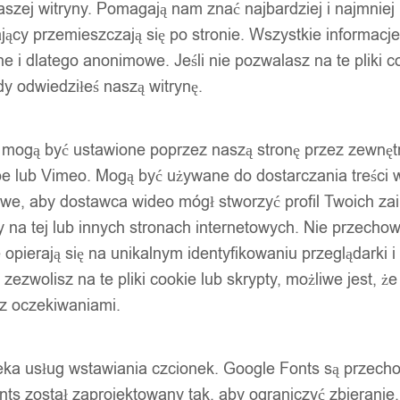
szej witryny. Pomagają nam znać najbardziej i najmniej
ący przemieszczają się po stronie. Wszystkie informacje, 
e i dlatego anonimowe. Jeśli nie pozwalasz na te pliki co
dy odwiedziłeś naszą witrynę.
ty mogą być ustawione poprzez naszą stronę przez zewnęt
be lub Vimeo. Mogą być używane do dostarczania treści w
liwe, aby dostawca wideo mógł stworzyć profil Twoich za
 na tej lub innych stronach internetowych. Nie przecho
opierają się na unikalnym identyfikowaniu przeglądarki i
e zezwolisz na te pliki cookie lub skrypty, możliwe jest, 
 z oczekiwaniami.
oteka usług wstawiania czcionek. Google Fonts są prze
ts został zaprojektowany tak, aby ograniczyć zbieranie