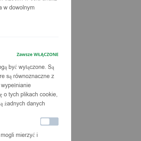
ia w dowolnym
Zawsze WŁĄCZONE
mogą być wyłączone. Są
óre są równoznaczne z
b wypełnianie
 o tych plikach cookie,
wują żadnych danych
 mogli mierzyć i