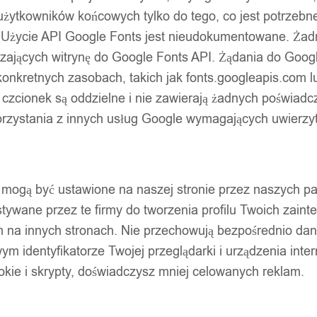
użytkowników końcowych tylko do tego, co jest potrzeb
 Użycie API Google Fonts jest nieudokumentowane. Żadne
ających witrynę do Google Fonts API. Żądania do Googl
nkretnych zasobach, takich jak fonts.googleapis.com lu
 czcionek są oddzielne i nie zawierają żadnych poświadc
zystania z innych usług Google wymagających uwierzytel
pty mogą być ustawione na naszej stronie przez naszych 
ywane przez te firmy do tworzenia profilu Twoich zainte
m na innych stronach. Nie przechowują bezpośrednio da
wym identyfikatorze Twojej przeglądarki i urządzenia inter
ookie i skrypty, doświadczysz mniej celowanych reklam.