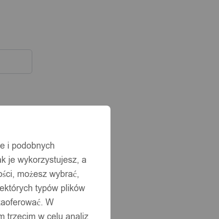
ie i podobnych
ak je wykorzystujesz, a
ści, możesz wybrać,
iektórych typów plików
 zaoferować. W
 trzecim w celu analiz