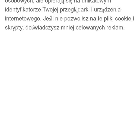
osobowych, ale opierają się na unikatowym
Dostawa w 24h
identyfikatorze Twojej przeglądarki i urządzenia
Zamówienia złożone do 14:00 wysyłamy tego samego dnia.
internetowego. Jeśli nie pozwolisz na te pliki cookie i
Kod produktu:
JU18-PURPLE
skrypty, doświadczysz mniej celowanych reklam.
Niedostępny
Brak w magazynie
Zamówienia złożone do 14:00 w dni robocze wysyłamy tego
samego dnia.
Bezpieczne płatności
14 dni na zwrot