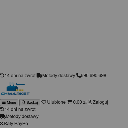
Skip to content
14 dni na zwrot
Metody dostawy
690 690 698
Ulubione
0,00
zł
Zaloguj
Menu
Szukaj
Wyszukiwarka
produktów
14 dni na zwrot
Metody dostawy
Raty PayPo