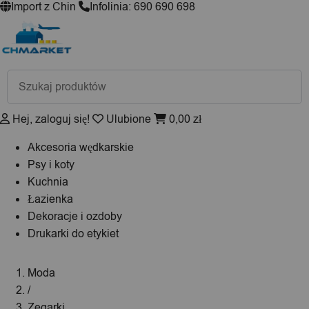
Import z Chin
Infolinia: 690 690 698
Wyszukiwarka
produktów
Hej, zaloguj się!
Ulubione
0,00
zł
Akcesoria wędkarskie
Psy i koty
Kuchnia
Łazienka
Dekoracje i ozdoby
Drukarki do etykiet
Moda
/
Zegarki