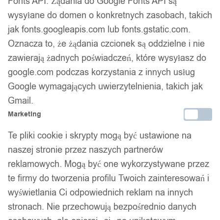
Fonts API. Żądania do Google Fonts API są
wysyłane do domen o konkretnych zasobach, takich
jak fonts.googleapis.com lub fonts.gstatic.com.
Oznacza to, że żądania czcionek są oddzielne i nie
Zegarek damski ekoskóra
zawierają żadnych poświadczeń, które wysyłasz do
google.com podczas korzystania z innych usług
wygodny kosmiczny
Google wymagających uwierzytelnienia, takich jak
Gmail.
kwarcowy elegancki zamsz
Marketing
fiolet
Te pliki cookie i skrypty mogą być ustawione na
naszej stronie przez naszych partnerów
21,99
zł
reklamowych. Mogą być one wykorzystywane przez
Darmowa dostawa od 90 zł
te firmy do tworzenia profilu Twoich zainteresowań i
Dostawa w 24h
wyświetlania Ci odpowiednich reklam na innych
Zamówienia złożone do 14:00 wysyłamy tego samego dnia.
stronach. Nie przechowują bezpośrednio danych