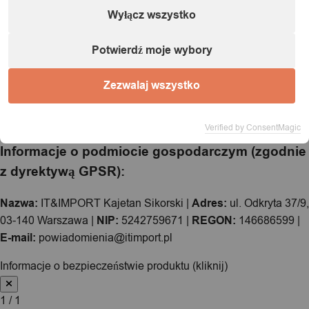
Wyłącz wszystko
Potwierdź moje wybory
Zezwalaj wszystko
Verified by ConsentMagic
Informacje o podmiocie gospodarczym (zgodnie
z dyrektywą GPSR):
Nazwa:
IT&IMPORT Kajetan Sikorski |
Adres:
ul. Odkryta 37/9,
03-140 Warszawa |
NIP:
5242759671 |
REGON:
146686599 |
E-mail:
powiadomienia@itimport.pl
Informacje o bezpieczeństwie produktu (kliknij)
1 / 1