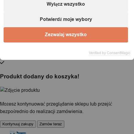
Wyłącz wszystko
E-mail:
powiadomienia@itimport.pl
Informacje o bezpieczeństwie produktu (kliknij)
Potwierdź moje wybory
1 / 1
Zezwalaj wszystko
Verified by ConsentMagic
Ładowanie...
Produkt dodany do koszyka!
Możesz kontynuować przeglądanie sklepu lub przejść
bezpośrednio do realizacji zamówienia.
Kontynuuj zakupy
Zamów teraz