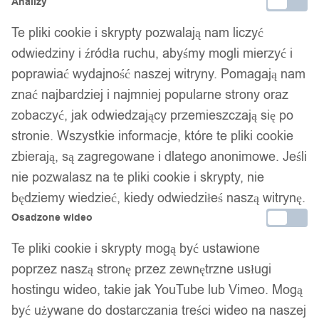
Analizy
Te pliki cookie i skrypty pozwalają nam liczyć
1
/ 4
odwiedziny i źródła ruchu, abyśmy mogli mierzyć i
poprawiać wydajność naszej witryny. Pomagają nam
znać najbardziej i najmniej popularne strony oraz
zobaczyć, jak odwiedzający przemieszczają się po
stronie. Wszystkie informacje, które te pliki cookie
Zegarek damski ekoskóra
zbierają, są zagregowane i dlatego anonimowe. Jeśli
nie pozwalasz na te pliki cookie i skrypty, nie
wygodny klasyczny
będziemy wiedzieć, kiedy odwiedziłeś naszą witrynę.
Osadzone wideo
kwarcowy elegancki modny
Te pliki cookie i skrypty mogą być ustawione
szary
poprzez naszą stronę przez zewnętrzne usługi
hostingu wideo, takie jak YouTube lub Vimeo. Mogą
być używane do dostarczania treści wideo na naszej
21,99
zł