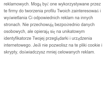
reklamowych. Mogą być one wykorzystywane przez
te firmy do tworzenia profilu Twoich zainteresowań i
wyświetlania Ci odpowiednich reklam na innych
stronach. Nie przechowują bezpośrednio danych
osobowych, ale opierają się na unikatowym
identyfikatorze Twojej przeglądarki i urządzenia
internetowego. Jeśli nie pozwolisz na te pliki cookie i
skrypty, doświadczysz mniej celowanych reklam.
Srebrny zestaw pierścionków retro punk boho 72
11,99
zł
Opis produktu
Elegancki Damski Zegarek z Teksturowanym Paskiem