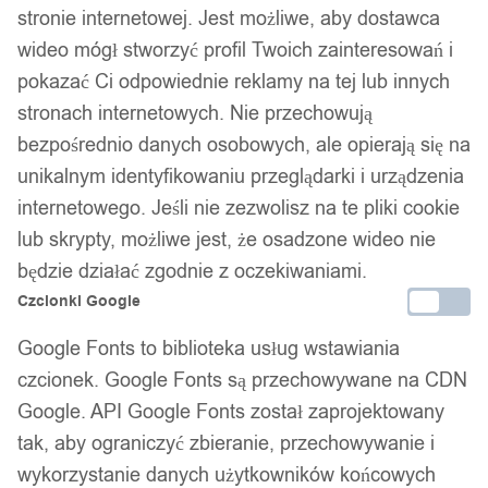
stronie internetowej. Jest możliwe, aby dostawca
Darmowa dostawa od 90 zł
Dostawa w 24h
wideo mógł stworzyć profil Twoich zainteresowań i
Zamówienia złożone do 14:00 wysyłamy tego samego dnia.
pokazać Ci odpowiednie reklamy na tej lub innych
stronach internetowych. Nie przechowują
Dostawa w 24h
bezpośrednio danych osobowych, ale opierają się na
Zamówienia złożone do 14:00 wysyłamy tego samego dnia.
unikalnym identyfikowaniu przeglądarki i urządzenia
internetowego. Jeśli nie zezwolisz na te pliki cookie
Kod produktu:
JU20-GREY
lub skrypty, możliwe jest, że osadzone wideo nie
Niedostępny
będzie działać zgodnie z oczekiwaniami.
Brak w magazynie
Czcionki Google
Zamówienia złożone do 14:00 w dni robocze wysyłamy tego
Google Fonts to biblioteka usług wstawiania
samego dnia.
czcionek. Google Fonts są przechowywane na CDN
Google. API Google Fonts został zaprojektowany
tak, aby ograniczyć zbieranie, przechowywanie i
Bezpieczne płatności
wykorzystanie danych użytkowników końcowych