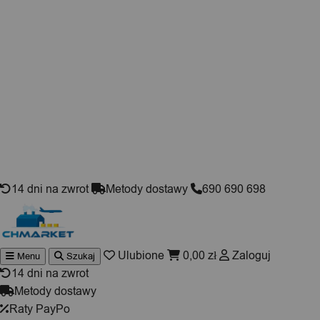
Skip to content
14 dni na zwrot
Metody dostawy
690 690 698
Ulubione
0,00
zł
Zaloguj
Menu
Szukaj
Wyszukiwarka
produktów
14 dni na zwrot
Metody dostawy
Raty PayPo