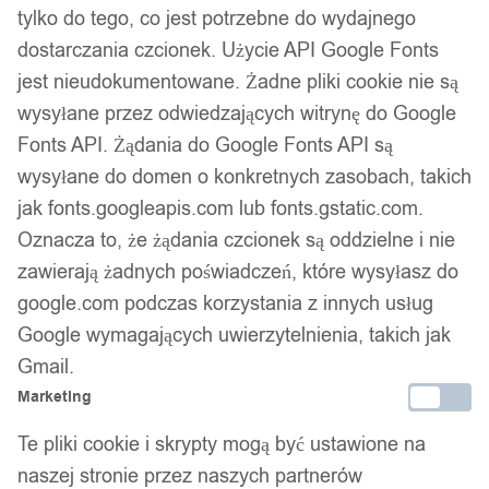
tylko do tego, co jest potrzebne do wydajnego
dostarczania czcionek. Użycie API Google Fonts
14 dni na zwrot
jest nieudokumentowane. Żadne pliki cookie nie są
wysyłane przez odwiedzających witrynę do Google
Fonts API. Żądania do Google Fonts API są
Gwarancja producenta
wysyłane do domen o konkretnych zasobach, takich
jak fonts.googleapis.com lub fonts.gstatic.com.
Oznacza to, że żądania czcionek są oddzielne i nie
Wsparcie w zakupie
zawierają żadnych poświadczeń, które wysyłasz do
google.com podczas korzystania z innych usług
Podobne produkty
Google wymagających uwierzytelnienia, takich jak
Gmail.
Produkty, które mogą Cię zainteresować
Marketing
Te pliki cookie i skrypty mogą być ustawione na
naszej stronie przez naszych partnerów