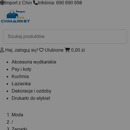
Import z Chin
Infolinia: 690 690 698
Wyszukiwarka
produktów
Hej, zaloguj się!
Ulubione
0,00
zł
Akcesoria wędkarskie
Psy i koty
Kuchnia
Łazienka
Dekoracje i ozdoby
Drukarki do etykiet
Moda
/
Zegarki