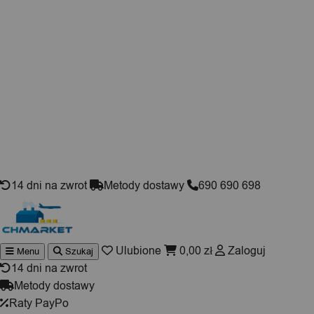
Skip to content
14 dni na zwrot
Metody dostawy
690 690 698
Ulubione
0,00
zł
Zaloguj
Menu
Szukaj
Wyszuki
produktó
14 dni na zwrot
Metody dostawy
Raty PayPo