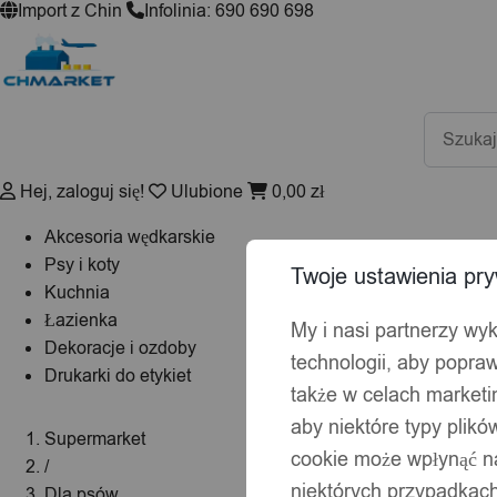
Import z Chin
Infolinia: 690 690 698
Wyszuki
produktó
Hej, zaloguj się!
Ulubione
0,00
zł
Akcesoria wędkarskie
Psy i koty
Twoje ustawienia pry
Kuchnia
Łazienka
My i nasi partnerzy wy
Dekoracje i ozdoby
technologii, aby popraw
Drukarki do etykiet
także w celach market
aby niektóre typy plik
Supermarket
cookie może wpłynąć na
/
niektórych przypadkach
Dla psów