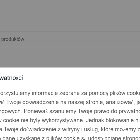
warka
w
watności
korzystujemy informacje zebrane za pomocą plików cook
ić Twoje doświadczenie na naszej stronie, analizować, j
ingowych. Ponieważ szanujemy Twoje prawo do prywatno
ów cookie nie były wykorzystywane. Jednak blokowanie n
 Twoje doświadczenie z witryny i usług, które możemy
 dane uzyskane z plików cookie są udostępniane stronom