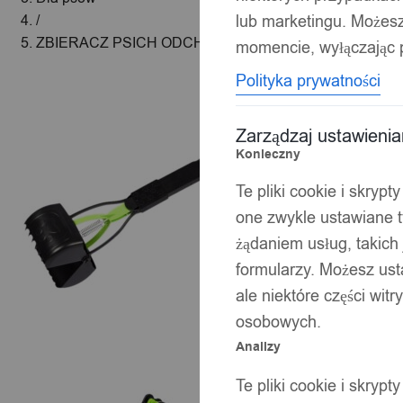
lub marketingu. Możes
/
ZBIERACZ PSICH ODCHODÓW Kupozbieracz ŁOPATK
momencie, wyłączając p
Polityka prywatności
Zarządzaj ustawieni
Konieczny
Te pliki cookie i skryp
one zwykle ustawiane t
żądaniem usług, takich 
formularzy. Możesz ust
ale niektóre części wit
osobowych.
Analizy
Te pliki cookie i skryp