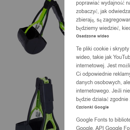
poprawiać wydajność na
zobaczyć, jak odwiedzaj
zbierają, są zagregowan
będziemy wiedzieć, kie
Osadzone wideo
Te pliki cookie i skryp
wideo, takie jak YouTu
internetowej. Jest moż
Ci odpowiednie reklamy
danych osobowych, ale 
internetowego. Jeśli ni
będzie działać zgodnie
Czcionki Google
Google Fonts to bibli
Google. API Google Fon