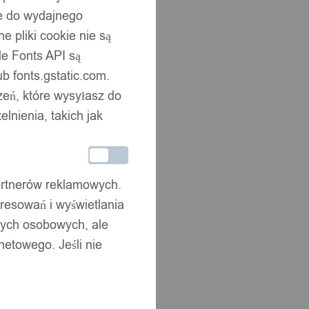
ne do wydajnego
 pliki cookie nie są
e Fonts API są
b fonts.gstatic.com.
zeń, które wysyłasz do
nienia, takich jak
partnerów reklamowych.
resowań i wyświetlania
nych osobowych, ale
netowego. Jeśli nie