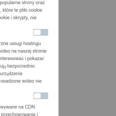
 popularne strony oraz
które te pliki cookie
okie i skrypty, nie
rzne usługi hostingu
ideo na naszej stronie
interesowań i pokazać
wują bezpośrednio
 urządzenia
że osadzone wideo nie
chowywane na CDN
, przechowywanie i