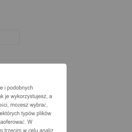
ie i podobnych
ak je wykorzystujesz, a
ści, możesz wybrać,
iektórych typów plików
 zaoferować. W
 trzecim w celu analiz