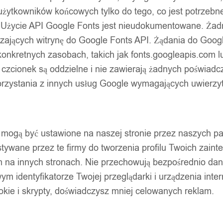
użytkowników końcowych tylko do tego, co jest potrzeb
 Użycie API Google Fonts jest nieudokumentowane. Żadne
ających witrynę do Google Fonts API. Żądania do Googl
nkretnych zasobach, takich jak fonts.googleapis.com lu
 czcionek są oddzielne i nie zawierają żadnych poświadc
zystania z innych usług Google wymagających uwierzytel
pty mogą być ustawione na naszej stronie przez naszych 
ywane przez te firmy do tworzenia profilu Twoich zainte
m na innych stronach. Nie przechowują bezpośrednio da
wym identyfikatorze Twojej przeglądarki i urządzenia inter
ookie i skrypty, doświadczysz mniej celowanych reklam.