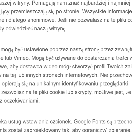
szej witryny. Pomagają nam znać najbardziej i najmniej
ący przemieszczają się po stronie. Wszystkie informacje, 
e i dlatego anonimowe. Jeśli nie pozwalasz na te pliki co
dy odwiedziłeś naszą witrynę.
ty mogą być ustawione poprzez naszą stronę przez zewnęt
be lub Vimeo. Mogą być używane do dostarczania treści w
liwe, aby dostawca wideo mógł stworzyć profil Twoich za
 na tej lub innych stronach internetowych. Nie przecho
opierają się na unikalnym identyfikowaniu przeglądarki i
e zezwolisz na te pliki cookie lub skrypty, możliwe jest, 
 z oczekiwaniami.
oteka usług wstawiania czcionek. Google Fonts są prze
ts został zaprojektowany tak, aby ograniczyć zbieranie