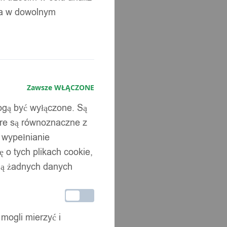
ia w dowolnym
Zawsze WŁĄCZONE
mogą być wyłączone. Są
óre są równoznaczne z
b wypełnianie
 o tych plikach cookie,
wują żadnych danych
 mogli mierzyć i