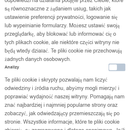
odpowiedzi na działania podjęte przez Ciebie, które
są równoznaczne z żądaniem usług, takich jak
ustawienie preferencji prywatności, logowanie się
lub wypełnianie formularzy. Możesz ustawić swoją
przeglądarkę, aby blokować lub informować cię o
1
/ 3
tych plikach cookie, ale niektóre części witryny nie
będą wtedy działać. Te pliki cookie nie przechowują
żadnych danych osobowych.
Analizy
Te pliki cookie i skrypty pozwalają nam liczyć
Wobler szczupak sandacz
odwiedziny i źródła ruchu, abyśmy mogli mierzyć i
okoń sum 9g 10 cm f156h
poprawiać wydajność naszej witryny. Pomagają nam
znać najbardziej i najmniej popularne strony oraz
zobaczyć, jak odwiedzający przemieszczają się po
19,99
zł
stronie. Wszystkie informacje, które te pliki cookie
Darmowa dostawa od 90 zł