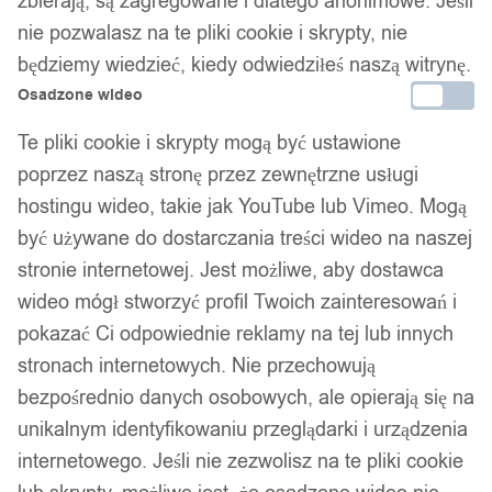
zbierają, są zagregowane i dlatego anonimowe. Jeśli
Dostawa w 24h
nie pozwalasz na te pliki cookie i skrypty, nie
Zamówienia złożone do 14:00 wysyłamy tego samego dnia.
będziemy wiedzieć, kiedy odwiedziłeś naszą witrynę.
Dostawa w 24h
Osadzone wideo
Zamówienia złożone do 14:00 wysyłamy tego samego dnia.
Te pliki cookie i skrypty mogą być ustawione
poprzez naszą stronę przez zewnętrzne usługi
Kod produktu:
F156H
Dostępny w magazynie - szybka dostawa
hostingu wideo, takie jak YouTube lub Vimeo. Mogą
być używane do dostarczania treści wideo na naszej
stronie internetowej. Jest możliwe, aby dostawca
Dodaj do koszyka
wideo mógł stworzyć profil Twoich zainteresowań i
pokazać Ci odpowiednie reklamy na tej lub innych
Zamówienia złożone do 14:00 w dni robocze wysyłamy tego
samego dnia.
stronach internetowych. Nie przechowują
bezpośrednio danych osobowych, ale opierają się na
unikalnym identyfikowaniu przeglądarki i urządzenia
Bezpieczne płatności
internetowego. Jeśli nie zezwolisz na te pliki cookie