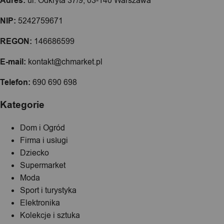
Adres:
ul. Odkryta 37/9, 03-140 Warszawa
NIP:
5242759671
REGON:
146686599
E-mail:
kontakt@chmarket.pl
Telefon:
690 690 698
Kategorie
Dom i Ogród
Firma i usługi
Dziecko
Supermarket
Moda
Sport i turystyka
Elektronika
Kolekcje i sztuka