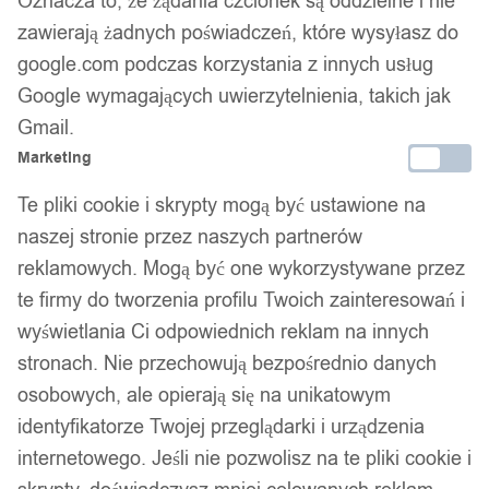
Oznacza to, że żądania czcionek są oddzielne i nie
zawierają żadnych poświadczeń, które wysyłasz do
google.com podczas korzystania z innych usług
Google wymagających uwierzytelnienia, takich jak
Gmail.
Marketing
Te pliki cookie i skrypty mogą być ustawione na
naszej stronie przez naszych partnerów
reklamowych. Mogą być one wykorzystywane przez
Maska+3x filtr pm2.5 sylwester święta lgbt
te firmy do tworzenia profilu Twoich zainteresowań i
tęczowa
wyświetlania Ci odpowiednich reklam na innych
stronach. Nie przechowują bezpośrednio danych
8,99
zł
osobowych, ale opierają się na unikatowym
identyfikatorze Twojej przeglądarki i urządzenia
Opis produktu
internetowego. Jeśli nie pozwolisz na te pliki cookie i