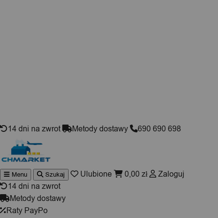
Skip to content
14 dni na zwrot
Metody dostawy
690 690 698
Ulubione
0,00
zł
Zaloguj
Menu
Szukaj
Wyszukiwarka
produktów
14 dni na zwrot
Metody dostawy
Raty PayPo