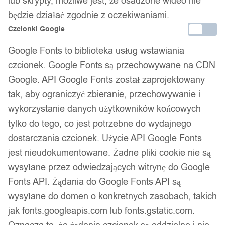
lub skrypty, możliwe jest, że osadzone wideo nie
będzie działać zgodnie z oczekiwaniami.
Czcionki Google
14 dni na zwrot
Google Fonts to biblioteka usług wstawiania
czcionek. Google Fonts są przechowywane na CDN
Gwarancja producenta
Google. API Google Fonts został zaprojektowany
tak, aby ograniczyć zbieranie, przechowywanie i
wykorzystanie danych użytkowników końcowych
tylko do tego, co jest potrzebne do wydajnego
Wsparcie w zakupie
dostarczania czcionek. Użycie API Google Fonts
Podobne produkty
jest nieudokumentowane. Żadne pliki cookie nie są
wysyłane przez odwiedzających witrynę do Google
Produkty, które mogą Cię zainteresować
Fonts API. Żądania do Google Fonts API są
wysyłane do domen o konkretnych zasobach, takich
jak fonts.googleapis.com lub fonts.gstatic.com.