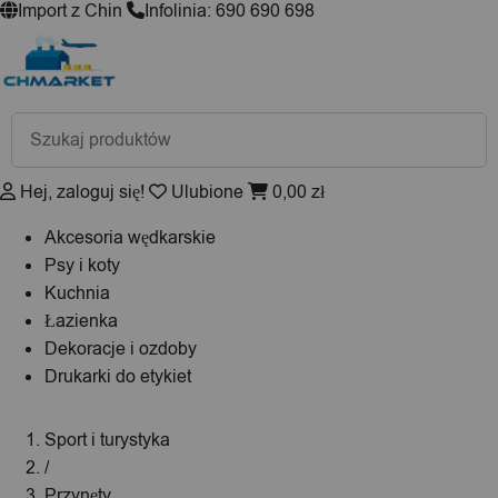
Import z Chin
Infolinia: 690 690 698
Wyszukiwarka
produktów
Hej, zaloguj się!
Ulubione
0,00
zł
Akcesoria wędkarskie
Psy i koty
Kuchnia
Łazienka
Dekoracje i ozdoby
Drukarki do etykiet
Sport i turystyka
/
Przynęty