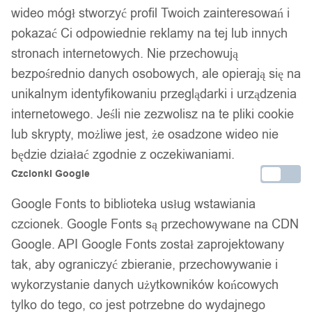
wideo mógł stworzyć profil Twoich zainteresowań i
pokazać Ci odpowiednie reklamy na tej lub innych
stronach internetowych. Nie przechowują
bezpośrednio danych osobowych, ale opierają się na
Wobler szczupak sandacz łamany f144 złoto-
unikalnym identyfikowaniu przeglądarki i urządzenia
srebrny
internetowego. Jeśli nie zezwolisz na te pliki cookie
24,99
zł
lub skrypty, możliwe jest, że osadzone wideo nie
będzie działać zgodnie z oczekiwaniami.
Czcionki Google
Google Fonts to biblioteka usług wstawiania
Opis produktu
czcionek. Google Fonts są przechowywane na CDN
Google. API Google Fonts został zaprojektowany
Odkryj potęgę przynęt, które zaprojektowane są z myślą o
tak, aby ograniczyć zbieranie, przechowywanie i
wędkarzach marzących o wielkich połowach. Te przynęty są
wykorzystanie danych użytkowników końcowych
wyjątkowe dzięki swojemu realistycznemu wyglądowi i
tylko do tego, co jest potrzebne do wydajnego
zdolności przyciągania ryb, nawet w najtrudniejszych