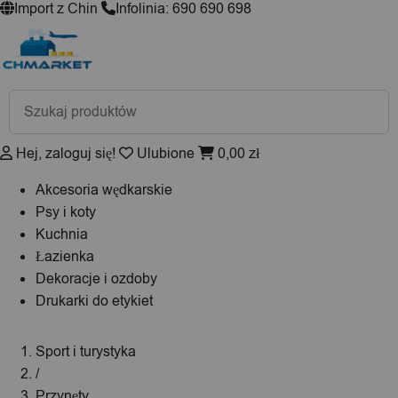
Import z Chin
Infolinia: 690 690 698
Wyszukiwarka
produktów
Hej, zaloguj się!
Ulubione
0,00
zł
Akcesoria wędkarskie
Psy i koty
Kuchnia
Łazienka
Dekoracje i ozdoby
Drukarki do etykiet
Sport i turystyka
/
Przynęty