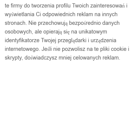
te firmy do tworzenia profilu Twoich zainteresowań i
Kolor: Jak na pierwszym zdjęciu
wyświetlania Ci odpowiednich reklam na innych
Idealne do:
stronach. Nie przechowują bezpośrednio danych
osobowych, ale opierają się na unikatowym
Połowu dużych i średnich ryb drapieżnych jak:
sandacz,
szczupak, sum.
identyfikatorze Twojej przeglądarki i urządzenia
Użytku w różnych warunkach pogodowych i wodnych -
internetowego. Jeśli nie pozwolisz na te pliki cookie i
stawy, jeziora, rzeki czy glinianki.
skrypty, doświadczysz mniej celowanych reklam.
Do łowienia zarówno w wodach słodkich jak i słonych.
Opakowanie Zawiera:
1x przynęta ze zdjęcia
Te przynęty są nie tylko efektywne, ale również łatwe w
użytkowaniu. Są idealnym wyborem dla wędkarzy na każdym
poziomie zaawansowania, którzy pragną zwiększyć swoje
szanse na udane połowy. Nie pozwól, aby duże okazy Cię