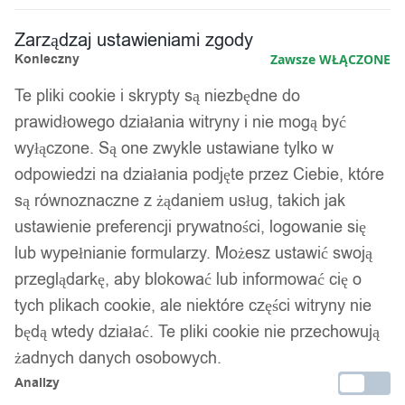
Zamówienia złożone do 14:00 wysyłamy tego samego dnia.
Zarządzaj ustawieniami zgody
Konieczny
Zawsze WŁĄCZONE
Kod produktu:
F269
Dostępny w magazynie - szybka dostawa
Te pliki cookie i skrypty są niezbędne do
prawidłowego działania witryny i nie mogą być
Dodaj do koszyka
wyłączone. Są one zwykle ustawiane tylko w
odpowiedzi na działania podjęte przez Ciebie, które
Zamówienia złożone do 14:00 w dni robocze wysyłamy tego
są równoznaczne z żądaniem usług, takich jak
samego dnia.
ustawienie preferencji prywatności, logowanie się
lub wypełnianie formularzy. Możesz ustawić swoją
przeglądarkę, aby blokować lub informować cię o
Bezpieczne płatności
tych plikach cookie, ale niektóre części witryny nie
będą wtedy działać. Te pliki cookie nie przechowują
żadnych danych osobowych.
Analizy
14 dni na zwrot