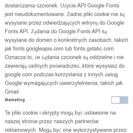
dostarczania czcionek. Użycie API Google Fonts
warunkach.
jest nieudokumentowane. Żadne pliki cookie nie są
Cechy Produktu:
wysyłane przez odwiedzających witrynę do Google
Fonts API. Żądania do Google Fonts API są
Realistyczne Oczy: 3D imitujące oczy dodają przynęcie
wysyłane do domen o konkretnych zasobach, takich
autentycznego wyglądu, który jest nieodparty dla
jak fonts.googleapis.com lub fonts.gstatic.com.
drapieżników.
Oznacza to, że żądania czcionek są oddzielne i nie
Wyjątkowa Konstrukcja: Realistyczna budowa i drapieżne
kształty. Dbałość o realizm pływania.
zawierają żadnych poświadczeń, które wysyłasz do
Haczyki: Wyposażona w ostre, trójzębne kotwiczki.
google.com podczas korzystania z innych usług
Google wymagających uwierzytelnienia, takich jak
Specyfikacja:
Gmail.
Waga: ~ 30g
Marketing
Długość: ~ 9cm
Te pliki cookie i skrypty mogą być ustawione na
Haczyki: Super mocne trójzębne kotwiczki z
naszej stronie przez naszych partnerów
zadziorami
reklamowych. Mogą być one wykorzystywane przez
Model: F269