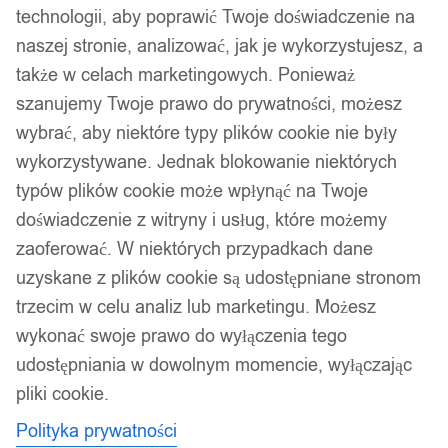
technologii, aby poprawić Twoje doświadczenie na
naszej stronie, analizować, jak je wykorzystujesz, a
także w celach marketingowych. Ponieważ
szanujemy Twoje prawo do prywatności, możesz
wybrać, aby niektóre typy plików cookie nie były
Wobler przynęta wędkarska
wykorzystywane. Jednak blokowanie niektórych
typów plików cookie może wpłynąć na Twoje
szczupak sandacz sum
doświadczenie z witryny i usług, które możemy
skuteczny 9cm 30g xxl
zaoferować. W niektórych przypadkach dane
uzyskane z plików cookie są udostępniane stronom
trzecim w celu analiz lub marketingu. Możesz
29,99
zł
wykonać swoje prawo do wyłączenia tego
Darmowa dostawa od 90 zł
udostępniania w dowolnym momencie, wyłączając
Dostawa w 24h
Zamówienia złożone do 14:00 wysyłamy tego samego dnia.
pliki cookie.
Polityka prywatności
Dostawa w 24h