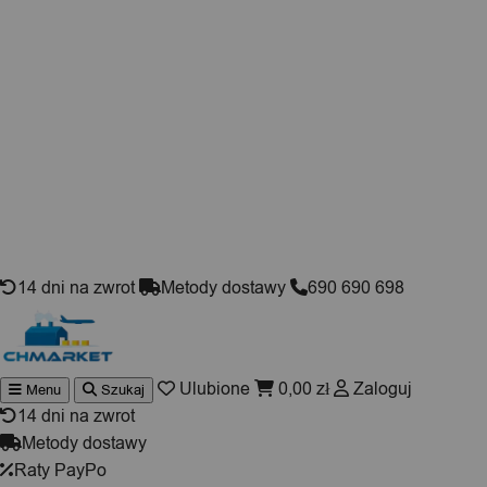
Skip to content
14 dni na zwrot
Metody dostawy
690 690 698
Ulubione
0,00
zł
Zaloguj
Menu
Szukaj
Wyszukiwarka
produktów
14 dni na zwrot
Metody dostawy
Raty PayPo