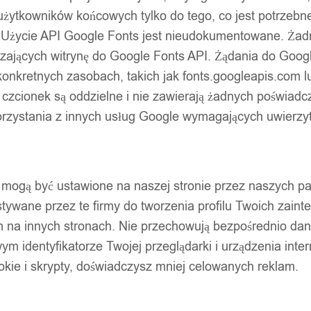
użytkowników końcowych tylko do tego, co jest potrzeb
 Użycie API Google Fonts jest nieudokumentowane. Żadne
ających witrynę do Google Fonts API. Żądania do Googl
nkretnych zasobach, takich jak fonts.googleapis.com lu
 czcionek są oddzielne i nie zawierają żadnych poświadc
zystania z innych usług Google wymagających uwierzytel
pty mogą być ustawione na naszej stronie przez naszych 
ywane przez te firmy do tworzenia profilu Twoich zainte
m na innych stronach. Nie przechowują bezpośrednio da
wym identyfikatorze Twojej przeglądarki i urządzenia inter
ookie i skrypty, doświadczysz mniej celowanych reklam.