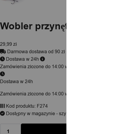
Wobler przynęta wędkarska 
29,99
zł
Darmowa dostawa od 90 zł
Dostawa w 24h
Zamówienia złożone do 14:00 wysyłamy tego samego dnia.
Dostawa w 24h
Zamówienia złożone do 14:00 wysyłamy tego samego dnia.
Kod produktu:
F274
Dostępny w magazynie - szybka dostawa