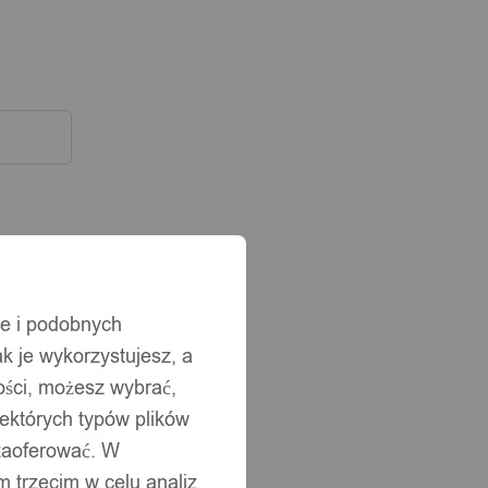
ie i podobnych
ak je wykorzystujesz, a
ści, możesz wybrać,
iektórych typów plików
 zaoferować. W
 trzecim w celu analiz