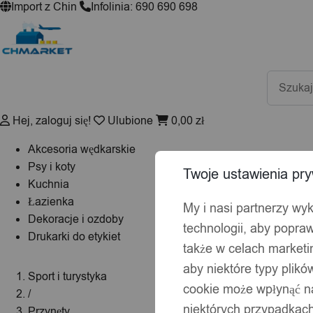
Import z Chin
Infolinia: 690 690 698
Wyszuki
produktó
Hej, zaloguj się!
Ulubione
0,00
zł
Akcesoria wędkarskie
Psy i koty
Twoje ustawienia pry
Kuchnia
Łazienka
My i nasi partnerzy wy
Dekoracje i ozdoby
technologii, aby popraw
Drukarki do etykiet
także w celach market
aby niektóre typy plik
Sport i turystyka
cookie może wpłynąć na
/
niektórych przypadkach
Przynęty