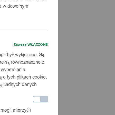
ia w dowolnym
Zawsze WŁĄCZONE
mogą być wyłączone. Są
óre są równoznaczne z
b wypełnianie
 o tych plikach cookie,
wują żadnych danych
 mogli mierzyć i