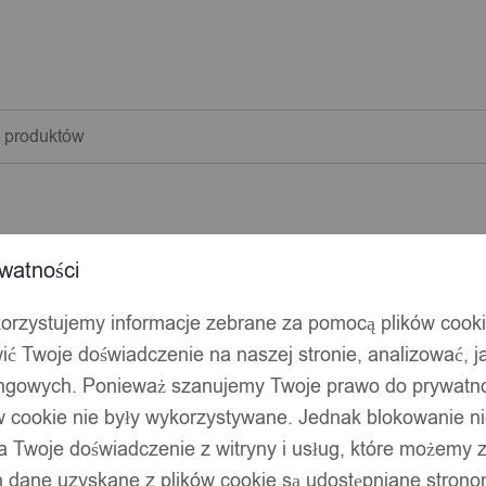
warka
w
watności
korzystujemy informacje zebrane za pomocą plików cook
ić Twoje doświadczenie na naszej stronie, analizować, j
ingowych. Ponieważ szanujemy Twoje prawo do prywatno
ów cookie nie były wykorzystywane. Jednak blokowanie n
 Twoje doświadczenie z witryny i usług, które możemy
 dane uzyskane z plików cookie są udostępniane stronom