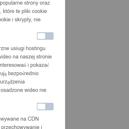
 popularne strony oraz
które te pliki cookie
okie i skrypty, nie
rzne usługi hostingu
ideo na naszej stronie
interesowań i pokazać
wują bezpośrednio
 urządzenia
że osadzone wideo nie
chowywane na CDN
, przechowywanie i