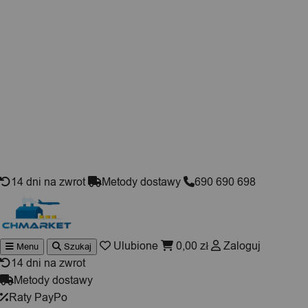
Skip to content
14 dni na zwrot
Metody dostawy
690 690 698
Ulubione
0,00
zł
Zaloguj
Menu
Szukaj
Wyszuki
produktó
14 dni na zwrot
Metody dostawy
Raty PayPo