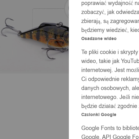
poprawiać wydajność na
zobaczyć, jak odwiedzaj
zbierają, są zagregowan
będziemy wiedzieć, kie
Osadzone wideo
Te pliki cookie i skryp
wideo, takie jak YouTu
internetowej. Jest moż
Ci odpowiednie reklamy
danych osobowych, ale 
internetowego. Jeśli ni
będzie działać zgodnie
Czcionki Google
Google Fonts to bibli
Google. API Google Fon