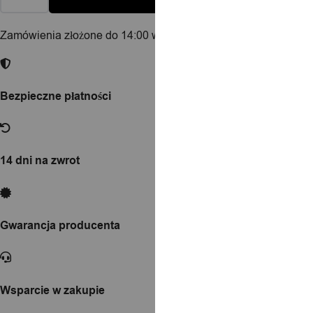
Zamówienia złożone do 14:00 w dni robocze wysyłamy tego sa
Bezpieczne płatności
14 dni na zwrot
Gwarancja producenta
Wsparcie w zakupie