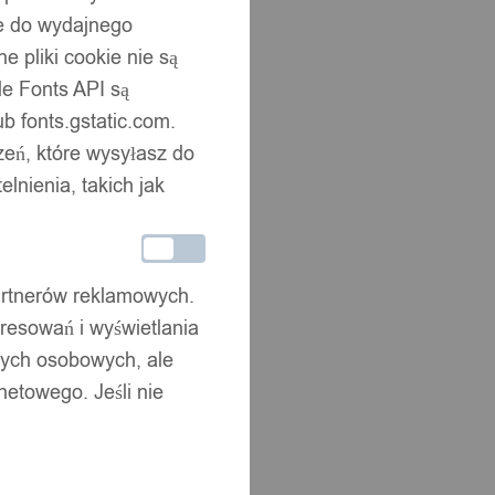
ne do wydajnego
 pliki cookie nie są
e Fonts API są
b fonts.gstatic.com.
zeń, które wysyłasz do
nienia, takich jak
partnerów reklamowych.
resowań i wyświetlania
nych osobowych, ale
netowego. Jeśli nie