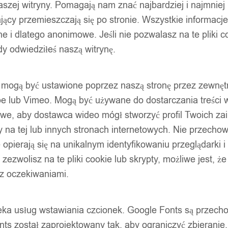
szej witryny. Pomagają nam znać najbardziej i najmniej
ący przemieszczają się po stronie. Wszystkie informacje, 
e i dlatego anonimowe. Jeśli nie pozwalasz na te pliki co
dy odwiedziłeś naszą witrynę.
ty mogą być ustawione poprzez naszą stronę przez zewnęt
be lub Vimeo. Mogą być używane do dostarczania treści w
liwe, aby dostawca wideo mógł stworzyć profil Twoich za
 na tej lub innych stronach internetowych. Nie przecho
opierają się na unikalnym identyfikowaniu przeglądarki i
e zezwolisz na te pliki cookie lub skrypty, możliwe jest, 
 z oczekiwaniami.
oteka usług wstawiania czcionek. Google Fonts są prze
ts został zaprojektowany tak, aby ograniczyć zbieranie