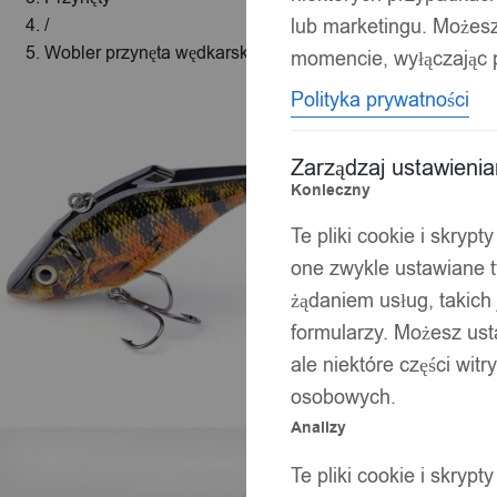
lub marketingu. Możes
/
Wobler przynęta wędkarska szczupak sandacz sum okoń 
momencie, wyłączając p
Polityka prywatności
Zarządzaj ustawieni
Konieczny
Te pliki cookie i skryp
one zwykle ustawiane t
żądaniem usług, takich 
formularzy. Możesz ust
ale niektóre części wit
osobowych.
Analizy
Te pliki cookie i skryp