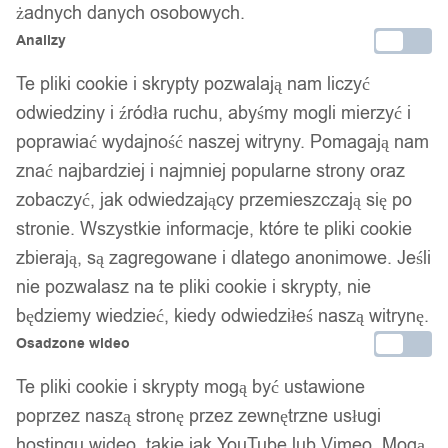
1
/ 4
żadnych danych osobowych.
Analizy
Te pliki cookie i skrypty pozwalają nam liczyć
odwiedziny i źródła ruchu, abyśmy mogli mierzyć i
poprawiać wydajność naszej witryny. Pomagają nam
Wobler przynęta wędkarska
znać najbardziej i najmniej popularne strony oraz
zobaczyć, jak odwiedzający przemieszczają się po
szczupak sandacz łamany
stronie. Wszystkie informacje, które te pliki cookie
zbierają, są zagregowane i dlatego anonimowe. Jeśli
skuteczny 17g 11.5cm
nie pozwalasz na te pliki cookie i skrypty, nie
będziemy wiedzieć, kiedy odwiedziłeś naszą witrynę.
42,99
zł
Osadzone wideo
Darmowa dostawa od 90 zł
Te pliki cookie i skrypty mogą być ustawione
Dostawa w 24h
Zamówienia złożone do 14:00 wysyłamy tego samego dnia.
poprzez naszą stronę przez zewnętrzne usługi
hostingu wideo, takie jak YouTube lub Vimeo. Mogą