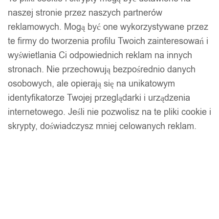
naszej stronie przez naszych partnerów
reklamowych. Mogą być one wykorzystywane przez
te firmy do tworzenia profilu Twoich zainteresowań i
wyświetlania Ci odpowiednich reklam na innych
stronach. Nie przechowują bezpośrednio danych
osobowych, ale opierają się na unikatowym
Popper flopper wobler sum szczupak sandacz
identyfikatorze Twojej przeglądarki i urządzenia
03
internetowego. Jeśli nie pozwolisz na te pliki cookie i
16,99
zł
skrypty, doświadczysz mniej celowanych reklam.
Opis produktu
Odkryj potęgę przynęt, które zaprojektowane są z myślą o
wędkarzach marzących o wielkich połowach. Te przynęty są
wyjątkowe dzięki swojemu realistycznemu wyglądowi i
zdolności przyciągania ryb, nawet w najtrudniejszych