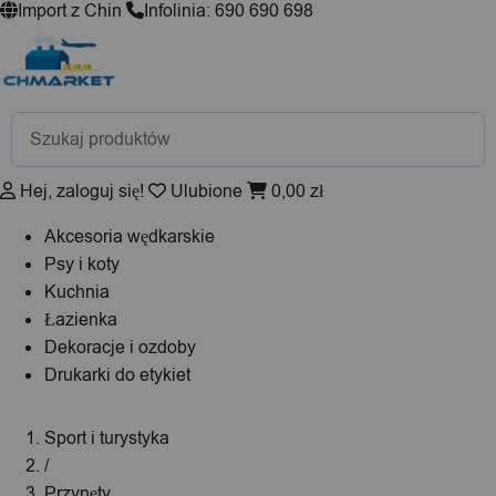
Import z Chin
Infolinia: 690 690 698
Wyszukiwarka
produktów
Hej, zaloguj się!
Ulubione
0,00
zł
Akcesoria wędkarskie
Psy i koty
Kuchnia
Łazienka
Dekoracje i ozdoby
Drukarki do etykiet
Sport i turystyka
/
Przynęty