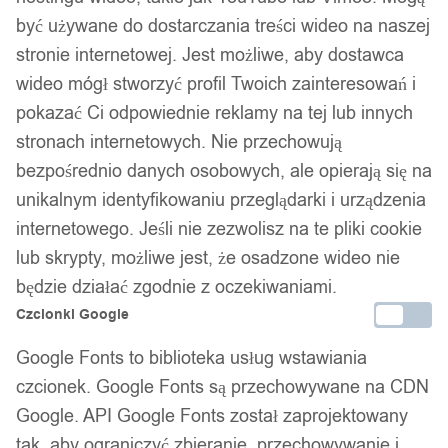
Dostawa w 24h
być używane do dostarczania treści wideo na naszej
stronie internetowej. Jest możliwe, aby dostawca
Zamówienia złożone do 14:00 wysyłamy tego samego dnia.
wideo mógł stworzyć profil Twoich zainteresowań i
Kod produktu:
F233
pokazać Ci odpowiednie reklamy na tej lub innych
Niedostępny
stronach internetowych. Nie przechowują
Brak w magazynie
bezpośrednio danych osobowych, ale opierają się na
unikalnym identyfikowaniu przeglądarki i urządzenia
Zamówienia złożone do 14:00 w dni robocze wysyłamy tego
internetowego. Jeśli nie zezwolisz na te pliki cookie
samego dnia.
lub skrypty, możliwe jest, że osadzone wideo nie
będzie działać zgodnie z oczekiwaniami.
Czcionki Google
Bezpieczne płatności
Google Fonts to biblioteka usług wstawiania
czcionek. Google Fonts są przechowywane na CDN
14 dni na zwrot
Google. API Google Fonts został zaprojektowany
tak, aby ograniczyć zbieranie, przechowywanie i