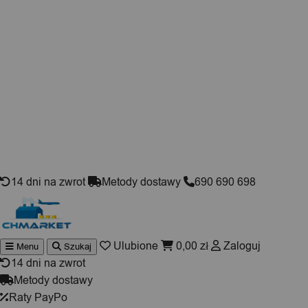
Skip to content
14 dni na zwrot
Metody dostawy
690 690 698
Ulubione
0,00
zł
Zaloguj
Menu
Szukaj
Wyszukiwarka
produktów
14 dni na zwrot
Metody dostawy
Raty PayPo