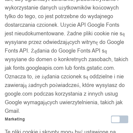
wykorzystanie danych użytkowników końcowych
tylko do tego, co jest potrzebne do wydajnego
Gwarancja producenta
dostarczania czcionek. Użycie API Google Fonts
jest nieudokumentowane. Żadne pliki cookie nie są
wysyłane przez odwiedzających witrynę do Google
Wsparcie w zakupie
Fonts API. Żądania do Google Fonts API są
Podobne produkty
wysyłane do domen o konkretnych zasobach, takich
jak fonts.googleapis.com lub fonts.gstatic.com.
Produkty, które mogą Cię zainteresować
Oznacza to, że żądania czcionek są oddzielne i nie
zawierają żadnych poświadczeń, które wysyłasz do
google.com podczas korzystania z innych usług
Google wymagających uwierzytelnienia, takich jak
Gmail.
Marketing
Te pliki cookie i skrypty mogą być ustawione na