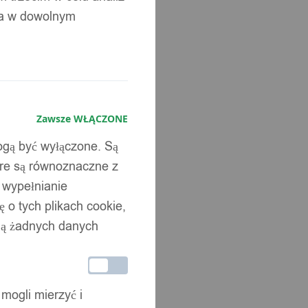
ia w dowolnym
Zawsze WŁĄCZONE
mogą być wyłączone. Są
óre są równoznaczne z
b wypełnianie
 o tych plikach cookie,
wują żadnych danych
 mogli mierzyć i