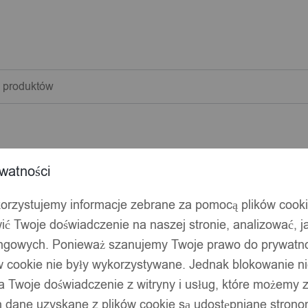
warka
w
watności
korzystujemy informacje zebrane za pomocą plików cook
ić Twoje doświadczenie na naszej stronie, analizować, j
ingowych. Ponieważ szanujemy Twoje prawo do prywatno
ów cookie nie były wykorzystywane. Jednak blokowanie n
 Twoje doświadczenie z witryny i usług, które możemy
 dane uzyskane z plików cookie są udostępniane stronom