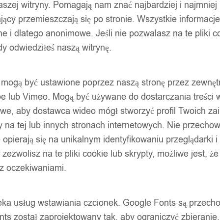
szej witryny. Pomagają nam znać najbardziej i najmniej
ący przemieszczają się po stronie. Wszystkie informacje, 
e i dlatego anonimowe. Jeśli nie pozwalasz na te pliki co
dy odwiedziłeś naszą witrynę.
ty mogą być ustawione poprzez naszą stronę przez zewnęt
be lub Vimeo. Mogą być używane do dostarczania treści w
liwe, aby dostawca wideo mógł stworzyć profil Twoich za
 na tej lub innych stronach internetowych. Nie przecho
opierają się na unikalnym identyfikowaniu przeglądarki i
e zezwolisz na te pliki cookie lub skrypty, możliwe jest, 
 z oczekiwaniami.
oteka usług wstawiania czcionek. Google Fonts są prze
ts został zaprojektowany tak, aby ograniczyć zbieranie