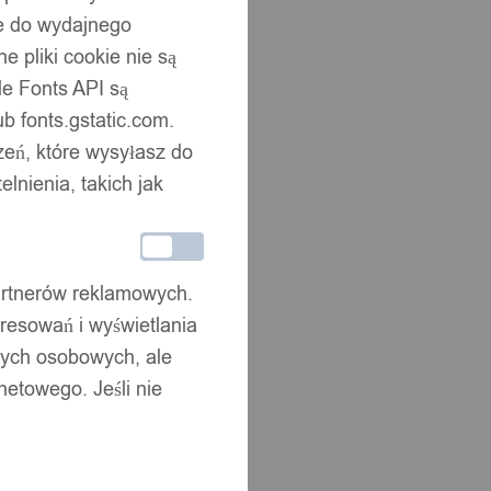
ne do wydajnego
 pliki cookie nie są
e Fonts API są
b fonts.gstatic.com.
zeń, które wysyłasz do
nienia, takich jak
partnerów reklamowych.
resowań i wyświetlania
nych osobowych, ale
netowego. Jeśli nie