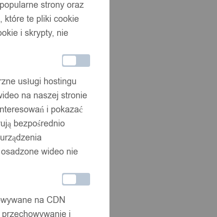
 popularne strony oraz
które te pliki cookie
okie i skrypty, nie
rzne usługi hostingu
ideo na naszej stronie
interesowań i pokazać
wują bezpośrednio
 urządzenia
że osadzone wideo nie
chowywane na CDN
, przechowywanie i