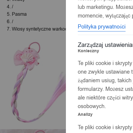
lub marketingu. Możes
/
Pasma
momencie, wyłączając p
/
Polityka prywatności
Włosy syntetyczne warkoczyki doczepiane kolor a3
Zarządzaj ustawieni
Konieczny
Te pliki cookie i skryp
one zwykle ustawiane t
żądaniem usług, takich 
formularzy. Możesz ust
ale niektóre części wit
osobowych.
Analizy
Te pliki cookie i skryp