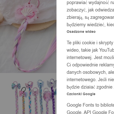
poprawiać wydajność na
zobaczyć, jak odwiedzaj
zbierają, są zagregowan
będziemy wiedzieć, kie
Osadzone wideo
Te pliki cookie i skryp
wideo, takie jak YouTu
internetowej. Jest moż
Ci odpowiednie reklamy
danych osobowych, ale 
internetowego. Jeśli ni
będzie działać zgodnie
Czcionki Google
Google Fonts to bibli
Google. API Google Fon