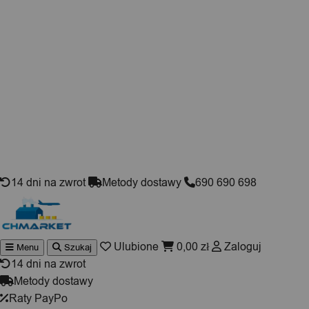
Skip to content
14 dni na zwrot
Metody dostawy
690 690 698
Ulubione
0,00
zł
Zaloguj
Menu
Szukaj
Wyszuki
produktó
14 dni na zwrot
Metody dostawy
Raty PayPo