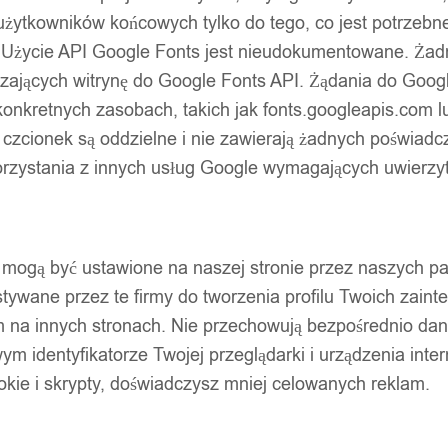
użytkowników końcowych tylko do tego, co jest potrzeb
 Użycie API Google Fonts jest nieudokumentowane. Żadne
ających witrynę do Google Fonts API. Żądania do Googl
nkretnych zasobach, takich jak fonts.googleapis.com lu
 czcionek są oddzielne i nie zawierają żadnych poświadc
zystania z innych usług Google wymagających uwierzytel
pty mogą być ustawione na naszej stronie przez naszych 
ywane przez te firmy do tworzenia profilu Twoich zainte
m na innych stronach. Nie przechowują bezpośrednio da
wym identyfikatorze Twojej przeglądarki i urządzenia inter
ookie i skrypty, doświadczysz mniej celowanych reklam.