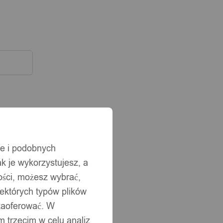
ie i podobnych
ak je wykorzystujesz, a
ści, możesz wybrać,
iektórych typów plików
 zaoferować. W
 trzecim w celu analiz