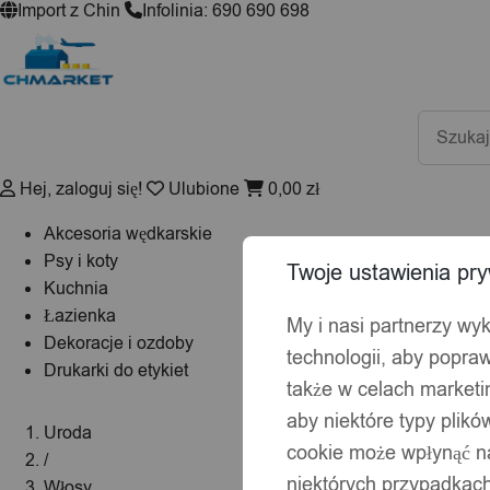
Import z Chin
Infolinia: 690 690 698
Wyszuki
produktó
Hej, zaloguj się!
Ulubione
0,00
zł
Akcesoria wędkarskie
Psy i koty
Twoje ustawienia pry
Kuchnia
Łazienka
My i nasi partnerzy wy
Dekoracje i ozdoby
technologii, aby popraw
Drukarki do etykiet
także w celach market
aby niektóre typy plik
Uroda
cookie może wpłynąć na
/
niektórych przypadkach
Włosy