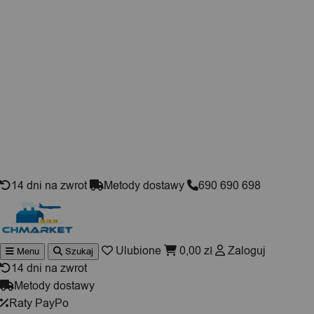
Skip to content
14 dni na zwrot
Metody dostawy
690 690 698
Ulubione
0,00
zł
Zaloguj
Menu
Szukaj
Wyszukiwarka
produktów
14 dni na zwrot
Metody dostawy
Raty PayPo