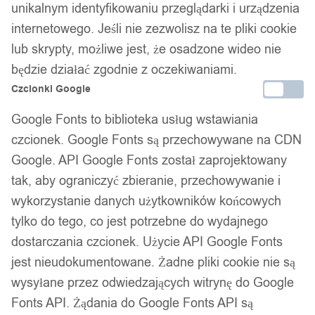
unikalnym identyfikowaniu przeglądarki i urządzenia
internetowego. Jeśli nie zezwolisz na te pliki cookie
lub skrypty, możliwe jest, że osadzone wideo nie
będzie działać zgodnie z oczekiwaniami.
Czcionki Google
WIESZAK do SZAFY
Google Fonts to biblioteka usług wstawiania
Organizer GARDEROBY
czcionek. Google Fonts są przechowywane na CDN
Google. API Google Fonts został zaprojektowany
Koszule BLUE
tak, aby ograniczyć zbieranie, przechowywanie i
wykorzystanie danych użytkowników końcowych
tylko do tego, co jest potrzebne do wydajnego
12,99
zł
Darmowa dostawa od 90 zł
dostarczania czcionek. Użycie API Google Fonts
Dostawa w 24h
jest nieudokumentowane. Żadne pliki cookie nie są
Zamówienia złożone do 14:00 wysyłamy tego samego dnia.
wysyłane przez odwiedzających witrynę do Google
Fonts API. Żądania do Google Fonts API są
Dostawa w 24h