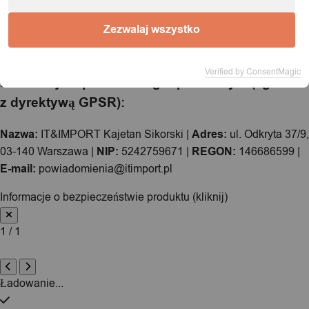
Zezwalaj wszystko
Model:
SN24
Verified by ConsentMagic
Informacje o podmiocie gospodarczym (zgodnie
z dyrektywą GPSR):
Nazwa:
IT&IMPORT Kajetan Sikorski |
Adres:
ul. Odkryta 37/9,
03-140 Warszawa |
NIP:
5242759671 |
REGON:
146686599 |
E-mail:
powiadomienia@itimport.pl
Informacje o bezpieczeństwie produktu (kliknij)
1 / 1
Ładowanie...