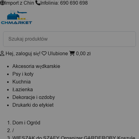
Import z Chin
Infolinia: 690 690 698
Wyszukiwarka
produktów
Hej, zaloguj się!
Ulubione
0,00
zł
Akcesoria wędkarskie
Psy i koty
Kuchnia
Łazienka
Dekoracje i ozdoby
Drukarki do etykiet
Dom i Ogród
/
WIESZAK do SZAFY Organizer GARDEROBY Koszule