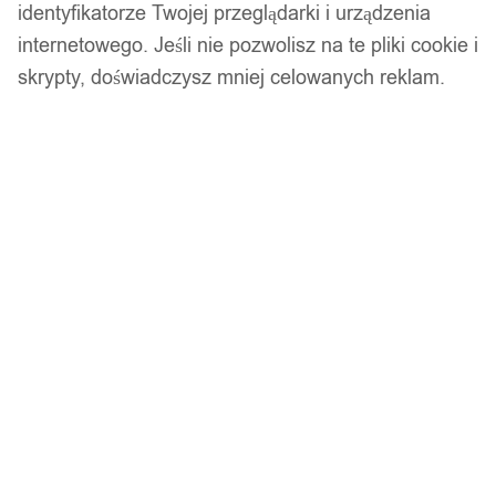
identyfikatorze Twojej przeglądarki i urządzenia
Gwarancja producenta
internetowego. Jeśli nie pozwolisz na te pliki cookie i
skrypty, doświadczysz mniej celowanych reklam.
Wsparcie w zakupie
Podobne produkty
Produkty, które mogą Cię zainteresować