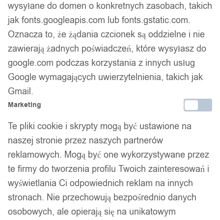
wysyłane do domen o konkretnych zasobach, takich
Zamówienia złożone do 14:00 wysyłamy tego samego dnia.
jak fonts.googleapis.com lub fonts.gstatic.com.
Oznacza to, że żądania czcionek są oddzielne i nie
Kod produktu:
SN24
zawierają żadnych poświadczeń, które wysyłasz do
Niedostępny
google.com podczas korzystania z innych usług
Brak w magazynie
Google wymagających uwierzytelnienia, takich jak
Zamówienia złożone do 14:00 w dni robocze wysyłamy tego
Gmail.
samego dnia.
Marketing
Te pliki cookie i skrypty mogą być ustawione na
naszej stronie przez naszych partnerów
Bezpieczne płatności
reklamowych. Mogą być one wykorzystywane przez
te firmy do tworzenia profilu Twoich zainteresowań i
wyświetlania Ci odpowiednich reklam na innych
14 dni na zwrot
stronach. Nie przechowują bezpośrednio danych
osobowych, ale opierają się na unikatowym