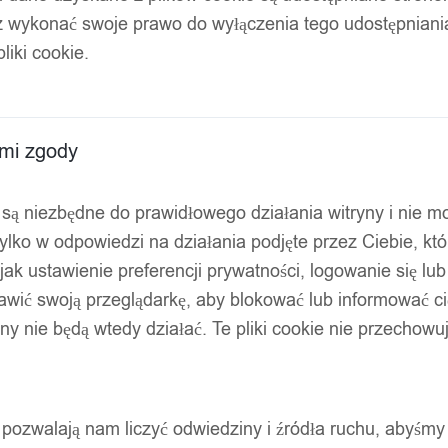
z wykonać swoje prawo do wyłączenia tego udostępnian
 TORBA Podwójny SZEROKI Roż
liki cookie.
ami zgody
ty są niezbędne do prawidłowego działania witryny i nie 
ylko w odpowiedzi na działania podjęte przez Ciebie, kt
jak ustawienie preferencji prywatności, logowanie się lu
awić swoją przeglądarkę, aby blokować lub informować cię
ryny nie będą wtedy działać. Te pliki cookie nie przecho
ty pozwalają nam liczyć odwiedziny i źródła ruchu, abyśmy