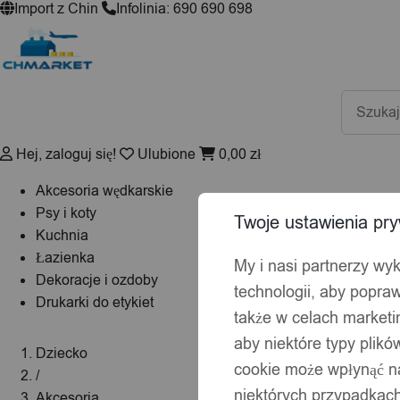
Import z Chin
Infolinia: 690 690 698
Wyszuki
produktó
Hej, zaloguj się!
Ulubione
0,00
zł
Akcesoria wędkarskie
Psy i koty
Twoje ustawienia pry
Kuchnia
Łazienka
My i nasi partnerzy wy
Dekoracje i ozdoby
technologii, aby popraw
Drukarki do etykiet
także w celach market
aby niektóre typy plik
Dziecko
cookie może wpłynąć na
/
niektórych przypadkach
Akcesoria