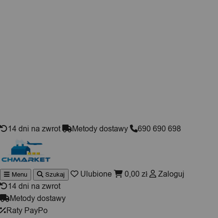
Skip to content
14 dni na zwrot
Metody dostawy
690 690 698
Ulubione
0,00
zł
Zaloguj
Menu
Szukaj
Wyszuki
produktó
14 dni na zwrot
Metody dostawy
Raty PayPo