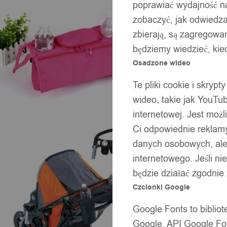
poprawiać wydajność na
zobaczyć, jak odwiedzaj
zbierają, są zagregowan
będziemy wiedzieć, kie
Osadzone wideo
Te pliki cookie i skryp
wideo, takie jak YouTu
internetowej. Jest moż
Ci odpowiednie reklamy
danych osobowych, ale 
internetowego. Jeśli ni
będzie działać zgodnie
Czcionki Google
Google Fonts to bibli
Google. API Google Fon