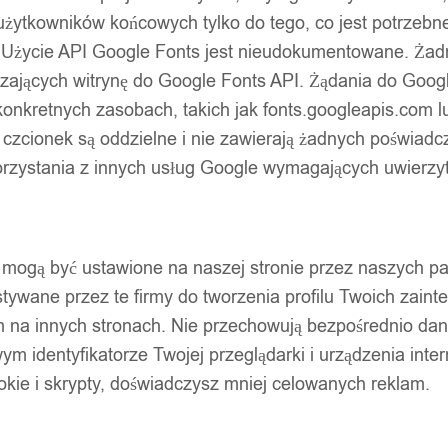
użytkowników końcowych tylko do tego, co jest potrzeb
 Użycie API Google Fonts jest nieudokumentowane. Żadne
ających witrynę do Google Fonts API. Żądania do Googl
nkretnych zasobach, takich jak fonts.googleapis.com lu
 czcionek są oddzielne i nie zawierają żadnych poświadc
zystania z innych usług Google wymagających uwierzytel
pty mogą być ustawione na naszej stronie przez naszych 
ywane przez te firmy do tworzenia profilu Twoich zainte
m na innych stronach. Nie przechowują bezpośrednio da
wym identyfikatorze Twojej przeglądarki i urządzenia inter
ookie i skrypty, doświadczysz mniej celowanych reklam.