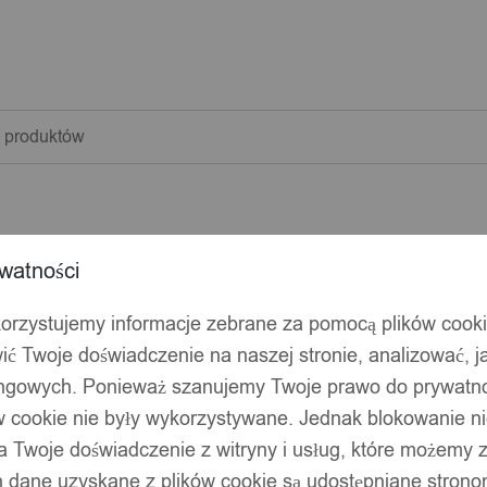
warka
w
watności
korzystujemy informacje zebrane za pomocą plików cook
ić Twoje doświadczenie na naszej stronie, analizować, j
ingowych. Ponieważ szanujemy Twoje prawo do prywatno
ów cookie nie były wykorzystywane. Jednak blokowanie n
 Twoje doświadczenie z witryny i usług, które możemy
 dane uzyskane z plików cookie są udostępniane stronom