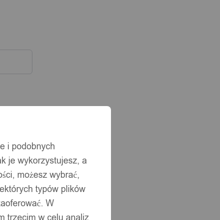
ie i podobnych
ak je wykorzystujesz, a
ści, możesz wybrać,
iektórych typów plików
 zaoferować. W
 trzecim w celu analiz