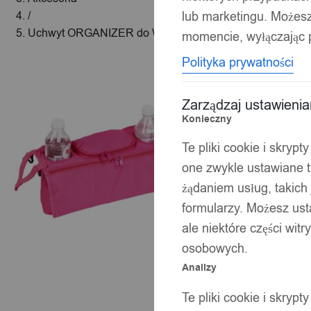
lub marketingu. Możes
/
Uchwyt ORGANIZER do WÓZKA DZIECIĘCEGO Butelki
momencie, wyłączając p
Polityka prywatności
Zarządzaj ustawieni
Konieczny
Te pliki cookie i skryp
one zwykle ustawiane t
żądaniem usług, takich 
formularzy. Możesz ust
ale niektóre części wit
osobowych.
Analizy
Te pliki cookie i skryp