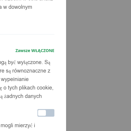
ia w dowolnym
Zawsze WŁĄCZONE
mogą być wyłączone. Są
óre są równoznaczne z
b wypełnianie
 o tych plikach cookie,
wują żadnych danych
 mogli mierzyć i