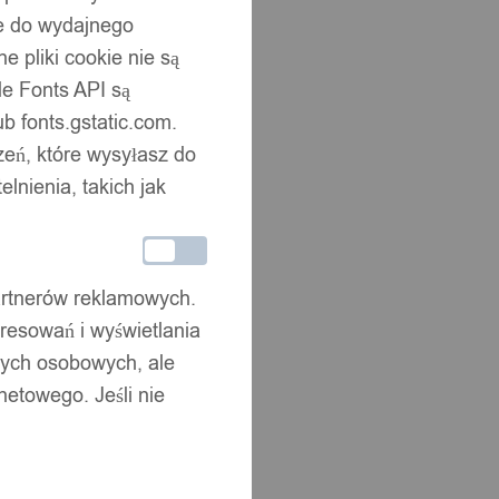
ne do wydajnego
 pliki cookie nie są
e Fonts API są
b fonts.gstatic.com.
zeń, które wysyłasz do
nienia, takich jak
partnerów reklamowych.
resowań i wyświetlania
nych osobowych, ale
netowego. Jeśli nie