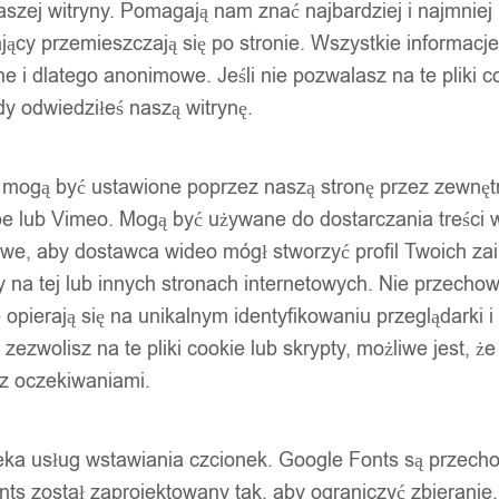
szej witryny. Pomagają nam znać najbardziej i najmniej
ący przemieszczają się po stronie. Wszystkie informacje, 
e i dlatego anonimowe. Jeśli nie pozwalasz na te pliki co
dy odwiedziłeś naszą witrynę.
ty mogą być ustawione poprzez naszą stronę przez zewnęt
be lub Vimeo. Mogą być używane do dostarczania treści w
liwe, aby dostawca wideo mógł stworzyć profil Twoich za
 na tej lub innych stronach internetowych. Nie przecho
opierają się na unikalnym identyfikowaniu przeglądarki i
e zezwolisz na te pliki cookie lub skrypty, możliwe jest, 
 z oczekiwaniami.
oteka usług wstawiania czcionek. Google Fonts są prze
ts został zaprojektowany tak, aby ograniczyć zbieranie