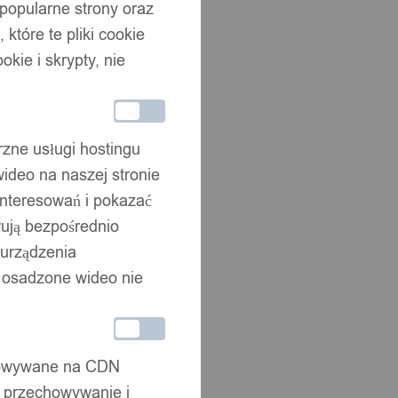
 popularne strony oraz
które te pliki cookie
okie i skrypty, nie
rzne usługi hostingu
ideo na naszej stronie
interesowań i pokazać
wują bezpośrednio
 urządzenia
że osadzone wideo nie
chowywane na CDN
, przechowywanie i