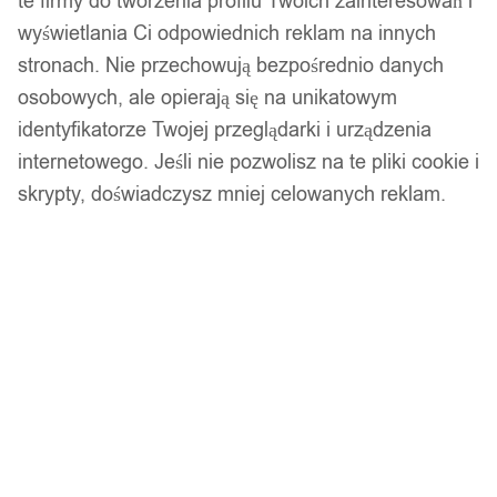
te firmy do tworzenia profilu Twoich zainteresowań i
Kuchenne papier STALOWY
wyświetlania Ci odpowiednich reklam na innych
stronach. Nie przechowują bezpośrednio danych
SREBRNY
osobowych, ale opierają się na unikatowym
identyfikatorze Twojej przeglądarki i urządzenia
14,99
zł
internetowego. Jeśli nie pozwolisz na te pliki cookie i
Darmowa dostawa od 90 zł
skrypty, doświadczysz mniej celowanych reklam.
Dostawa w 24h
Zamówienia złożone do 14:00 wysyłamy tego samego dnia.
Dostawa w 24h
Zamówienia złożone do 14:00 wysyłamy tego samego dnia.
Kod produktu:
SN66-silver
Niedostępny
Brak w magazynie