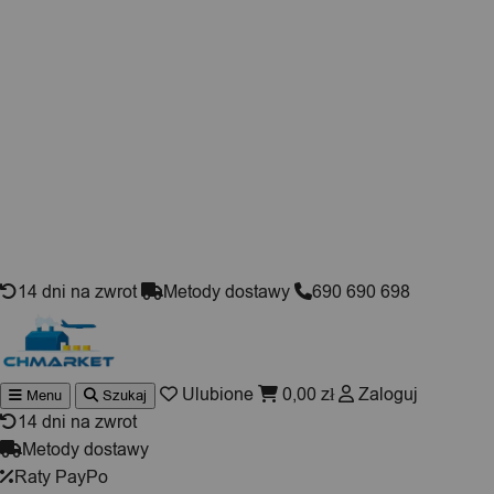
Skip to content
14 dni na zwrot
Metody dostawy
690 690 698
Ulubione
0,00
zł
Zaloguj
Menu
Szukaj
Wyszukiwarka
produktów
14 dni na zwrot
Metody dostawy
Raty PayPo