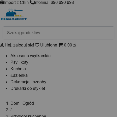
Import z Chin
Infolinia: 690 690 698
Wyszukiwarka
produktów
Hej, zaloguj się!
Ulubione
0,00
zł
Akcesoria wędkarskie
Psy i koty
Kuchnia
Łazienka
Dekoracje i ozdoby
Drukarki do etykiet
Dom i Ogród
/
Przybory kuchenne