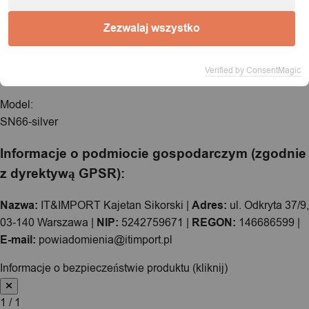
Zezwalaj wszystko
Specyfikacja
Verified by ConsentMagic
Model:
SN66-silver
Informacje o podmiocie gospodarczym (zgodnie
z dyrektywą GPSR):
Nazwa:
IT&IMPORT Kajetan Sikorski |
Adres:
ul. Odkryta 37/9,
03-140 Warszawa |
NIP:
5242759671 |
REGON:
146686599 |
E-mail:
powiadomienia@itimport.pl
Informacje o bezpieczeństwie produktu (kliknij)
1 / 1