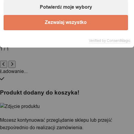
Nazwa:
IT&IMPORT Kajetan Sikorski |
Adres:
ul. Odkryta 37/9,
Potwierdź moje wybory
03-140 Warszawa |
NIP:
5242759671 |
REGON:
146686599 |
E-mail:
powiadomienia@itimport.pl
Zezwalaj wszystko
Informacje o bezpieczeństwie produktu (kliknij)
Verified by ConsentMagic
1 / 1
Ładowanie...
Produkt dodany do koszyka!
Możesz kontynuować przeglądanie sklepu lub przejść
bezpośrednio do realizacji zamówienia.