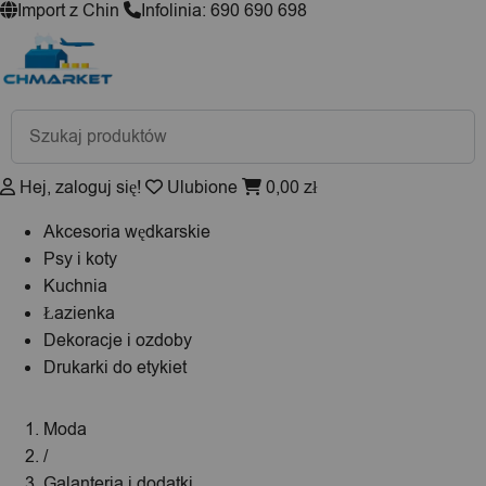
Import z Chin
Infolinia: 690 690 698
Wyszukiwarka
produktów
Hej, zaloguj się!
Ulubione
0,00
zł
Akcesoria wędkarskie
Psy i koty
Kuchnia
Łazienka
Dekoracje i ozdoby
Drukarki do etykiet
Moda
/
Galanteria i dodatki