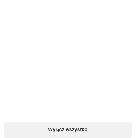
Informacje o podmiocie gospodarczym (zgodnie
Wyłącz wszystko
z dyrektywą GPSR):