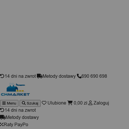
Skip to content
14 dni na zwrot
Metody dostawy
690 690 698
Ulubione
0,00
zł
Zaloguj
Menu
Szukaj
Wyszukiwarka
produktów
14 dni na zwrot
Metody dostawy
Raty PayPo