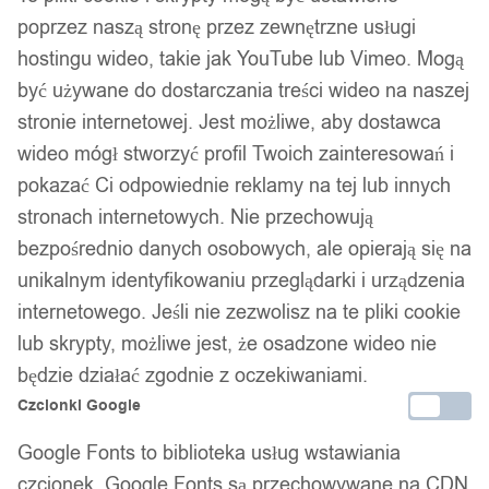
poprzez naszą stronę przez zewnętrzne usługi
hostingu wideo, takie jak YouTube lub Vimeo. Mogą
być używane do dostarczania treści wideo na naszej
stronie internetowej. Jest możliwe, aby dostawca
wideo mógł stworzyć profil Twoich zainteresowań i
1
/ 6
pokazać Ci odpowiednie reklamy na tej lub innych
stronach internetowych. Nie przechowują
bezpośrednio danych osobowych, ale opierają się na
unikalnym identyfikowaniu przeglądarki i urządzenia
internetowego. Jeśli nie zezwolisz na te pliki cookie
Torebka damska skórzana
lub skrypty, możliwe jest, że osadzone wideo nie
będzie działać zgodnie z oczekiwaniami.
na ramię kuferek eko modna
Czcionki Google
Google Fonts to biblioteka usług wstawiania
79,99
zł
czcionek. Google Fonts są przechowywane na CDN