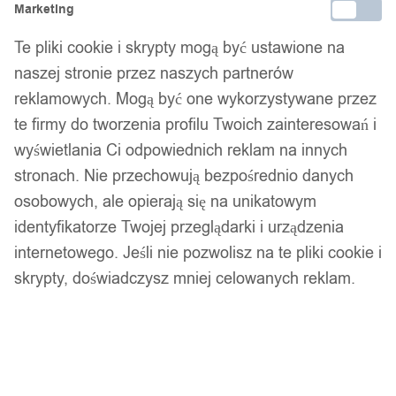
Marketing
Te pliki cookie i skrypty mogą być ustawione na
naszej stronie przez naszych partnerów
14 dni na zwrot
reklamowych. Mogą być one wykorzystywane przez
te firmy do tworzenia profilu Twoich zainteresowań i
wyświetlania Ci odpowiednich reklam na innych
Gwarancja producenta
stronach. Nie przechowują bezpośrednio danych
osobowych, ale opierają się na unikatowym
identyfikatorze Twojej przeglądarki i urządzenia
Wsparcie w zakupie
internetowego. Jeśli nie pozwolisz na te pliki cookie i
skrypty, doświadczysz mniej celowanych reklam.
Podobne produkty
Produkty, które mogą Cię zainteresować