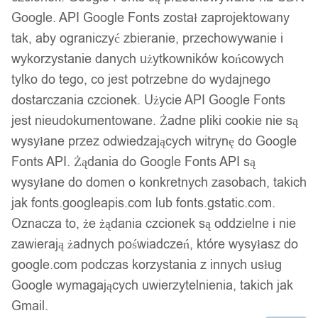
Darmowa dostawa od 90 zł
Google. API Google Fonts został zaprojektowany
Dostawa w 24h
tak, aby ograniczyć zbieranie, przechowywanie i
Zamówienia złożone do 14:00 wysyłamy tego samego dnia.
wykorzystanie danych użytkowników końcowych
Dostawa w 24h
tylko do tego, co jest potrzebne do wydajnego
dostarczania czcionek. Użycie API Google Fonts
Zamówienia złożone do 14:00 wysyłamy tego samego dnia.
jest nieudokumentowane. Żadne pliki cookie nie są
Kod produktu:
HB01
wysyłane przez odwiedzających witrynę do Google
Dostępny w magazynie - szybka dostawa
Fonts API. Żądania do Google Fonts API są
wysyłane do domen o konkretnych zasobach, takich
Dodaj do koszyka
jak fonts.googleapis.com lub fonts.gstatic.com.
Oznacza to, że żądania czcionek są oddzielne i nie
Zamówienia złożone do 14:00 w dni robocze wysyłamy tego
zawierają żadnych poświadczeń, które wysyłasz do
samego dnia.
google.com podczas korzystania z innych usług
Google wymagających uwierzytelnienia, takich jak
Gmail.
Bezpieczne płatności