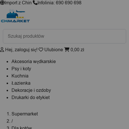
Import z Chin
Infolinia: 690 690 698
Wyszukiwarka
produktów
Hej, zaloguj się!
Ulubione
0,00
zł
Akcesoria wędkarskie
Psy i koty
Kuchnia
Łazienka
Dekoracje i ozdoby
Drukarki do etykiet
Supermarket
/
Dla kotów