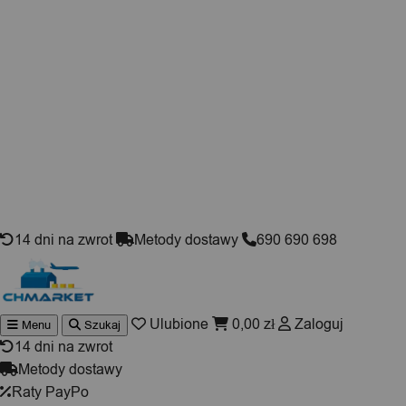
Skip to content
14 dni na zwrot
Metody dostawy
690 690 698
Ulubione
0,00
zł
Zaloguj
Menu
Szukaj
Wyszukiwarka
produktów
14 dni na zwrot
Metody dostawy
Raty PayPo