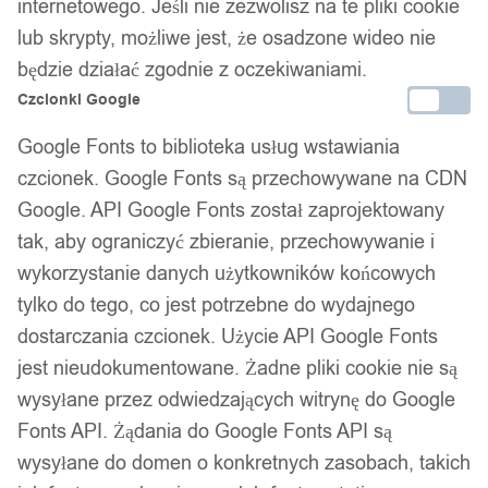
internetowego. Jeśli nie zezwolisz na te pliki cookie
26,99
zł
Darmowa dostawa od 90 zł
lub skrypty, możliwe jest, że osadzone wideo nie
Dostawa w 24h
będzie działać zgodnie z oczekiwaniami.
Zamówienia złożone do 14:00 wysyłamy tego samego dnia.
Czcionki Google
Dostawa w 24h
Google Fonts to biblioteka usług wstawiania
czcionek. Google Fonts są przechowywane na CDN
Zamówienia złożone do 14:00 wysyłamy tego samego dnia.
Google. API Google Fonts został zaprojektowany
Kod produktu:
T26
tak, aby ograniczyć zbieranie, przechowywanie i
Dostępny w magazynie - szybka dostawa
wykorzystanie danych użytkowników końcowych
tylko do tego, co jest potrzebne do wydajnego
Dodaj do koszyka
dostarczania czcionek. Użycie API Google Fonts
jest nieudokumentowane. Żadne pliki cookie nie są
Zamówienia złożone do 14:00 w dni robocze wysyłamy tego
wysyłane przez odwiedzających witrynę do Google
samego dnia.
Fonts API. Żądania do Google Fonts API są
wysyłane do domen o konkretnych zasobach, takich