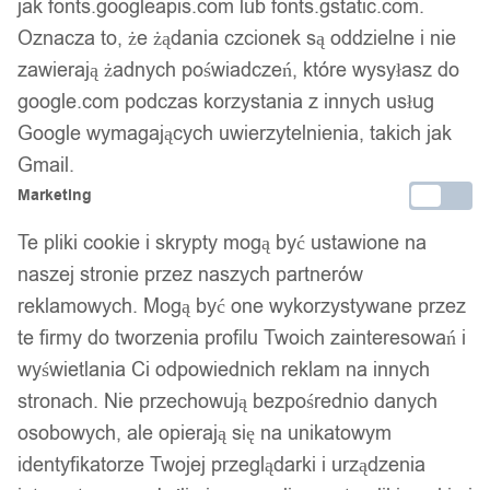
jak fonts.googleapis.com lub fonts.gstatic.com.
Bezpieczne płatności
Oznacza to, że żądania czcionek są oddzielne i nie
zawierają żadnych poświadczeń, które wysyłasz do
google.com podczas korzystania z innych usług
14 dni na zwrot
Google wymagających uwierzytelnienia, takich jak
Gmail.
Marketing
Gwarancja producenta
Te pliki cookie i skrypty mogą być ustawione na
naszej stronie przez naszych partnerów
reklamowych. Mogą być one wykorzystywane przez
Wsparcie w zakupie
te firmy do tworzenia profilu Twoich zainteresowań i
wyświetlania Ci odpowiednich reklam na innych
Podobne produkty
stronach. Nie przechowują bezpośrednio danych
osobowych, ale opierają się na unikatowym
Produkty, które mogą Cię zainteresować
identyfikatorze Twojej przeglądarki i urządzenia