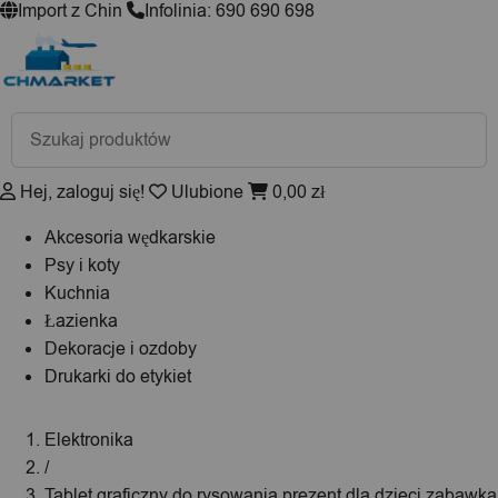
Import z Chin
Infolinia: 690 690 698
Wyszukiwarka
produktów
Hej, zaloguj się!
Ulubione
0,00
zł
Akcesoria wędkarskie
Psy i koty
Kuchnia
Łazienka
Dekoracje i ozdoby
Drukarki do etykiet
Elektronika
/
Tablet graficzny do rysowania prezent dla dzieci zabawka