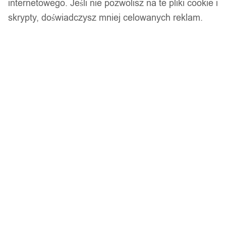
internetowego. Jeśli nie pozwolisz na te pliki cookie i
skrypty, doświadczysz mniej celowanych reklam.
Niimbot b21 drukarka termiczna naklejki
bluetooth
249,99
zł