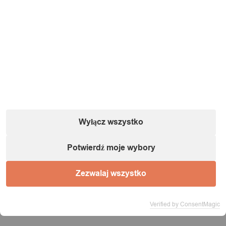
Wyłącz wszystko
Potwierdź moje wybory
Zezwalaj wszystko
Informacje o podmiocie gospodarczym (zgodnie
Verified by ConsentMagic
z dyrektywą GPSR):