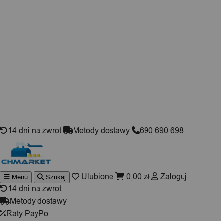
Skip to content
14 dni na zwrot
Metody dostawy
690 690 698
Ulubione
0,00
zł
Zaloguj
Menu
Szukaj
Wyszukiwarka
produktów
14 dni na zwrot
Metody dostawy
Raty PayPo