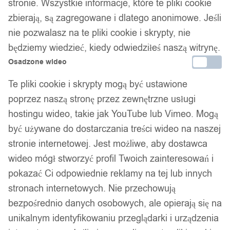
stronie. Wszystkie informacje, które te pliki cookie
zbierają, są zagregowane i dlatego anonimowe. Jeśli
nie pozwalasz na te pliki cookie i skrypty, nie
będziemy wiedzieć, kiedy odwiedziłeś naszą witrynę.
Osadzone wideo
1
/ 6
Te pliki cookie i skrypty mogą być ustawione
poprzez naszą stronę przez zewnętrzne usługi
hostingu wideo, takie jak YouTube lub Vimeo. Mogą
być używane do dostarczania treści wideo na naszej
stronie internetowej. Jest możliwe, aby dostawca
Tablet graficzny do
wideo mógł stworzyć profil Twoich zainteresowań i
rysowania prezent dla dzieci
pokazać Ci odpowiednie reklamy na tej lub innych
stronach internetowych. Nie przechowują
zabawka multikolor
bezpośrednio danych osobowych, ale opierają się na
unikalnym identyfikowaniu przeglądarki i urządzenia