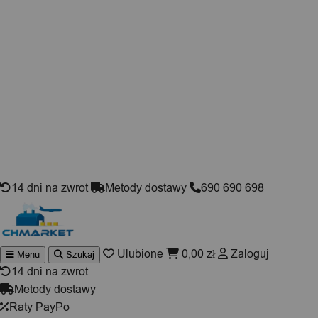
Skip to content
14 dni na zwrot
Metody dostawy
690 690 698
Ulubione
0,00
zł
Zaloguj
Menu
Szukaj
Wyszukiwarka
produktów
14 dni na zwrot
Metody dostawy
Raty PayPo