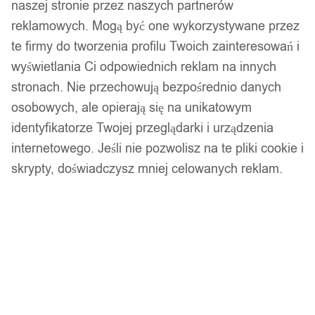
naszej stronie przez naszych partnerów
reklamowych. Mogą być one wykorzystywane przez
34,99
zł
te firmy do tworzenia profilu Twoich zainteresowań i
Darmowa dostawa od 90 zł
wyświetlania Ci odpowiednich reklam na innych
Dostawa w 24h
Zamówienia złożone do 14:00 wysyłamy tego samego dnia.
stronach. Nie przechowują bezpośrednio danych
osobowych, ale opierają się na unikatowym
Dostawa w 24h
identyfikatorze Twojej przeglądarki i urządzenia
internetowego. Jeśli nie pozwolisz na te pliki cookie i
Zamówienia złożone do 14:00 wysyłamy tego samego dnia.
skrypty, doświadczysz mniej celowanych reklam.
Kod produktu:
S23 rozmiar L
Dostępny w magazynie - szybka dostawa
Dodaj do koszyka
Zamówienia złożone do 14:00 w dni robocze wysyłamy tego
samego dnia.