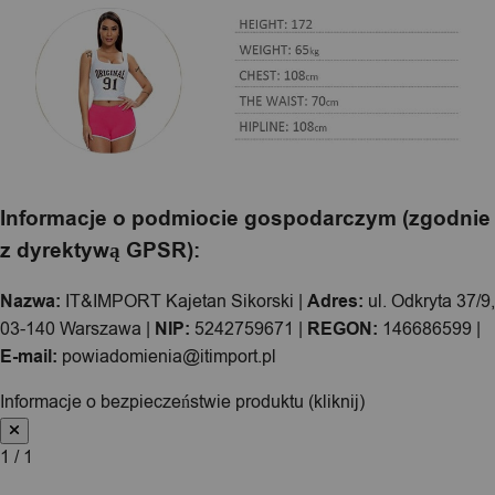
Informacje o podmiocie gospodarczym (zgodnie
z dyrektywą GPSR):
Nazwa:
IT&IMPORT Kajetan Sikorski |
Adres:
ul. Odkryta 37/9,
03-140 Warszawa |
NIP:
5242759671 |
REGON:
146686599 |
E-mail:
powiadomienia@itimport.pl
Informacje o bezpieczeństwie produktu (kliknij)
1 / 1