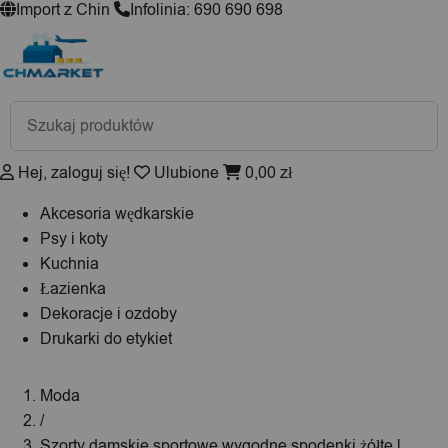
Import z Chin
Infolinia: 690 690 698
Wyszukiwarka
produktów
Hej, zaloguj się!
Ulubione
0,00
zł
Akcesoria wędkarskie
Psy i koty
Kuchnia
Łazienka
Dekoracje i ozdoby
Drukarki do etykiet
Moda
/
Szorty damskie sportowe wygodne spodenki żółte l