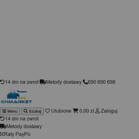
Skip to content
14 dni na zwrot
Metody dostawy
690 690 698
Ulubione
0,00
zł
Zaloguj
Menu
Szukaj
Wyszukiwarka
produktów
14 dni na zwrot
Metody dostawy
Raty PayPo