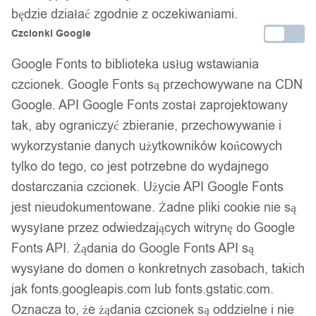
będzie działać zgodnie z oczekiwaniami.
Czcionki Google
Google Fonts to biblioteka usług wstawiania
czcionek. Google Fonts są przechowywane na CDN
Google. API Google Fonts został zaprojektowany
tak, aby ograniczyć zbieranie, przechowywanie i
ZESTAW 4 szt FOREMKI DO JAJEK
wykorzystanie danych użytkowników końcowych
SADZONYCH STALOWE
tylko do tego, co jest potrzebne do wydajnego
27,99
zł
dostarczania czcionek. Użycie API Google Fonts
jest nieudokumentowane. Żadne pliki cookie nie są
Opis produktu
wysyłane przez odwiedzających witrynę do Google
Fonts API. Żądania do Google Fonts API są
Super szatkownico - krajalnica 12 elementów
wysyłane do domen o konkretnych zasobach, takich
jak fonts.googleapis.com lub fonts.gstatic.com.
Dwunasto elementowy zestaw do wszelkiego rodzaju warzyw,
do robienia frytek, szatkowania, tarcia, przycinania, cięcia na
Oznacza to, że żądania czcionek są oddzielne i nie