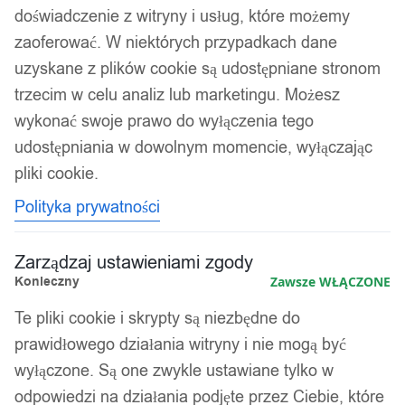
doświadczenie z witryny i usług, które możemy
zaoferować. W niektórych przypadkach dane
uzyskane z plików cookie są udostępniane stronom
trzecim w celu analiz lub marketingu. Możesz
SZATKOWNICA
wykonać swoje prawo do wyłączenia tego
udostępniania w dowolnym momencie, wyłączając
KRAJALNICA 12 elementów
pliki cookie.
Polityka prywatności
DO WARZYW OWOCÓW
JAJEK Tarka
Zarządzaj ustawieniami zgody
Konieczny
Zawsze WŁĄCZONE
Te pliki cookie i skrypty są niezbędne do
29,99
zł
Darmowa dostawa od 90 zł
prawidłowego działania witryny i nie mogą być
Dostawa w 24h
wyłączone. Są one zwykle ustawiane tylko w
Zamówienia złożone do 14:00 wysyłamy tego samego dnia.
odpowiedzi na działania podjęte przez Ciebie, które