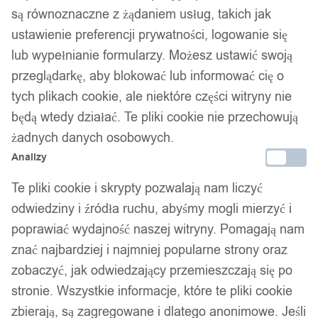
są równoznaczne z żądaniem usług, takich jak
Dostawa w 24h
ustawienie preferencji prywatności, logowanie się
Zamówienia złożone do 14:00 wysyłamy tego samego dnia.
lub wypełnianie formularzy. Możesz ustawić swoją
przeglądarkę, aby blokować lub informować cię o
Kod produktu:
H17_BEZ_BOX
tych plikach cookie, ale niektóre części witryny nie
Niedostępny
będą wtedy działać. Te pliki cookie nie przechowują
Brak w magazynie
żadnych danych osobowych.
Zamówienia złożone do 14:00 w dni robocze wysyłamy tego
Analizy
samego dnia.
Te pliki cookie i skrypty pozwalają nam liczyć
odwiedziny i źródła ruchu, abyśmy mogli mierzyć i
poprawiać wydajność naszej witryny. Pomagają nam
Bezpieczne płatności
znać najbardziej i najmniej popularne strony oraz
zobaczyć, jak odwiedzający przemieszczają się po
stronie. Wszystkie informacje, które te pliki cookie
14 dni na zwrot
zbierają, są zagregowane i dlatego anonimowe. Jeśli