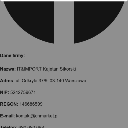
Dane firmy:
Nazwa:
IT&IMPORT Kajetan Sikorski
Adres:
ul. Odkryta 37/9, 03-140 Warszawa
NIP:
5242759671
REGON:
146686599
E-mail:
kontakt@chmarket.pl
Telefon:
690 690 698