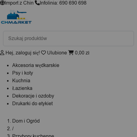
Import z Chin
Infolinia: 690 690 698
Wyszukiwarka
produktów
Hej, zaloguj się!
Ulubione
0,00
zł
Akcesoria wędkarskie
Psy i koty
Kuchnia
Łazienka
Dekoracje i ozdoby
Drukarki do etykiet
Dom i Ogród
/
Przybory kuchenne