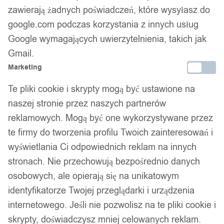
osiem, w ćwiartki, w drobną kostkę i wiele innych.
zawierają żadnych poświadczeń, które wysyłasz do
google.com podczas korzystania z innych usług
Wykonanie z tworzywa sztucznego i stali nierdzewnej -
Google wymagających uwierzytelnienia, takich jak
wyjątkowo ostre ostrza. Teraz przyrządzisz świeżą sałatkę w
Gmail.
zaledwie kilka minut.
Marketing
Urządzenie można myć w zmywarce. Wszystkie elementy
Te pliki cookie i skrypty mogą być ustawione na
mieszczą się w sporym 1.5 litrowym pojemniku. Nie zajmuje
naszej stronie przez naszych partnerów
dużo miejsca.
reklamowych. Mogą być one wykorzystywane przez
W komplecie:
te firmy do tworzenia profilu Twoich zainteresowań i
wyświetlania Ci odpowiednich reklam na innych
Uchwyt do produktów
stronach. Nie przechowują bezpośrednio danych
Krajalnica
Pojemnik (1.5L) z pokrywką
osobowych, ale opierają się na unikatowym
Nakładka do krojenia w dwa rodzaje kostek, obierania
identyfikatorze Twojej przeglądarki i urządzenia
jajek, siekania, ucierania, krojenia na plasterki i w słupki
internetowego. Jeśli nie pozwolisz na te pliki cookie i
Tarka
skrypty, doświadczysz mniej celowanych reklam.