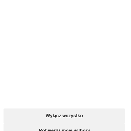
Nazwa:
IT&IMPORT Kajetan Sikorski |
Adres:
ul. Odkryta 37/9,
03-140 Warszawa |
NIP:
5242759671 |
REGON:
146686599 |
E-mail:
powiadomienia@itimport.pl
Informacje o bezpieczeństwie produktu (kliknij)
1 / 1
Ładowanie...
Produkt dodany do koszyka!
Wyłącz wszystko
Możesz kontynuować przeglądanie sklepu lub przejść
bezpośrednio do realizacji zamówienia.
Potwierdź moje wybory