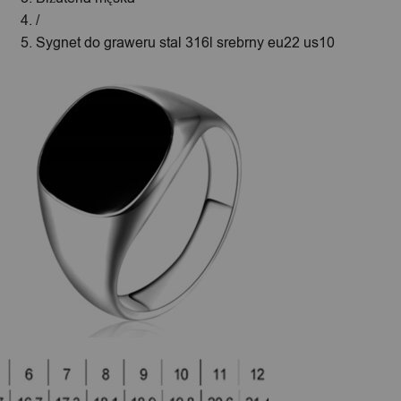
/
Sygnet do graweru stal 316l srebrny eu22 us10