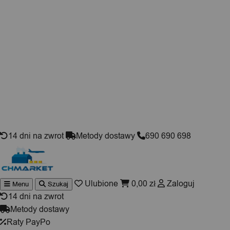
Skip to content
14 dni na zwrot
Metody dostawy
690 690 698
Ulubione
0,00
zł
Zaloguj
Menu
Szukaj
Wyszukiwarka
produktów
14 dni na zwrot
Metody dostawy
Raty PayPo