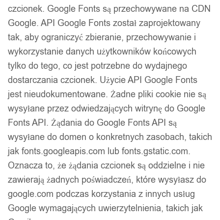
czcionek. Google Fonts są przechowywane na CDN
Produkty, które mogą Cię zainteresować
Google. API Google Fonts został zaprojektowany
tak, aby ograniczyć zbieranie, przechowywanie i
wykorzystanie danych użytkowników końcowych
tylko do tego, co jest potrzebne do wydajnego
dostarczania czcionek. Użycie API Google Fonts
jest nieudokumentowane. Żadne pliki cookie nie są
wysyłane przez odwiedzających witrynę do Google
Fonts API. Żądania do Google Fonts API są
wysyłane do domen o konkretnych zasobach, takich
jak fonts.googleapis.com lub fonts.gstatic.com.
Oznacza to, że żądania czcionek są oddzielne i nie
zawierają żadnych poświadczeń, które wysyłasz do
google.com podczas korzystania z innych usług
Złoty zestaw pierścionków retro punk boho 84
Google wymagających uwierzytelnienia, takich jak