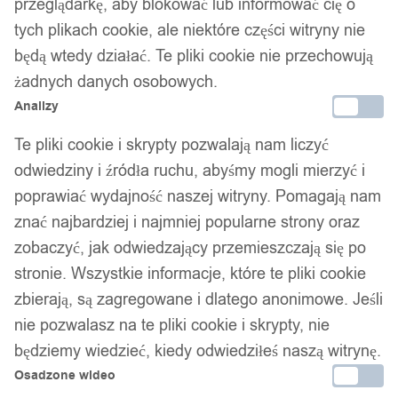
przeglądarkę, aby blokować lub informować cię o
srebrny eu22 us10
tych plikach cookie, ale niektóre części witryny nie
będą wtedy działać. Te pliki cookie nie przechowują
żadnych danych osobowych.
49,99
zł
Darmowa dostawa od 90 zł
Analizy
Dostawa w 24h
Te pliki cookie i skrypty pozwalają nam liczyć
Zamówienia złożone do 14:00 wysyłamy tego samego dnia.
odwiedziny i źródła ruchu, abyśmy mogli mierzyć i
Dostawa w 24h
poprawiać wydajność naszej witryny. Pomagają nam
znać najbardziej i najmniej popularne strony oraz
Zamówienia złożone do 14:00 wysyłamy tego samego dnia.
zobaczyć, jak odwiedzający przemieszczają się po
Kod produktu:
O12S
stronie. Wszystkie informacje, które te pliki cookie
Dostępny w magazynie - szybka dostawa
zbierają, są zagregowane i dlatego anonimowe. Jeśli
nie pozwalasz na te pliki cookie i skrypty, nie
Dodaj do koszyka
będziemy wiedzieć, kiedy odwiedziłeś naszą witrynę.
Osadzone wideo
Zamówienia złożone do 14:00 w dni robocze wysyłamy tego