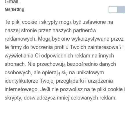
Gmail.
11,99
zł
Marketing
Te pliki cookie i skrypty mogą być ustawione na
Opis produktu
naszej stronie przez naszych partnerów
reklamowych. Mogą być one wykorzystywane przez
Pierścień / sygnet firmy WOLFRING wykonany ze stali
te firmy do tworzenia profilu Twoich zainteresowań i
nierdzewnej 316L.
wyświetlania Ci odpowiednich reklam na innych
Akrylowa czarna powierzchnia idealna do grawerowania.
stronach. Nie przechowują bezpośrednio danych
osobowych, ale opierają się na unikatowym
Wysokogatunkowa stal nierdzewna zapewni długie
identyfikatorze Twojej przeglądarki i urządzenia
użytkowanie pierścienia bez zarysowań. Większość naszych
internetowego. Jeśli nie pozwolisz na te pliki cookie i
pierścieni jest dodatkowo pozłacana. Gwarantujemy najwyższą
skrypty, doświadczysz mniej celowanych reklam.
możliwą jakość detali i wykończenia naszych pierścieni i
obrączek.
Z uwagi na materiał nasze obrączki można z łatwością
zmniejszać lub zwiększać u jubilera.
Ponadto wysokiej jakości