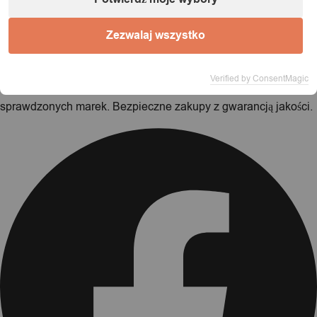
Kontynuuj zakupy
Zamów teraz
Zezwalaj wszystko
Verified by ConsentMagic
Twój zaufany marketplace oferujący najlepsze produkty
sprawdzonych marek. Bezpieczne zakupy z gwarancją jakości.
Facebook