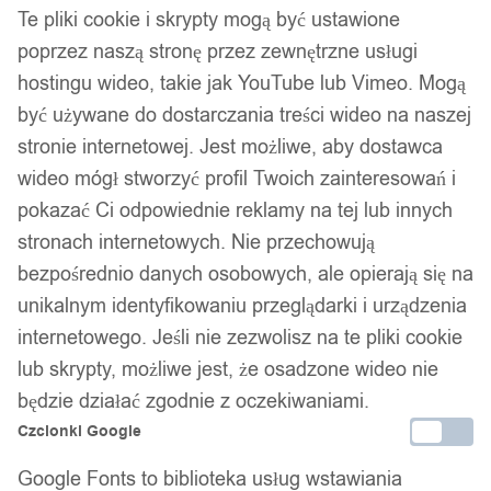
Te pliki cookie i skrypty mogą być ustawione
samego dnia.
poprzez naszą stronę przez zewnętrzne usługi
hostingu wideo, takie jak YouTube lub Vimeo. Mogą
być używane do dostarczania treści wideo na naszej
Bezpieczne płatności
stronie internetowej. Jest możliwe, aby dostawca
wideo mógł stworzyć profil Twoich zainteresowań i
pokazać Ci odpowiednie reklamy na tej lub innych
14 dni na zwrot
stronach internetowych. Nie przechowują
bezpośrednio danych osobowych, ale opierają się na
unikalnym identyfikowaniu przeglądarki i urządzenia
Gwarancja producenta
internetowego. Jeśli nie zezwolisz na te pliki cookie
lub skrypty, możliwe jest, że osadzone wideo nie
będzie działać zgodnie z oczekiwaniami.
Wsparcie w zakupie
Czcionki Google
Podobne produkty
Google Fonts to biblioteka usług wstawiania