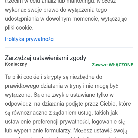
trzecim w celu analiz lub marketingu. Możesz
wykonać swoje prawo do wyłączenia tego
udostępniania w dowolnym momencie, wyłączając
pliki cookie.
Polityka prywatności
Zarządzaj ustawieniami zgody
Konieczny
Zawsze WŁĄCZONE
Te pliki cookie i skrypty są niezbędne do
1
/ 2
prawidłowego działania witryny i nie mogą być
wyłączone. Są one zwykle ustawiane tylko w
odpowiedzi na działania podjęte przez Ciebie, które
są równoznaczne z żądaniem usług, takich jak
ustawienie preferencji prywatności, logowanie się
Sygnet do graweru stal 316l
lub wypełnianie formularzy. Możesz ustawić swoją