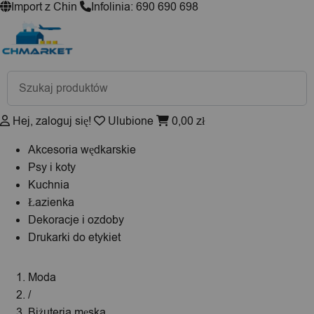
Import z Chin
Infolinia: 690 690 698
Wyszukiwarka
produktów
Hej, zaloguj się!
Ulubione
0,00
zł
Akcesoria wędkarskie
Psy i koty
Kuchnia
Łazienka
Dekoracje i ozdoby
Drukarki do etykiet
Moda
/
Biżuteria męska