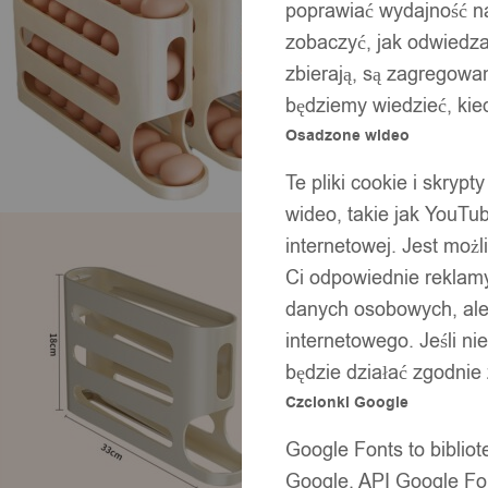
poprawiać wydajność na
zobaczyć, jak odwiedzaj
zbierają, są zagregowan
będziemy wiedzieć, kie
Osadzone wideo
Te pliki cookie i skryp
wideo, takie jak YouTu
internetowej. Jest moż
Ci odpowiednie reklamy
danych osobowych, ale 
internetowego. Jeśli ni
będzie działać zgodnie
Czcionki Google
Google Fonts to bibli
Google. API Google Fon