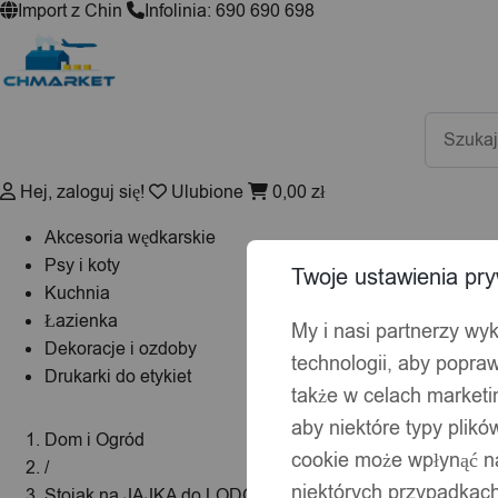
Import z Chin
Infolinia: 690 690 698
Wyszuki
produktó
Hej, zaloguj się!
Ulubione
0,00
zł
Akcesoria wędkarskie
Psy i koty
Twoje ustawienia pry
Kuchnia
Łazienka
My i nasi partnerzy wy
Dekoracje i ozdoby
technologii, aby popraw
Drukarki do etykiet
także w celach market
aby niektóre typy plik
Dom i Ogród
cookie może wpłynąć na
/
niektórych przypadkach
Stojak na JAJKA do LODÓWKI DO PRZECHOWYWANIA J