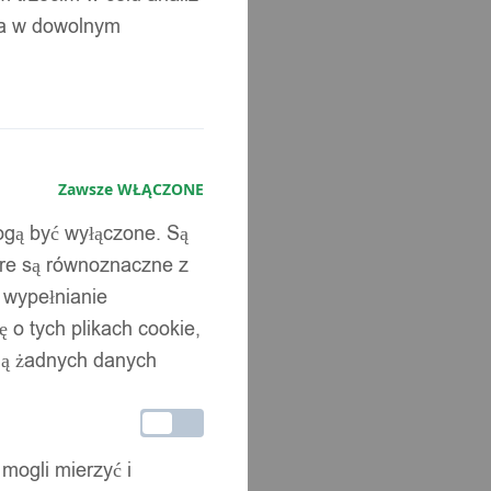
ia w dowolnym
Zawsze WŁĄCZONE
mogą być wyłączone. Są
óre są równoznaczne z
b wypełnianie
 o tych plikach cookie,
wują żadnych danych
 mogli mierzyć i