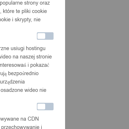
 popularne strony oraz
które te pliki cookie
okie i skrypty, nie
rzne usługi hostingu
ideo na naszej stronie
interesowań i pokazać
wują bezpośrednio
 urządzenia
że osadzone wideo nie
chowywane na CDN
, przechowywanie i