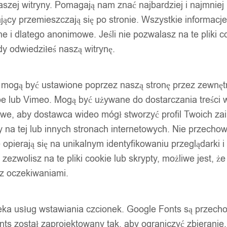
szej witryny. Pomagają nam znać najbardziej i najmniej
ący przemieszczają się po stronie. Wszystkie informacje, 
e i dlatego anonimowe. Jeśli nie pozwalasz na te pliki co
dy odwiedziłeś naszą witrynę.
ty mogą być ustawione poprzez naszą stronę przez zewnęt
be lub Vimeo. Mogą być używane do dostarczania treści w
liwe, aby dostawca wideo mógł stworzyć profil Twoich za
 na tej lub innych stronach internetowych. Nie przecho
opierają się na unikalnym identyfikowaniu przeglądarki i
e zezwolisz na te pliki cookie lub skrypty, możliwe jest, 
 z oczekiwaniami.
oteka usług wstawiania czcionek. Google Fonts są prze
ts został zaprojektowany tak, aby ograniczyć zbieranie