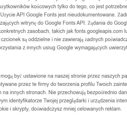
użytkowników końcowych tylko do tego, co jest potrzeb
 Użycie API Google Fonts jest nieudokumentowane. Żadne
ających witrynę do Google Fonts API. Żądania do Googl
nkretnych zasobach, takich jak fonts.googleapis.com lu
 czcionek są oddzielne i nie zawierają żadnych poświadc
zystania z innych usług Google wymagających uwierzytel
pty mogą być ustawione na naszej stronie przez naszych 
ywane przez te firmy do tworzenia profilu Twoich zainte
m na innych stronach. Nie przechowują bezpośrednio da
wym identyfikatorze Twojej przeglądarki i urządzenia inter
ookie i skrypty, doświadczysz mniej celowanych reklam.