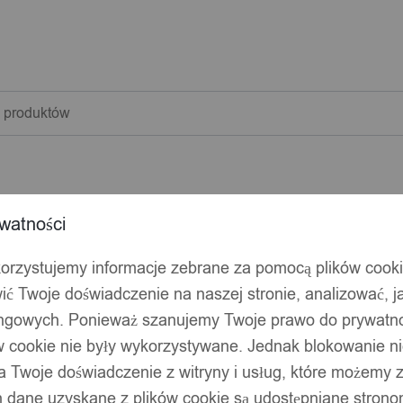
warka
w
watności
korzystujemy informacje zebrane za pomocą plików cook
ić Twoje doświadczenie na naszej stronie, analizować, j
ingowych. Ponieważ szanujemy Twoje prawo do prywatno
ów cookie nie były wykorzystywane. Jednak blokowanie n
 Twoje doświadczenie z witryny i usług, które możemy
 dane uzyskane z plików cookie są udostępniane stronom
AJEK na 30 SZTUK Organizer