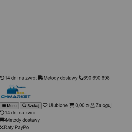
Skip to content
14 dni na zwrot
Metody dostawy
690 690 698
Ulubione
0,00
zł
Zaloguj
Menu
Szukaj
Wyszuki
produktó
14 dni na zwrot
Metody dostawy
Raty PayPo