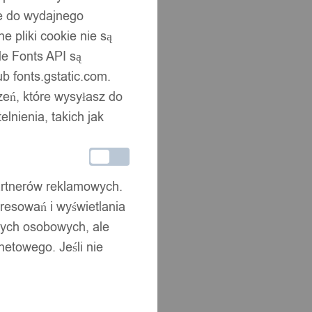
ne do wydajnego
 pliki cookie nie są
e Fonts API są
b fonts.gstatic.com.
zeń, które wysyłasz do
nienia, takich jak
partnerów reklamowych.
resowań i wyświetlania
nych osobowych, ale
netowego. Jeśli nie