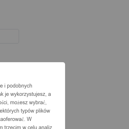
ie i podobnych
ak je wykorzystujesz, a
ści, możesz wybrać,
iektórych typów plików
 zaoferować. W
 trzecim w celu analiz