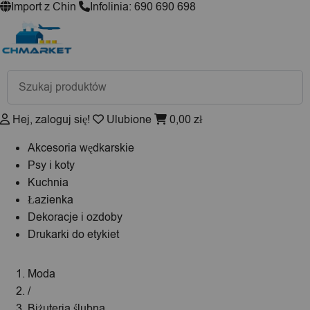
Import z Chin
Infolinia: 690 690 698
Wyszukiwarka
produktów
Hej, zaloguj się!
Ulubione
0,00
zł
Akcesoria wędkarskie
Psy i koty
Kuchnia
Łazienka
Dekoracje i ozdoby
Drukarki do etykiet
Moda
/
Biżuteria ślubna