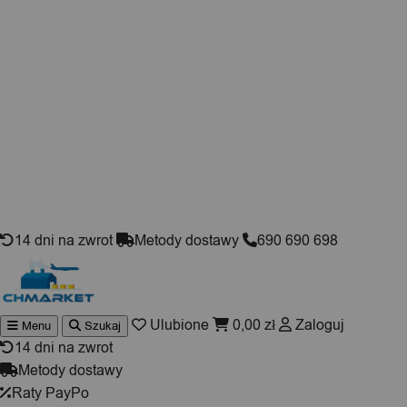
Skip to content
14 dni na zwrot
Metody dostawy
690 690 698
Ulubione
0,00
zł
Zaloguj
Menu
Szukaj
Wyszukiwarka
produktów
14 dni na zwrot
Metody dostawy
Raty PayPo