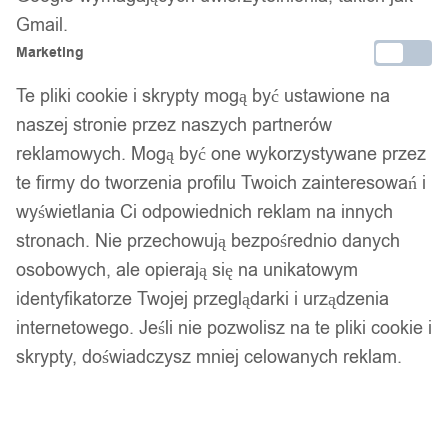
Srebrny zestaw pierścionków retro punk boho 73
Gmail.
Marketing
11,99
zł
Te pliki cookie i skrypty mogą być ustawione na
Opis produktu
naszej stronie przez naszych partnerów
reklamowych. Mogą być one wykorzystywane przez
Pierścień / obrączka firmy WOLFRING wykonana z ze stali
te firmy do tworzenia profilu Twoich zainteresowań i
nierdzewnej 316L.
wyświetlania Ci odpowiednich reklam na innych
Wysokogatunkowa stal nierdzewna zapewni długie
stronach. Nie przechowują bezpośrednio danych
użytkowanie pierścienia bez zarysowań. Większość naszych
osobowych, ale opierają się na unikatowym
pierścieni jest dodatkowo pozłacana. Gwarantujemy najwyższą
identyfikatorze Twojej przeglądarki i urządzenia
możliwą jakość detali i wykończenia naszych pierścieni i
internetowego. Jeśli nie pozwolisz na te pliki cookie i
obrączek.
skrypty, doświadczysz mniej celowanych reklam.
Z uwagi na materiał nasze obrączki można z łatwością
zmniejszać lub zwiększać u jubilera. Ponadto wysokiej jakości
stal gwarantuje, że obrączka nie będzie farbować, czernieć, a