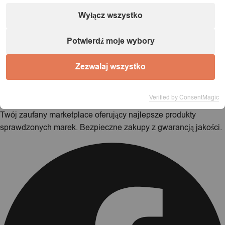
Wyłącz wszystko
Możesz kontynuować przeglądanie sklepu lub przejść
bezpośrednio do realizacji zamówienia.
Potwierdź moje wybory
Kontynuuj zakupy
Zamów teraz
Zezwalaj wszystko
Verified by ConsentMagic
Twój zaufany marketplace oferujący najlepsze produkty
sprawdzonych marek. Bezpieczne zakupy z gwarancją jakości.
Facebook