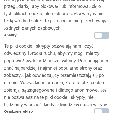
Srebrna obrączka ślubna
przeglądarkę, aby blokować lub informować cię o
tych plikach cookie, ale niektóre części witryny nie
pierścionek stal 316l r.22
będą wtedy działać. Te pliki cookie nie przechowują
żadnych danych osobowych.
40,00
zł
Analizy
Darmowa dostawa od 90 zł
Te pliki cookie i skrypty pozwalają nam liczyć
Dostawa w 24h
odwiedziny i źródła ruchu, abyśmy mogli mierzyć i
Zamówienia złożone do 14:00 wysyłamy tego samego dnia.
poprawiać wydajność naszej witryny. Pomagają nam
Dostawa w 24h
znać najbardziej i najmniej popularne strony oraz
zobaczyć, jak odwiedzający przemieszczają się po
Zamówienia złożone do 14:00 wysyłamy tego samego dnia.
stronie. Wszystkie informacje, które te pliki cookie
Kod produktu:
O8S-R22
zbierają, są zagregowane i dlatego anonimowe. Jeśli
Dostępny w magazynie - szybka dostawa
nie pozwalasz na te pliki cookie i skrypty, nie
będziemy wiedzieć, kiedy odwiedziłeś naszą witrynę.
Dodaj do koszyka
Osadzone wideo