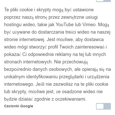
Te pliki cookie i skrypty mogą być ustawione
Zamówienia złożone do 14:00 w dni robocze wysyłamy tego
poprzez naszą stronę przez zewnętrzne usługi
samego dnia.
hostingu wideo, takie jak YouTube lub Vimeo. Mogą
być używane do dostarczania treści wideo na naszej
stronie internetowej. Jest możliwe, aby dostawca
Bezpieczne płatności
wideo mógł stworzyć profil Twoich zainteresowań i
pokazać Ci odpowiednie reklamy na tej lub innych
stronach internetowych. Nie przechowują
14 dni na zwrot
bezpośrednio danych osobowych, ale opierają się na
unikalnym identyfikowaniu przeglądarki i urządzenia
internetowego. Jeśli nie zezwolisz na te pliki cookie
Gwarancja producenta
lub skrypty, możliwe jest, że osadzone wideo nie
będzie działać zgodnie z oczekiwaniami.
Czcionki Google
Wsparcie w zakupie