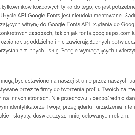
użytkowników końcowych tylko do tego, co jest potrzeb
 Użycie API Google Fonts jest nieudokumentowane. Żadne
ających witrynę do Google Fonts API. Żądania do Googl
nkretnych zasobach, takich jak fonts.googleapis.com lu
 czcionek są oddzielne i nie zawierają żadnych poświadc
zystania z innych usług Google wymagających uwierzytel
pty mogą być ustawione na naszej stronie przez naszych 
ywane przez te firmy do tworzenia profilu Twoich zainte
m na innych stronach. Nie przechowują bezpośrednio da
wym identyfikatorze Twojej przeglądarki i urządzenia inter
ookie i skrypty, doświadczysz mniej celowanych reklam.