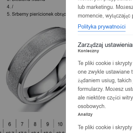
lub marketingu. Możes
/
Srberny pierścionek obrączka ślubna stal 316l r.25
momencie, wyłączając p
Polityka prywatności
Zarządzaj ustawieni
Konieczny
Te pliki cookie i skryp
one zwykle ustawiane t
żądaniem usług, takich 
formularzy. Możesz ust
ale niektóre części wit
osobowych.
Analizy
Te pliki cookie i skryp