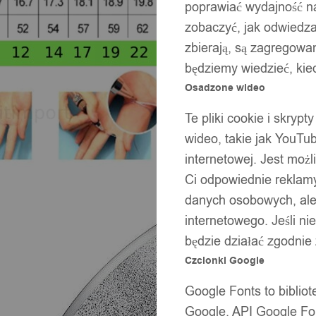
poprawiać wydajność na
zobaczyć, jak odwiedzaj
zbierają, są zagregowan
będziemy wiedzieć, kie
Osadzone wideo
Te pliki cookie i skryp
wideo, takie jak YouTu
internetowej. Jest moż
Ci odpowiednie reklamy
danych osobowych, ale 
internetowego. Jeśli ni
będzie działać zgodnie
Czcionki Google
Google Fonts to bibli
Google. API Google Fon