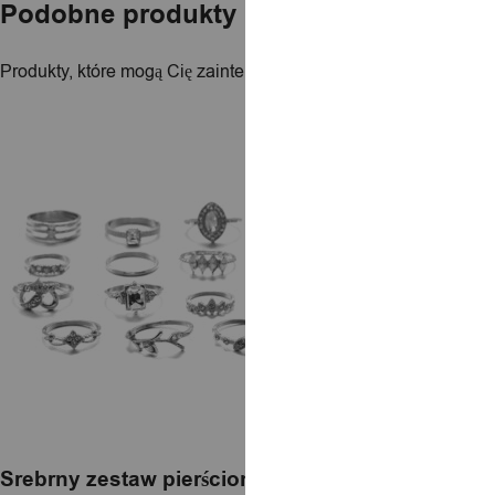
Podobne produkty
Produkty, które mogą Cię zainteresować
Srebrny zestaw pierścionków retro punk boho 96