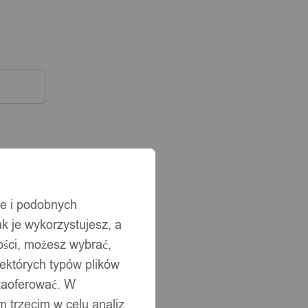
ie i podobnych
ak je wykorzystujesz, a
ści, możesz wybrać,
iektórych typów plików
 zaoferować. W
 trzecim w celu analiz