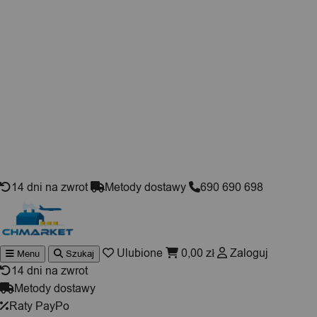
Skip to content
14 dni na zwrot
Metody dostawy
690 690 698
Ulubione
0,00
zł
Zaloguj
Menu
Szukaj
Wyszuki
produktó
14 dni na zwrot
Metody dostawy
Raty PayPo