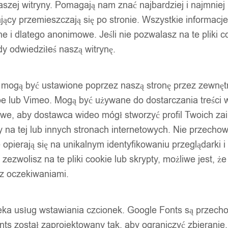
szej witryny. Pomagają nam znać najbardziej i najmniej
ący przemieszczają się po stronie. Wszystkie informacje, 
e i dlatego anonimowe. Jeśli nie pozwalasz na te pliki co
dy odwiedziłeś naszą witrynę.
ty mogą być ustawione poprzez naszą stronę przez zewnęt
be lub Vimeo. Mogą być używane do dostarczania treści w
liwe, aby dostawca wideo mógł stworzyć profil Twoich za
 na tej lub innych stronach internetowych. Nie przecho
opierają się na unikalnym identyfikowaniu przeglądarki i
e zezwolisz na te pliki cookie lub skrypty, możliwe jest, 
 z oczekiwaniami.
oteka usług wstawiania czcionek. Google Fonts są prze
ts został zaprojektowany tak, aby ograniczyć zbieranie