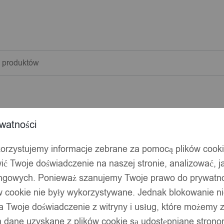
warka
w
watności
korzystujemy informacje zebrane za pomocą plików cook
ić Twoje doświadczenie na naszej stronie, analizować, j
ingowych. Ponieważ szanujemy Twoje prawo do prywatno
ów cookie nie były wykorzystywane. Jednak blokowanie n
 Twoje doświadczenie z witryny i usług, które możemy
 dane uzyskane z plików cookie są udostępniane stronom