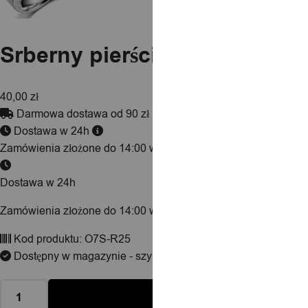
Srberny pierścionek obrączka 
40,00
zł
Darmowa dostawa od 90 zł
Dostawa w 24h
Zamówienia złożone do 14:00 wysyłamy tego samego dnia.
Dostawa w 24h
Zamówienia złożone do 14:00 wysyłamy tego samego dnia.
Kod produktu:
O7S-R25
Dostępny w magazynie - szybka dostawa