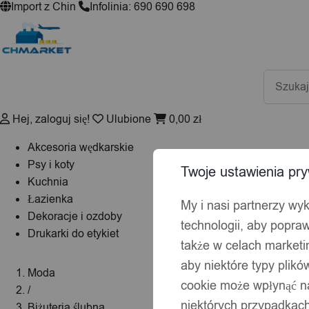
Import z Chin
Infolinia: 690 690 698
Wyszuki
produktó
Hej, zaloguj się!
Ulubione
0,00
zł
Akcesoria wędkarskie
Psy i koty
Twoje ustawienia pry
Kuchnia
Łazienka
My i nasi partnerzy wy
Dekoracje i ozdoby
technologii, aby popraw
Drukarki do etykiet
także w celach market
aby niektóre typy plik
Moda
cookie może wpłynąć na
/
niektórych przypadkach
Biżuteria ślubna