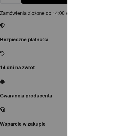
Zamówienia złożone do 14:00 w dni robocze wysyłamy tego sa
Bezpieczne płatności
14 dni na zwrot
Gwarancja producenta
Wsparcie w zakupie