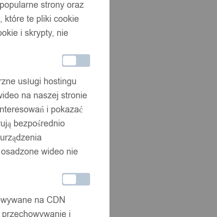
 popularne strony oraz
które te pliki cookie
okie i skrypty, nie
rzne usługi hostingu
ideo na naszej stronie
interesowań i pokazać
wują bezpośrednio
 urządzenia
że osadzone wideo nie
chowywane na CDN
, przechowywanie i