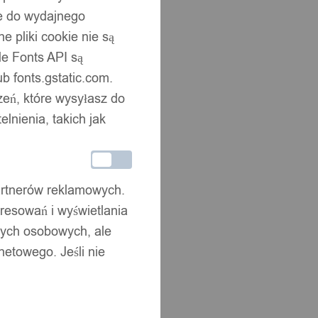
ne do wydajnego
 pliki cookie nie są
e Fonts API są
b fonts.gstatic.com.
zeń, które wysyłasz do
nienia, takich jak
partnerów reklamowych.
resowań i wyświetlania
nych osobowych, ale
netowego. Jeśli nie