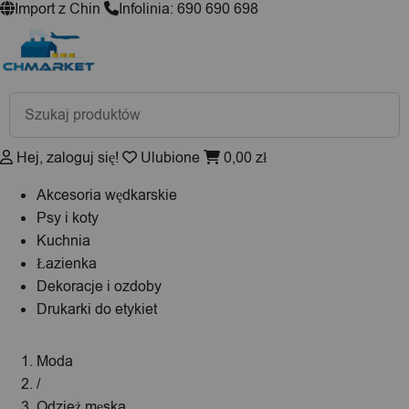
Import z Chin
Infolinia: 690 690 698
Wyszukiwarka
produktów
Hej, zaloguj się!
Ulubione
0,00
zł
Akcesoria wędkarskie
Psy i koty
Kuchnia
Łazienka
Dekoracje i ozdoby
Drukarki do etykiet
Moda
/
Odzież męska