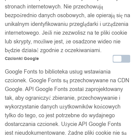
stronach internetowych. Nie przechowują
Zamówienia złożone do 14:00 wysyłamy tego samego dnia.
bezpośrednio danych osobowych, ale opierają się na
Dostawa w 24h
unikalnym identyfikowaniu przeglądarki i urządzenia
internetowego. Jeśli nie zezwolisz na te pliki cookie
Zamówienia złożone do 14:00 wysyłamy tego samego dnia.
lub skrypty, możliwe jest, że osadzone wideo nie
Kod produktu:
EL04_3XL
będzie działać zgodnie z oczekiwaniami.
Dostępny w magazynie - szybka dostawa
Czcionki Google
Google Fonts to biblioteka usług wstawiania
Dodaj do koszyka
czcionek. Google Fonts są przechowywane na CDN
Google. API Google Fonts został zaprojektowany
Zamówienia złożone do 14:00 w dni robocze wysyłamy tego
tak, aby ograniczyć zbieranie, przechowywanie i
samego dnia.
wykorzystanie danych użytkowników końcowych
tylko do tego, co jest potrzebne do wydajnego
dostarczania czcionek. Użycie API Google Fonts
Bezpieczne płatności
jest nieudokumentowane. Żadne pliki cookie nie są