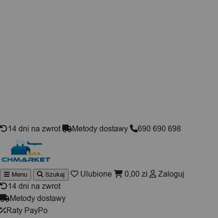
Skip to content
14 dni na zwrot
Metody dostawy
690 690 698
Ulubione
0,00
zł
Zaloguj
Menu
Szukaj
Wyszukiwarka
produktów
14 dni na zwrot
Metody dostawy
Raty PayPo