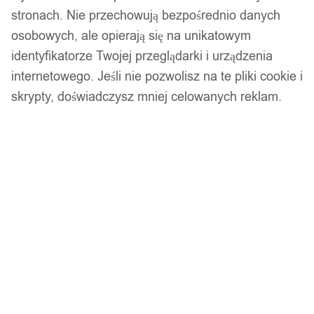
stronach. Nie przechowują bezpośrednio danych
osobowych, ale opierają się na unikatowym
identyfikatorze Twojej przeglądarki i urządzenia
internetowego. Jeśli nie pozwolisz na te pliki cookie i
skrypty, doświadczysz mniej celowanych reklam.
Złoty zestaw pierścionków retro punk boho 70
11,99
zł
Opis produktu
Spodnie bojówki męskie moro