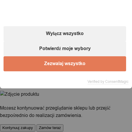
03-140 Warszawa |
NIP:
5242759671 |
REGON:
146686599 |
E-mail:
powiadomienia@itimport.pl
Informacje o bezpieczeństwie produktu (kliknij)
Wyłącz wszystko
1 / 1
Potwierdź moje wybory
Ładowanie...
Zezwalaj wszystko
Produkt dodany do koszyka!
Verified by ConsentMagic
Możesz kontynuować przeglądanie sklepu lub przejść
bezpośrednio do realizacji zamówienia.
Kontynuuj zakupy
Zamów teraz