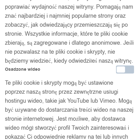
poprawiać wydajność naszej witryny. Pomagają nam
znać najbardziej i najmniej popularne strony oraz
1
/ 4
zobaczyć, jak odwiedzający przemieszczają się po
stronie. Wszystkie informacje, które te pliki cookie
zbierają, są zagregowane i dlatego anonimowe. Jeśli
nie pozwalasz na te pliki cookie i skrypty, nie
będziemy wiedzieć, kiedy odwiedziłeś naszą witrynę.
Spodnie bojówki wojskowe
Osadzone wideo
Te pliki cookie i skrypty mogą być ustawione
militarne moro kamuflaż
poprzez naszą stronę przez zewnętrzne usługi
hostingu wideo, takie jak YouTube lub Vimeo. Mogą
taktyczne multicam roz.3xl
być używane do dostarczania treści wideo na naszej
stronie internetowej. Jest możliwe, aby dostawca
149,99
zł
wideo mógł stworzyć profil Twoich zainteresowań i
Darmowa dostawa od 90 zł
pokazać Ci odpowiednie reklamy na tej lub innych
Dostawa w 24h