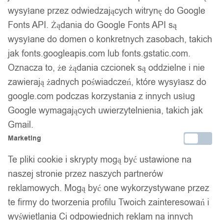
wysyłane przez odwiedzających witrynę do Google
Fonts API. Żądania do Google Fonts API są
14 dni na zwrot
wysyłane do domen o konkretnych zasobach, takich
jak fonts.googleapis.com lub fonts.gstatic.com.
Oznacza to, że żądania czcionek są oddzielne i nie
Gwarancja producenta
zawierają żadnych poświadczeń, które wysyłasz do
google.com podczas korzystania z innych usług
Google wymagających uwierzytelnienia, takich jak
Wsparcie w zakupie
Gmail.
Marketing
Podobne produkty
Te pliki cookie i skrypty mogą być ustawione na
Produkty, które mogą Cię zainteresować
naszej stronie przez naszych partnerów
reklamowych. Mogą być one wykorzystywane przez
te firmy do tworzenia profilu Twoich zainteresowań i
wyświetlania Ci odpowiednich reklam na innych