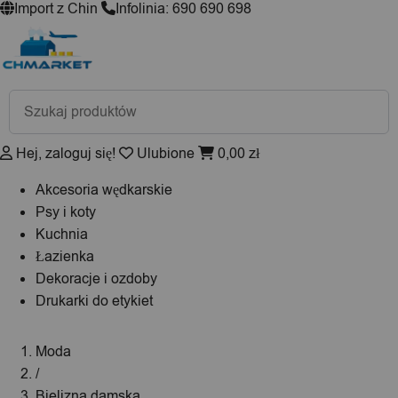
Import z Chin
Infolinia: 690 690 698
Wyszukiwarka
produktów
Hej, zaloguj się!
Ulubione
0,00
zł
Akcesoria wędkarskie
Psy i koty
Kuchnia
Łazienka
Dekoracje i ozdoby
Drukarki do etykiet
Moda
/
Bielizna damska