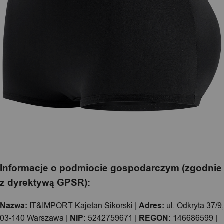
Informacje o podmiocie gospodarczym (zgodnie
z dyrektywą GPSR):
Nazwa:
IT&IMPORT Kajetan Sikorski |
Adres:
ul. Odkryta 37/9,
03-140 Warszawa |
NIP:
5242759671 |
REGON:
146686599 |