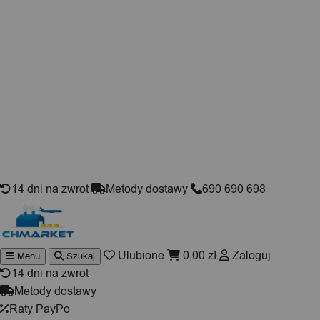
Skip to content
14 dni na zwrot
Metody dostawy
690 690 698
Ulubione
0,00
zł
Zaloguj
Menu
Szukaj
Wyszukiwarka
produktów
14 dni na zwrot
Metody dostawy
Raty PayPo