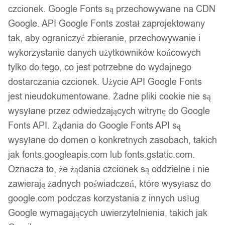
czcionek. Google Fonts są przechowywane na CDN
ślubna stal 316l r.28
Google. API Google Fonts został zaprojektowany
tak, aby ograniczyć zbieranie, przechowywanie i
40,00
zł
wykorzystanie danych użytkowników końcowych
Darmowa dostawa od 90 zł
tylko do tego, co jest potrzebne do wydajnego
Dostawa w 24h
dostarczania czcionek. Użycie API Google Fonts
Zamówienia złożone do 14:00 wysyłamy tego samego dnia.
jest nieudokumentowane. Żadne pliki cookie nie są
Dostawa w 24h
wysyłane przez odwiedzających witrynę do Google
Fonts API. Żądania do Google Fonts API są
Zamówienia złożone do 14:00 wysyłamy tego samego dnia.
wysyłane do domen o konkretnych zasobach, takich
Kod produktu:
O15S-R28
jak fonts.googleapis.com lub fonts.gstatic.com.
Dostępny w magazynie - szybka dostawa
Oznacza to, że żądania czcionek są oddzielne i nie
zawierają żadnych poświadczeń, które wysyłasz do
Dodaj do koszyka
google.com podczas korzystania z innych usług
Google wymagających uwierzytelnienia, takich jak
Zamówienia złożone do 14:00 w dni robocze wysyłamy tego