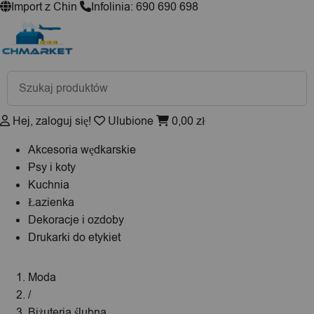
Import z Chin
Infolinia: 690 690 698
Wyszukiwarka
produktów
Hej, zaloguj się!
Ulubione
0,00
zł
Akcesoria wędkarskie
Psy i koty
Kuchnia
Łazienka
Dekoracje i ozdoby
Drukarki do etykiet
Moda
/
Biżuteria ślubna