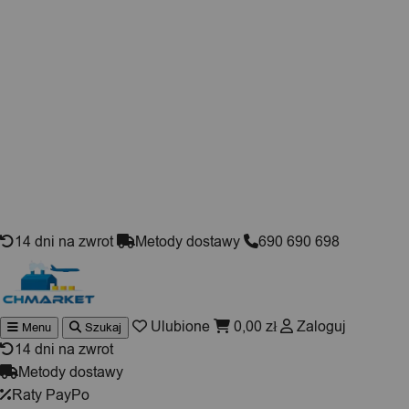
Skip to content
14 dni na zwrot
Metody dostawy
690 690 698
Ulubione
0,00
zł
Zaloguj
Menu
Szukaj
Wyszukiwarka
produktów
14 dni na zwrot
Metody dostawy
Raty PayPo