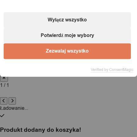
Informacje o podmiocie gospodarczym (zgodnie
Wyłącz wszystko
z dyrektywą GPSR):
Potwierdź moje wybory
Nazwa:
IT&IMPORT Kajetan Sikorski |
Adres:
ul. Odkryta 37/9,
03-140 Warszawa |
NIP:
5242759671 |
REGON:
146686599 |
Zezwalaj wszystko
E-mail:
powiadomienia@itimport.pl
Informacje o bezpieczeństwie produktu (kliknij)
Verified by ConsentMagic
1 / 1
Ładowanie...
Produkt dodany do koszyka!