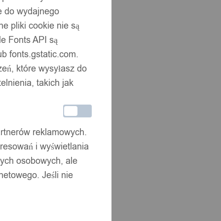
ne do wydajnego
 pliki cookie nie są
e Fonts API są
b fonts.gstatic.com.
zeń, które wysyłasz do
nienia, takich jak
partnerów reklamowych.
resowań i wyświetlania
nych osobowych, ale
netowego. Jeśli nie