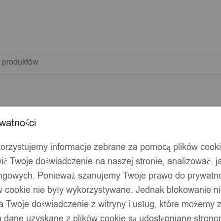
warka
w
watności
korzystujemy informacje zebrane za pomocą plików cook
ić Twoje doświadczenie na naszej stronie, analizować, j
ingowych. Ponieważ szanujemy Twoje prawo do prywatno
ów cookie nie były wykorzystywane. Jednak blokowanie n
 Twoje doświadczenie z witryny i usług, które możemy
 dane uzyskane z plików cookie są udostępniane stronom