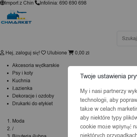
Import z Chin
Infolinia: 690 690 698
Wyszuki
produktó
Hej, zaloguj się!
Ulubione
0,00
zł
Akcesoria wędkarskie
Psy i koty
Twoje ustawienia pry
Kuchnia
Łazienka
My i nasi partnerzy wy
Dekoracje i ozdoby
technologii, aby popraw
Drukarki do etykiet
także w celach market
aby niektóre typy plik
Moda
cookie może wpłynąć na
/
niektórych przypadkach
Biżuteria ślubna