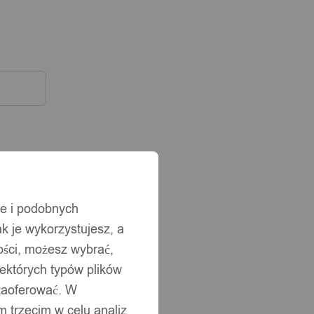
ie i podobnych
ak je wykorzystujesz, a
ści, możesz wybrać,
iektórych typów plików
 zaoferować. W
 trzecim w celu analiz