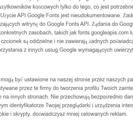
użytkowników końcowych tylko do tego, co jest potrzeb
 Użycie API Google Fonts jest nieudokumentowane. Żadne
ających witrynę do Google Fonts API. Żądania do Googl
nkretnych zasobach, takich jak fonts.googleapis.com lu
 czcionek są oddzielne i nie zawierają żadnych poświadc
zystania z innych usług Google wymagających uwierzytel
pty mogą być ustawione na naszej stronie przez naszych 
ywane przez te firmy do tworzenia profilu Twoich zainte
m na innych stronach. Nie przechowują bezpośrednio da
wym identyfikatorze Twojej przeglądarki i urządzenia inter
ookie i skrypty, doświadczysz mniej celowanych reklam.