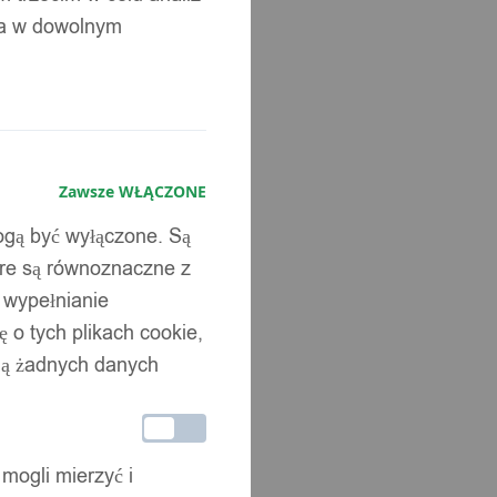
ia w dowolnym
Zawsze WŁĄCZONE
mogą być wyłączone. Są
óre są równoznaczne z
b wypełnianie
 o tych plikach cookie,
wują żadnych danych
 mogli mierzyć i