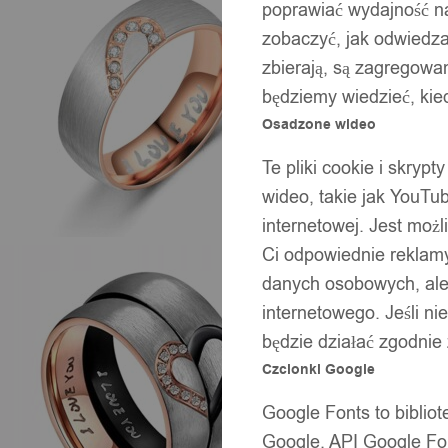
poprawiać wydajność na
zobaczyć, jak odwiedzaj
zbierają, są zagregowan
będziemy wiedzieć, kie
Osadzone wideo
Te pliki cookie i skryp
wideo, takie jak YouTu
internetowej. Jest moż
Ci odpowiednie reklamy
danych osobowych, ale 
internetowego. Jeśli ni
będzie działać zgodnie
Czcionki Google
Google Fonts to bibli
Google. API Google Fon