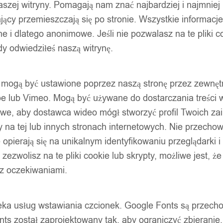
szej witryny. Pomagają nam znać najbardziej i najmniej
ący przemieszczają się po stronie. Wszystkie informacje, 
e i dlatego anonimowe. Jeśli nie pozwalasz na te pliki co
dy odwiedziłeś naszą witrynę.
ty mogą być ustawione poprzez naszą stronę przez zewnęt
be lub Vimeo. Mogą być używane do dostarczania treści w
liwe, aby dostawca wideo mógł stworzyć profil Twoich za
 na tej lub innych stronach internetowych. Nie przecho
opierają się na unikalnym identyfikowaniu przeglądarki i
e zezwolisz na te pliki cookie lub skrypty, możliwe jest, 
 z oczekiwaniami.
oteka usług wstawiania czcionek. Google Fonts są prze
ts został zaprojektowany tak, aby ograniczyć zbieranie