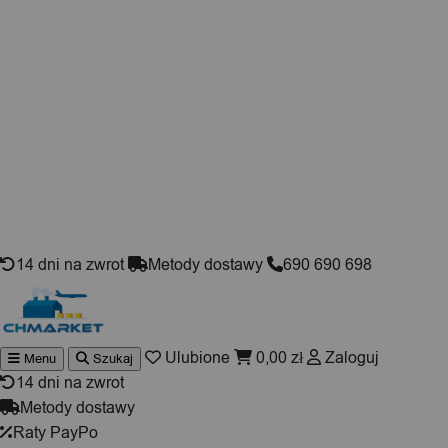
Skip to content
14 dni na zwrot
Metody dostawy
690 690 698
Ulubione
0,00
zł
Zaloguj
Menu
Szukaj
Wyszuki
produktó
14 dni na zwrot
Metody dostawy
Raty PayPo