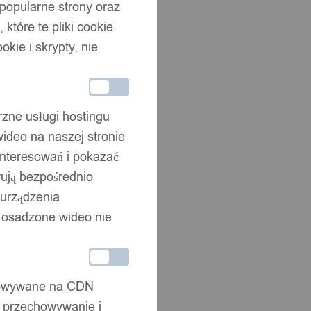
 popularne strony oraz
które te pliki cookie
okie i skrypty, nie
rzne usługi hostingu
ideo na naszej stronie
interesowań i pokazać
wują bezpośrednio
 urządzenia
że osadzone wideo nie
chowywane na CDN
, przechowywanie i