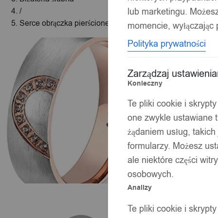
lub marketingu. Możes
/
Serce obrączka pierścionek ślubna stal 316l r.22
momencie, wyłączając p
Polityka prywatności
Zarządzaj ustawieni
Konieczny
Te pliki cookie i skryp
one zwykle ustawiane t
żądaniem usług, takich 
formularzy. Możesz ust
ale niektóre części wit
osobowych.
Analizy
Te pliki cookie i skryp