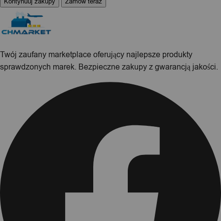
Kontynuuj zakupy
Zamów teraz
Twój zaufany marketplace oferujący najlepsze produkty
sprawdzonych marek. Bezpieczne zakupy z gwarancją jakości.
Facebook