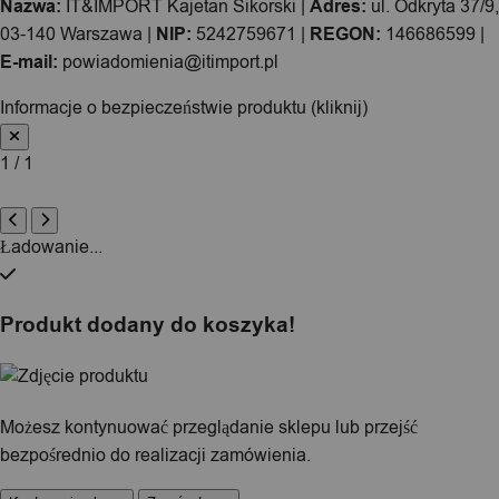
Nazwa:
IT&IMPORT Kajetan Sikorski |
Adres:
ul. Odkryta 37/9,
03-140 Warszawa |
NIP:
5242759671 |
REGON:
146686599 |
E-mail:
powiadomienia@itimport.pl
Informacje o bezpieczeństwie produktu (kliknij)
1 / 1
Ładowanie...
Produkt dodany do koszyka!
Możesz kontynuować przeglądanie sklepu lub przejść
bezpośrednio do realizacji zamówienia.