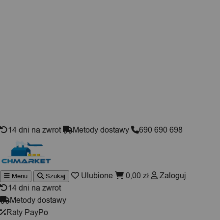
Skip to content
14 dni na zwrot
Metody dostawy
690 690 698
Ulubione
0,00
zł
Zaloguj
Menu
Szukaj
Wyszukiwarka
produktów
14 dni na zwrot
Metody dostawy
Raty PayPo