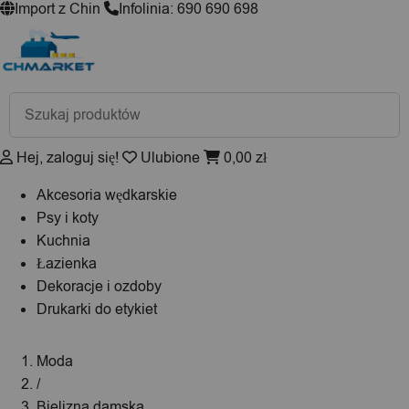
Import z Chin
Infolinia: 690 690 698
Wyszukiwarka
produktów
Hej, zaloguj się!
Ulubione
0,00
zł
Akcesoria wędkarskie
Psy i koty
Kuchnia
Łazienka
Dekoracje i ozdoby
Drukarki do etykiet
Moda
/
Bielizna damska