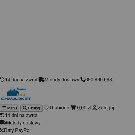
Skip to content
14 dni na zwrot
Metody dostawy
690 690 698
Ulubione
0,00
zł
Zaloguj
Menu
Szukaj
Wyszukiwarka
produktów
14 dni na zwrot
Metody dostawy
Raty PayPo