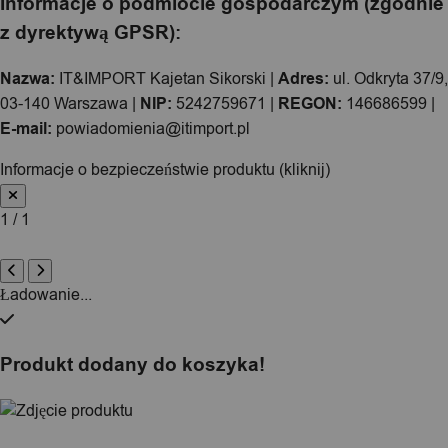
Informacje o podmiocie gospodarczym (zgodnie
z dyrektywą GPSR):
Nazwa:
IT&IMPORT Kajetan Sikorski |
Adres:
ul. Odkryta 37/9,
03-140 Warszawa |
NIP:
5242759671 |
REGON:
146686599 |
E-mail:
powiadomienia@itimport.pl
Informacje o bezpieczeństwie produktu (kliknij)
1 / 1
Ładowanie...
Produkt dodany do koszyka!