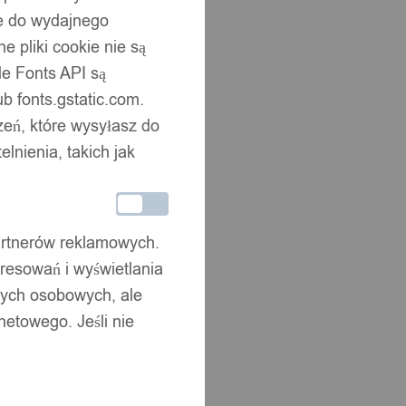
ne do wydajnego
 pliki cookie nie są
e Fonts API są
b fonts.gstatic.com.
zeń, które wysyłasz do
nienia, takich jak
partnerów reklamowych.
resowań i wyświetlania
nych osobowych, ale
netowego. Jeśli nie