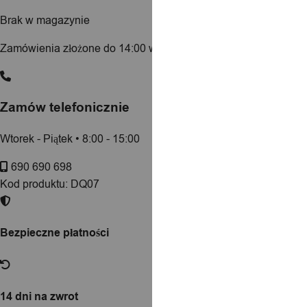
Brak w magazynie
Zamówienia złożone do 14:00 w dni robocze wysyłamy tego sa
Zamów telefonicznie
Wtorek - Piątek • 8:00 - 15:00
690 690 698
Kod produktu:
DQ07
Bezpieczne płatności
14 dni na zwrot