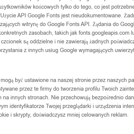
użytkowników końcowych tylko do tego, co jest potrzeb
 Użycie API Google Fonts jest nieudokumentowane. Żadne
ających witrynę do Google Fonts API. Żądania do Googl
nkretnych zasobach, takich jak fonts.googleapis.com lu
 czcionek są oddzielne i nie zawierają żadnych poświadc
zystania z innych usług Google wymagających uwierzytel
pty mogą być ustawione na naszej stronie przez naszych 
ywane przez te firmy do tworzenia profilu Twoich zainte
m na innych stronach. Nie przechowują bezpośrednio da
wym identyfikatorze Twojej przeglądarki i urządzenia inter
ookie i skrypty, doświadczysz mniej celowanych reklam.