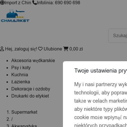
Import z Chin
Infolinia: 690 690 698
Wyszuki
produktó
Hej, zaloguj się!
Ulubione
0,00
zł
Akcesoria wędkarskie
Psy i koty
Twoje ustawienia pry
Kuchnia
Łazienka
My i nasi partnerzy wy
Dekoracje i ozdoby
technologii, aby popraw
Drukarki do etykiet
także w celach market
aby niektóre typy plik
Supermarket
cookie może wpłynąć na
/
niektórych przypadkach
Akwarystyka