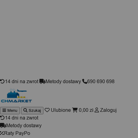
Skip to content
14 dni na zwrot
Metody dostawy
690 690 698
Ulubione
0,00
zł
Zaloguj
Menu
Szukaj
Wyszuki
produktó
14 dni na zwrot
Metody dostawy
Raty PayPo