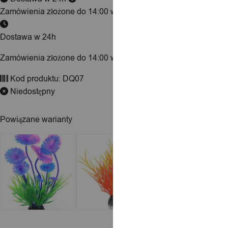
Zamówienia złożone do 14:00 wysyłamy tego samego dnia.
Dostawa w 24h
Zamówienia złożone do 14:00 wysyłamy tego samego dnia.
Kod produktu:
DQ07
Niedostępny
Powiązane warianty