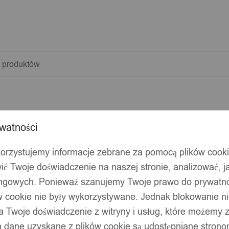
warka
w
watności
korzystujemy informacje zebrane za pomocą plików cook
ić Twoje doświadczenie na naszej stronie, analizować, j
ingowych. Ponieważ szanujemy Twoje prawo do prywatno
ów cookie nie były wykorzystywane. Jednak blokowanie n
 Twoje doświadczenie z witryny i usług, które możemy
 dane uzyskane z plików cookie są udostępniane stronom