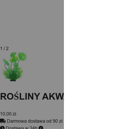
1
/ 2
ROŚLINY AKWARIOWE Rośli
10,00
zł
Darmowa dostawa od 90 zł
Dostawa w 24h