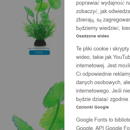
poprawiać wydajność na
zobaczyć, jak odwiedzaj
zbierają, są zagregowan
będziemy wiedzieć, kie
Osadzone wideo
Te pliki cookie i skryp
wideo, takie jak YouTu
internetowej. Jest moż
Ci odpowiednie reklamy
danych osobowych, ale 
internetowego. Jeśli ni
będzie działać zgodnie
Czcionki Google
Google Fonts to bibli
Google. API Google Fon