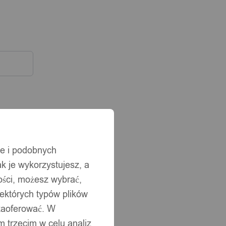
ie i podobnych
ak je wykorzystujesz, a
ści, możesz wybrać,
iektórych typów plików
 zaoferować. W
 trzecim w celu analiz