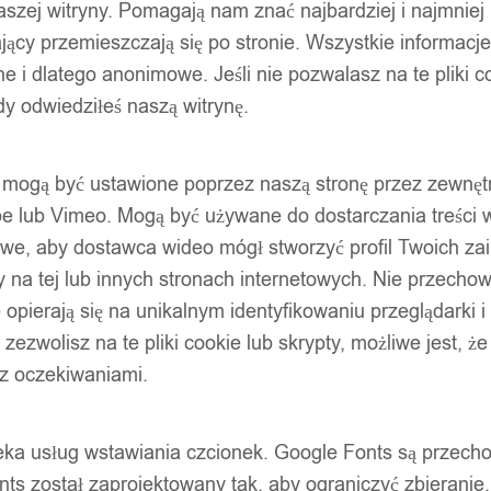
szej witryny. Pomagają nam znać najbardziej i najmniej
ący przemieszczają się po stronie. Wszystkie informacje, 
e i dlatego anonimowe. Jeśli nie pozwalasz na te pliki co
dy odwiedziłeś naszą witrynę.
ty mogą być ustawione poprzez naszą stronę przez zewnęt
be lub Vimeo. Mogą być używane do dostarczania treści w
liwe, aby dostawca wideo mógł stworzyć profil Twoich za
 na tej lub innych stronach internetowych. Nie przecho
opierają się na unikalnym identyfikowaniu przeglądarki i
e zezwolisz na te pliki cookie lub skrypty, możliwe jest, 
 z oczekiwaniami.
oteka usług wstawiania czcionek. Google Fonts są prze
ts został zaprojektowany tak, aby ograniczyć zbieranie