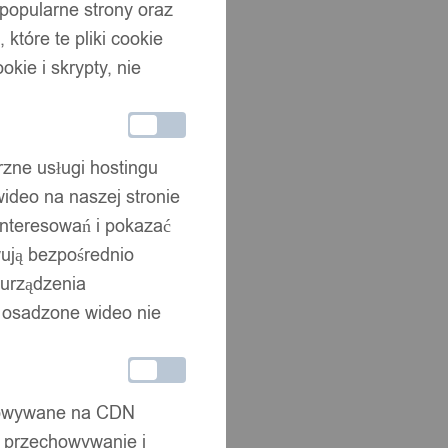
 popularne strony oraz
które te pliki cookie
okie i skrypty, nie
rzne usługi hostingu
ideo na naszej stronie
interesowań i pokazać
wują bezpośrednio
 urządzenia
że osadzone wideo nie
chowywane na CDN
, przechowywanie i