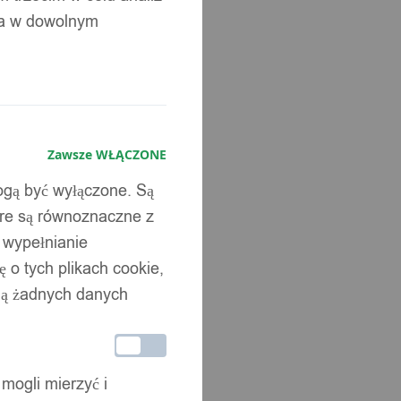
ia w dowolnym
Zawsze WŁĄCZONE
mogą być wyłączone. Są
óre są równoznaczne z
b wypełnianie
 o tych plikach cookie,
wują żadnych danych
 mogli mierzyć i