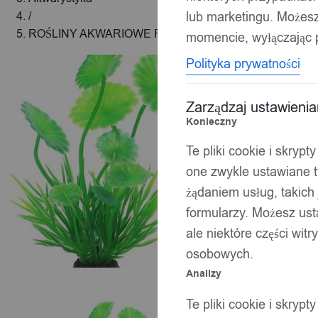
lub marketingu. Możes
/
ROŚLINY AKWARIOWE Roślinka SZTUCZNA do AKWA
momencie, wyłączając p
Polityka prywatności
Zarządzaj ustawieni
Konieczny
Te pliki cookie i skryp
one zwykle ustawiane t
żądaniem usług, takich 
formularzy. Możesz ust
ale niektóre części wit
osobowych.
Analizy
Te pliki cookie i skryp