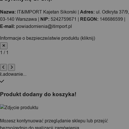
Nazwa:
IT&IMPORT Kajetan Sikorski |
Adres:
ul. Odkryta 37/9,
03-140 Warszawa |
NIP:
5242759671 |
REGON:
146686599 |
E-mail:
powiadomienia@itimport.pl
Informacje o bezpieczeństwie produktu (kliknij)
1 / 1
Ładowanie...
Produkt dodany do koszyka!
Możesz kontynuować przeglądanie sklepu lub przejść
bezpośrednio do realizacji zamówienia.