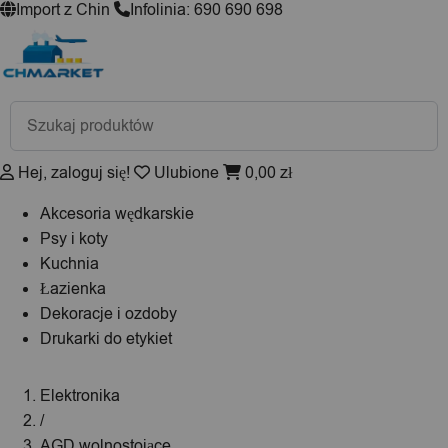
Import z Chin
Infolinia: 690 690 698
Wyszukiwarka
produktów
Hej, zaloguj się!
Ulubione
0,00
zł
Akcesoria wędkarskie
Psy i koty
Kuchnia
Łazienka
Dekoracje i ozdoby
Drukarki do etykiet
Elektronika
/
AGD wolnostojące