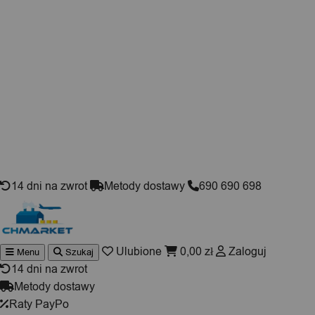
Skip to content
14 dni na zwrot
Metody dostawy
690 690 698
Ulubione
0,00
zł
Zaloguj
Menu
Szukaj
Wyszukiwarka
produktów
14 dni na zwrot
Metody dostawy
Raty PayPo