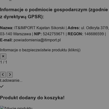
Informacje o podmiocie gospodarczym (zgodnie
z dyrektywą GPSR):
Nazwa:
IT&IMPORT Kajetan Sikorski |
Adres:
ul. Odkryta 37/9,
03-140 Warszawa |
NIP:
5242759671 |
REGON:
146686599 |
E-mail:
powiadomienia@itimport.pl
Informacje o bezpieczeństwie produktu (kliknij)
1 / 1
Ładowanie...
Produkt dodany do koszyka!