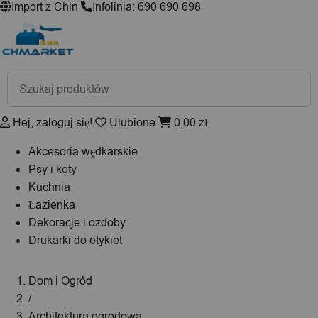
Import z Chin
Infolinia: 690 690 698
Wyszukiwarka
produktów
Hej, zaloguj się!
Ulubione
0,00
zł
Akcesoria wędkarskie
Psy i koty
Kuchnia
Łazienka
Dekoracje i ozdoby
Drukarki do etykiet
Dom i Ogród
/
Architektura ogrodowa