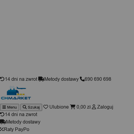
Skip to content
14 dni na zwrot
Metody dostawy
690 690 698
Ulubione
0,00
zł
Zaloguj
Menu
Szukaj
Wyszukiwarka
produktów
14 dni na zwrot
Metody dostawy
Raty PayPo