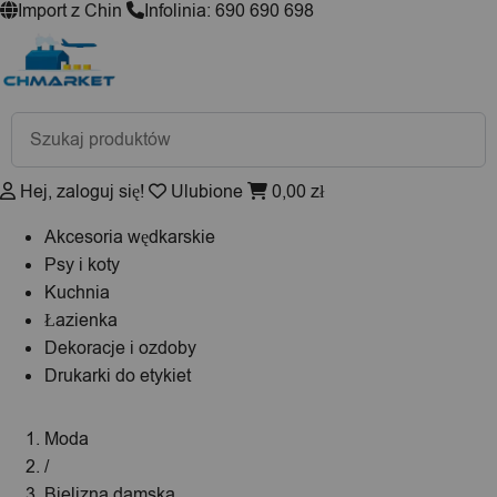
Import z Chin
Infolinia: 690 690 698
Wyszukiwarka
produktów
Hej, zaloguj się!
Ulubione
0,00
zł
Akcesoria wędkarskie
Psy i koty
Kuchnia
Łazienka
Dekoracje i ozdoby
Drukarki do etykiet
Moda
/
Bielizna damska