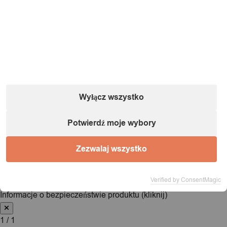
Wyłącz wszystko
Informacje o podmiocie gospodarczym (zgodnie
Potwierdź moje wybory
z dyrektywą GPSR):
Zezwalaj wszystko
Nazwa:
IT&IMPORT Kajetan Sikorski |
Adres:
ul. Odkryta 37/9,
03-140 Warszawa |
NIP:
5242759671 |
REGON:
146686599 |
E-mail:
powiadomienia@itimport.pl
Verified by ConsentMagic
Informacje o bezpieczeństwie produktu (kliknij)
1 / 1