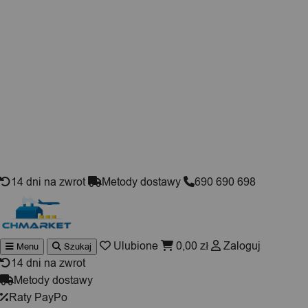
Skip to content
14 dni na zwrot
Metody dostawy
690 690 698
Ulubione
0,00
zł
Zaloguj
Menu
Szukaj
Wyszukiwarka
produktów
14 dni na zwrot
Metody dostawy
Raty PayPo