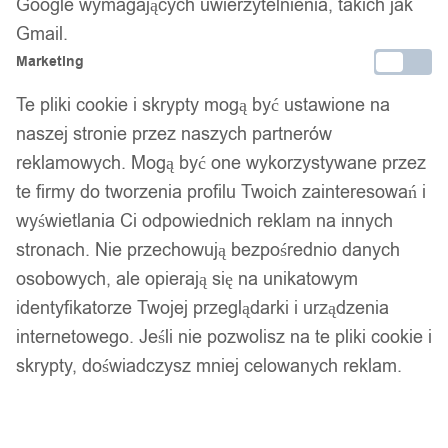
Google wymagających uwierzytelnienia, takich jak
Gmail.
Marketing
Te pliki cookie i skrypty mogą być ustawione na
1
/ 8
naszej stronie przez naszych partnerów
reklamowych. Mogą być one wykorzystywane przez
te firmy do tworzenia profilu Twoich zainteresowań i
wyświetlania Ci odpowiednich reklam na innych
stronach. Nie przechowują bezpośrednio danych
Piżama damska prezent na
osobowych, ale opierają się na unikatowym
identyfikatorze Twojej przeglądarki i urządzenia
walentynki dla niej
internetowego. Jeśli nie pozwolisz na te pliki cookie i
skrypty, doświadczysz mniej celowanych reklam.
rozpinana z kalpką zebra m