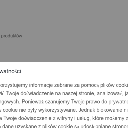
warka
w
watności
korzystujemy informacje zebrane za pomocą plików cook
ić Twoje doświadczenie na naszej stronie, analizować, j
ingowych. Ponieważ szanujemy Twoje prawo do prywatno
ów cookie nie były wykorzystywane. Jednak blokowanie n
 Twoje doświadczenie z witryny i usług, które możemy
 dane uzyskane z plików cookie są udostępniane stronom