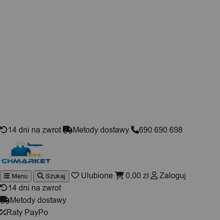
Skip to content
14 dni na zwrot
Metody dostawy
690 690 698
Ulubione
0,00
zł
Zaloguj
Menu
Szukaj
Wyszuki
produktó
14 dni na zwrot
Metody dostawy
Raty PayPo