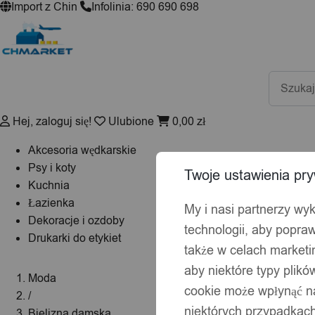
Import z Chin
Infolinia: 690 690 698
Wyszuki
produktó
Hej, zaloguj się!
Ulubione
0,00
zł
Akcesoria wędkarskie
Psy i koty
Twoje ustawienia pry
Kuchnia
Łazienka
My i nasi partnerzy wy
Dekoracje i ozdoby
technologii, aby popraw
Drukarki do etykiet
także w celach market
aby niektóre typy plik
Moda
cookie może wpłynąć na
/
niektórych przypadkach
Bielizna damska