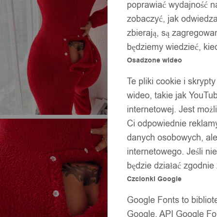
poprawiać wydajność na
zobaczyć, jak odwiedzaj
zbierają, są zagregowan
będziemy wiedzieć, kie
Osadzone wideo
Te pliki cookie i skryp
wideo, takie jak YouTu
internetowej. Jest moż
Ci odpowiednie reklamy
danych osobowych, ale 
internetowego. Jeśli ni
będzie działać zgodnie
Czcionki Google
Google Fonts to bibli
Google. API Google Fon