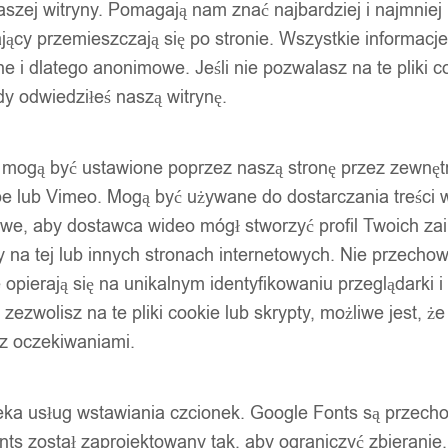
szej witryny. Pomagają nam znać najbardziej i najmniej
ący przemieszczają się po stronie. Wszystkie informacje, 
e i dlatego anonimowe. Jeśli nie pozwalasz na te pliki co
dy odwiedziłeś naszą witrynę.
ty mogą być ustawione poprzez naszą stronę przez zewnęt
be lub Vimeo. Mogą być używane do dostarczania treści w
liwe, aby dostawca wideo mógł stworzyć profil Twoich za
 na tej lub innych stronach internetowych. Nie przecho
opierają się na unikalnym identyfikowaniu przeglądarki i
e zezwolisz na te pliki cookie lub skrypty, możliwe jest, 
 z oczekiwaniami.
oteka usług wstawiania czcionek. Google Fonts są prze
ts został zaprojektowany tak, aby ograniczyć zbieranie