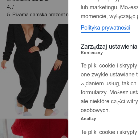
lub marketingu. Możes
/
Piżama damska prezent na walentynki dla dziewczyny z 
momencie, wyłączając p
Polityka prywatności
Zarządzaj ustawieni
Konieczny
Te pliki cookie i skryp
one zwykle ustawiane t
żądaniem usług, takich 
formularzy. Możesz ust
ale niektóre części wit
osobowych.
Analizy
Te pliki cookie i skryp