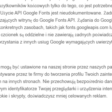
użytkowników końcowych tylko do tego, co jest potrzeb
 Użycie API Google Fonts jest nieudokumentowane. Żadne
ających witrynę do Google Fonts API. Żądania do Googl
nkretnych zasobach, takich jak fonts.googleapis.com lu
 czcionek są oddzielne i nie zawierają żadnych poświadc
zystania z innych usług Google wymagających uwierzytel
pty mogą być ustawione na naszej stronie przez naszych 
ywane przez te firmy do tworzenia profilu Twoich zainte
m na innych stronach. Nie przechowują bezpośrednio da
wym identyfikatorze Twojej przeglądarki i urządzenia inter
ookie i skrypty, doświadczysz mniej celowanych reklam.