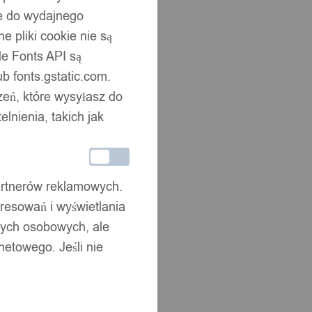
ne do wydajnego
 pliki cookie nie są
e Fonts API są
b fonts.gstatic.com.
zeń, które wysyłasz do
nienia, takich jak
partnerów reklamowych.
resowań i wyświetlania
nych osobowych, ale
netowego. Jeśli nie