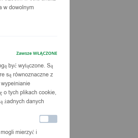
ia w dowolnym
Zawsze WŁĄCZONE
mogą być wyłączone. Są
óre są równoznaczne z
b wypełnianie
 o tych plikach cookie,
wują żadnych danych
 mogli mierzyć i