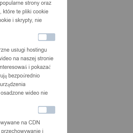
 popularne strony oraz
które te pliki cookie
okie i skrypty, nie
rzne usługi hostingu
ideo na naszej stronie
interesowań i pokazać
wują bezpośrednio
 urządzenia
że osadzone wideo nie
chowywane na CDN
, przechowywanie i