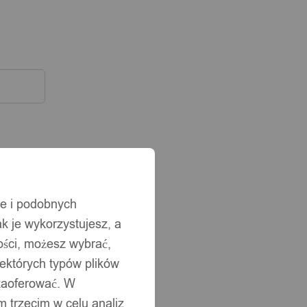
ie i podobnych
ak je wykorzystujesz, a
ści, możesz wybrać,
iektórych typów plików
 zaoferować. W
 trzecim w celu analiz