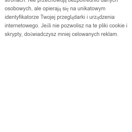
stronach. Nie przechowują bezpośrednio danych
osobowych, ale opierają się na unikatowym
Dostawa w 24h
identyfikatorze Twojej przeglądarki i urządzenia
Zamówienia złożone do 14:00 wysyłamy tego samego dnia.
internetowego. Jeśli nie pozwolisz na te pliki cookie i
skrypty, doświadczysz mniej celowanych reklam.
Kod produktu:
218_DOGS_L
Niedostępny
Brak w magazynie
Zamówienia złożone do 14:00 w dni robocze wysyłamy tego
samego dnia.
Bezpieczne płatności
14 dni na zwrot