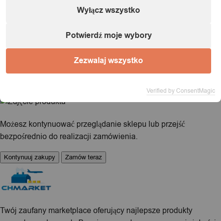
1 / 1
Wyłącz wszystko
Potwierdź moje wybory
Ładowanie...
Zezwalaj wszystko
Produkt dodany do koszyka!
Verified by ConsentMagic
Możesz kontynuować przeglądanie sklepu lub przejść
bezpośrednio do realizacji zamówienia.
Kontynuuj zakupy
Zamów teraz
Twój zaufany marketplace oferujący najlepsze produkty