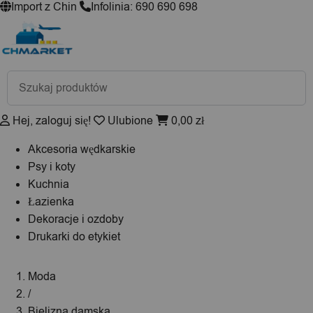
Import z Chin
Infolinia: 690 690 698
Wyszukiwarka
produktów
Hej, zaloguj się!
Ulubione
0,00
zł
Akcesoria wędkarskie
Psy i koty
Kuchnia
Łazienka
Dekoracje i ozdoby
Drukarki do etykiet
Moda
/
Bielizna damska