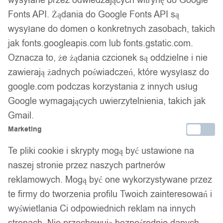
wysyłane przez odwiedzających witrynę do Google
Fonts API. Żądania do Google Fonts API są
1
/ 7
wysyłane do domen o konkretnych zasobach, takich
jak fonts.googleapis.com lub fonts.gstatic.com.
Oznacza to, że żądania czcionek są oddzielne i nie
zawierają żadnych poświadczeń, które wysyłasz do
google.com podczas korzystania z innych usług
Piżama damska prezent na
Google wymagających uwierzytelnienia, takich jak
Gmail.
walentynki dla dziewczyny
Marketing
rozpinana psy l
Te pliki cookie i skrypty mogą być ustawione na
naszej stronie przez naszych partnerów
reklamowych. Mogą być one wykorzystywane przez
94,99
zł
te firmy do tworzenia profilu Twoich zainteresowań i
Darmowa dostawa od 90 zł
Dostawa w 24h
wyświetlania Ci odpowiednich reklam na innych
Zamówienia złożone do 14:00 wysyłamy tego samego dnia.