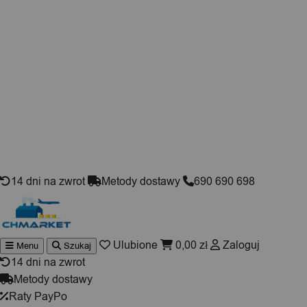
Skip to content
14 dni na zwrot
Metody dostawy
690 690 698
Ulubione
0,00
zł
Zaloguj
Menu
Szukaj
Wyszukiwarka
produktów
14 dni na zwrot
Metody dostawy
Raty PayPo