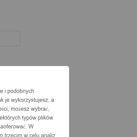
ie i podobnych
ak je wykorzystujesz, a
ści, możesz wybrać,
iektórych typów plików
 zaoferować. W
 trzecim w celu analiz