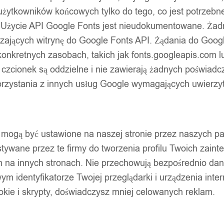
użytkowników końcowych tylko do tego, co jest potrzeb
 Użycie API Google Fonts jest nieudokumentowane. Żadne
ających witrynę do Google Fonts API. Żądania do Googl
nkretnych zasobach, takich jak fonts.googleapis.com lu
 czcionek są oddzielne i nie zawierają żadnych poświadc
zystania z innych usług Google wymagających uwierzytel
pty mogą być ustawione na naszej stronie przez naszych 
ywane przez te firmy do tworzenia profilu Twoich zainte
m na innych stronach. Nie przechowują bezpośrednio da
wym identyfikatorze Twojej przeglądarki i urządzenia inter
ookie i skrypty, doświadczysz mniej celowanych reklam.