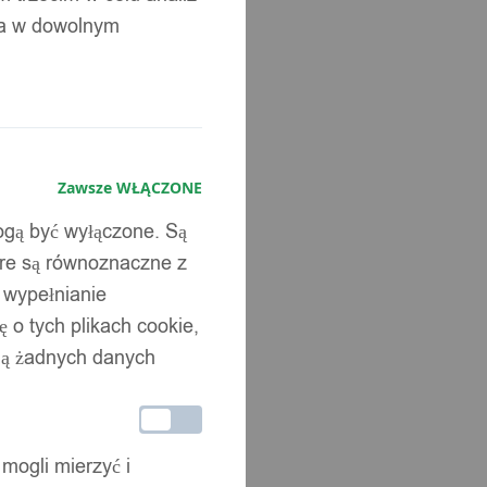
ia w dowolnym
Zawsze WŁĄCZONE
mogą być wyłączone. Są
óre są równoznaczne z
b wypełnianie
 o tych plikach cookie,
wują żadnych danych
 mogli mierzyć i