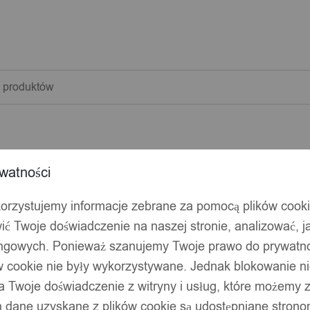
warka
w
watności
korzystujemy informacje zebrane za pomocą plików cook
ić Twoje doświadczenie na naszej stronie, analizować, j
ingowych. Ponieważ szanujemy Twoje prawo do prywatno
ów cookie nie były wykorzystywane. Jednak blokowanie n
 Twoje doświadczenie z witryny i usług, które możemy
 dane uzyskane z plików cookie są udostępniane stronom