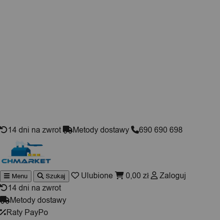
Skip to content
14 dni na zwrot
Metody dostawy
690 690 698
Ulubione
0,00
zł
Zaloguj
Menu
Szukaj
Wyszuki
produktó
14 dni na zwrot
Metody dostawy
Raty PayPo