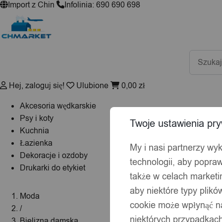
Import z Chin
Infolinia: 690 690 698
Wyszuki
produktó
Hej, zaloguj się!
Ulubione
0,00
zł
Akcesoria wędkarskie
Psy i koty
Twoje ustawienia pry
Kuchnia
Łazienka
My i nasi partnerzy wy
Dekoracje i ozdoby
technologii, aby popraw
Drukarki do etykiet
także w celach market
aby niektóre typy plik
Moda
cookie może wpłynąć na
/
niektórych przypadkach
Bielizna damska