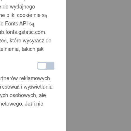
ne do wydajnego
 pliki cookie nie są
e Fonts API są
b fonts.gstatic.com.
zeń, które wysyłasz do
nienia, takich jak
partnerów reklamowych.
resowań i wyświetlania
nych osobowych, ale
netowego. Jeśli nie