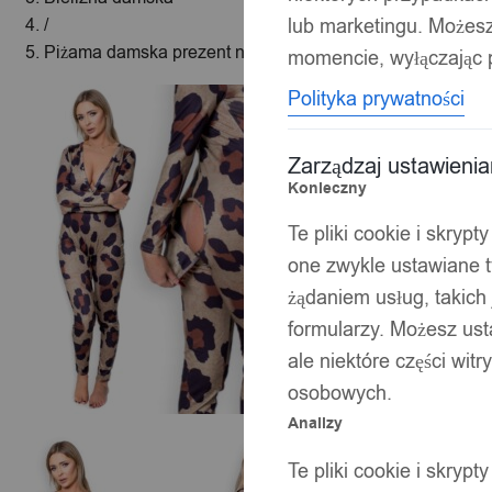
lub marketingu. Możes
/
Piżama damska prezent na walentynki dla dziewczyny roz
momencie, wyłączając p
Polityka prywatności
Zarządzaj ustawieni
Konieczny
Te pliki cookie i skryp
one zwykle ustawiane t
żądaniem usług, takich 
formularzy. Możesz ust
ale niektóre części wit
osobowych.
Analizy
Te pliki cookie i skryp