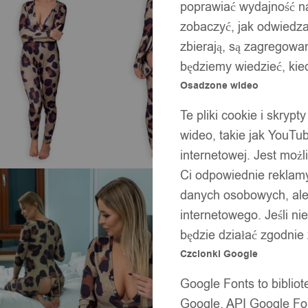
poprawiać wydajność na
zobaczyć, jak odwiedzaj
zbierają, są zagregowan
będziemy wiedzieć, kie
Osadzone wideo
Te pliki cookie i skryp
wideo, takie jak YouTu
internetowej. Jest moż
Ci odpowiednie reklamy
danych osobowych, ale 
internetowego. Jeśli ni
będzie działać zgodnie
Czcionki Google
Google Fonts to bibli
Google. API Google Fon