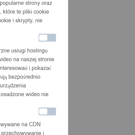
 popularne strony oraz
które te pliki cookie
okie i skrypty, nie
rzne usługi hostingu
ideo na naszej stronie
interesowań i pokazać
wują bezpośrednio
 urządzenia
że osadzone wideo nie
chowywane na CDN
, przechowywanie i