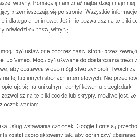
szej witryny. Pomagają nam znać najbardziej i najmniej
ący przemieszczają się po stronie. Wszystkie informacje, 
e i dlatego anonimowe. Jeśli nie pozwalasz na te pliki co
dy odwiedziłeś naszą witrynę.
ty mogą być ustawione poprzez naszą stronę przez zewnęt
be lub Vimeo. Mogą być używane do dostarczania treści w
liwe, aby dostawca wideo mógł stworzyć profil Twoich za
 na tej lub innych stronach internetowych. Nie przecho
opierają się na unikalnym identyfikowaniu przeglądarki i
e zezwolisz na te pliki cookie lub skrypty, możliwe jest, 
 z oczekiwaniami.
oteka usług wstawiania czcionek. Google Fonts są prze
ts został zaprojektowany tak, aby ograniczyć zbieranie