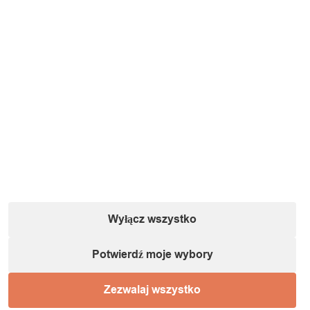
Informacje o podmiocie gospodarczym (zgodnie
z dyrektywą GPSR):
Nazwa:
IT&IMPORT Kajetan Sikorski |
Adres:
ul. Odkryta 37/9,
03-140 Warszawa |
NIP:
5242759671 |
REGON:
146686599 |
E-mail:
powiadomienia@itimport.pl
Wyłącz wszystko
Informacje o bezpieczeństwie produktu (kliknij)
Potwierdź moje wybory
1 / 1
Zezwalaj wszystko