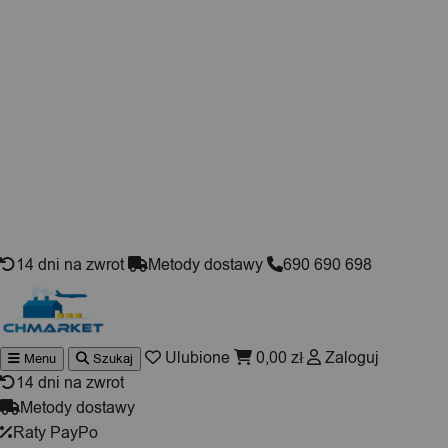
Skip to content
14 dni na zwrot
Metody dostawy
690 690 698
Ulubione
0,00
zł
Zaloguj
Menu
Szukaj
Wyszukiwarka
produktów
14 dni na zwrot
Metody dostawy
Raty PayPo