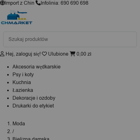
Import z Chin
Infolinia: 690 690 698
Wyszukiwarka
produktów
Hej, zaloguj się!
Ulubione
0,00
zł
Akcesoria wędkarskie
Psy i koty
Kuchnia
Łazienka
Dekoracje i ozdoby
Drukarki do etykiet
Moda
/
Bielizna damska