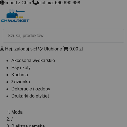
Import z Chin
Infolinia: 690 690 698
Wyszukiwarka
produktów
Hej, zaloguj się!
Ulubione
0,00
zł
Akcesoria wędkarskie
Psy i koty
Kuchnia
Łazienka
Dekoracje i ozdoby
Drukarki do etykiet
Moda
/
Bielizna damska