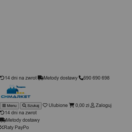
Skip to content
14 dni na zwrot
Metody dostawy
690 690 698
Ulubione
0,00
zł
Zaloguj
Menu
Szukaj
Wyszukiwarka
produktów
14 dni na zwrot
Metody dostawy
Raty PayPo