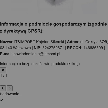
Informacje o podmiocie gospodarczym (zgodnie
z dyrektywą GPSR):
Nazwa:
IT&IMPORT Kajetan Sikorski |
Adres:
ul. Odkryta 37/9,
03-140 Warszawa |
NIP:
5242759671 |
REGON:
146686599 |
E-mail:
powiadomienia@itimport.pl
Informacje o bezpieczeństwie produktu (kliknij)
1 / 1
Ładowanie...