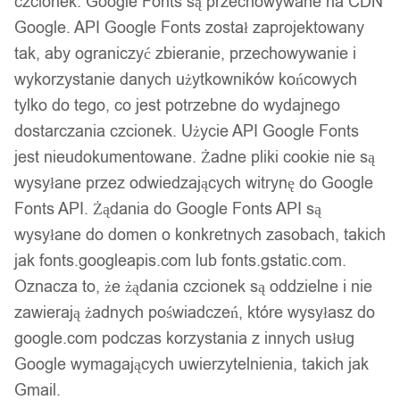
czcionek. Google Fonts są przechowywane na CDN
134,99
zł
Google. API Google Fonts został zaprojektowany
Darmowa dostawa od 90 zł
tak, aby ograniczyć zbieranie, przechowywanie i
Dostawa w 24h
wykorzystanie danych użytkowników końcowych
Zamówienia złożone do 14:00 wysyłamy tego samego dnia.
tylko do tego, co jest potrzebne do wydajnego
Dostawa w 24h
dostarczania czcionek. Użycie API Google Fonts
jest nieudokumentowane. Żadne pliki cookie nie są
Zamówienia złożone do 14:00 wysyłamy tego samego dnia.
wysyłane przez odwiedzających witrynę do Google
Kod produktu:
P54_S
Fonts API. Żądania do Google Fonts API są
Niedostępny
wysyłane do domen o konkretnych zasobach, takich
jak fonts.googleapis.com lub fonts.gstatic.com.
Brak w magazynie
Oznacza to, że żądania czcionek są oddzielne i nie
Zamówienia złożone do 14:00 w dni robocze wysyłamy tego
zawierają żadnych poświadczeń, które wysyłasz do
samego dnia.
google.com podczas korzystania z innych usług
Google wymagających uwierzytelnienia, takich jak
Gmail.
Bezpieczne płatności