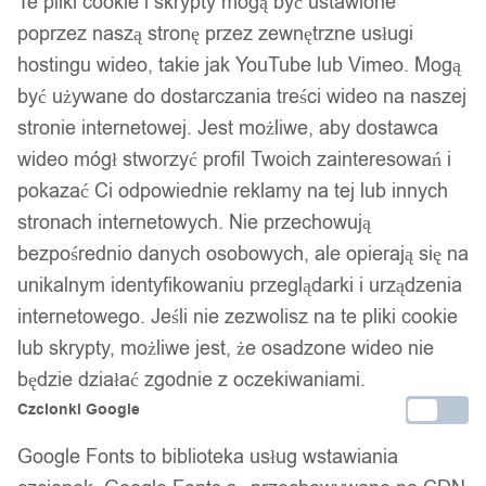
Te pliki cookie i skrypty mogą być ustawione
poprzez naszą stronę przez zewnętrzne usługi
hostingu wideo, takie jak YouTube lub Vimeo. Mogą
być używane do dostarczania treści wideo na naszej
stronie internetowej. Jest możliwe, aby dostawca
1
/ 7
wideo mógł stworzyć profil Twoich zainteresowań i
pokazać Ci odpowiednie reklamy na tej lub innych
stronach internetowych. Nie przechowują
bezpośrednio danych osobowych, ale opierają się na
unikalnym identyfikowaniu przeglądarki i urządzenia
internetowego. Jeśli nie zezwolisz na te pliki cookie
Piżama damska prezent na
lub skrypty, możliwe jest, że osadzone wideo nie
walentynki dla dziewczyny
będzie działać zgodnie z oczekiwaniami.
Czcionki Google
pluszowa zimowe wzory s
Google Fonts to biblioteka usług wstawiania