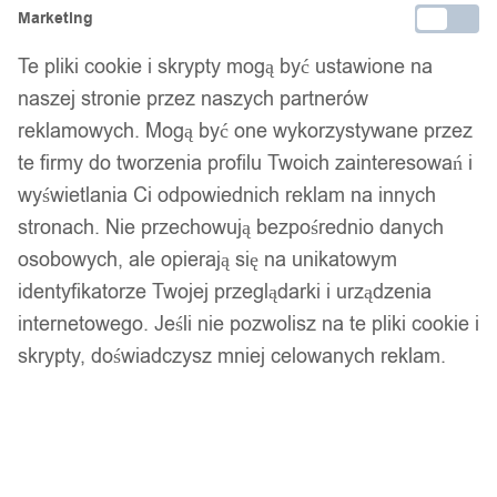
Marketing
Te pliki cookie i skrypty mogą być ustawione na
naszej stronie przez naszych partnerów
14 dni na zwrot
reklamowych. Mogą być one wykorzystywane przez
te firmy do tworzenia profilu Twoich zainteresowań i
wyświetlania Ci odpowiednich reklam na innych
Gwarancja producenta
stronach. Nie przechowują bezpośrednio danych
osobowych, ale opierają się na unikatowym
identyfikatorze Twojej przeglądarki i urządzenia
Wsparcie w zakupie
internetowego. Jeśli nie pozwolisz na te pliki cookie i
skrypty, doświadczysz mniej celowanych reklam.
Podobne produkty
Produkty, które mogą Cię zainteresować