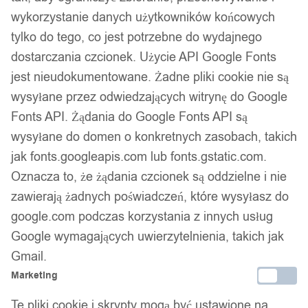
walentynki dla dziewczyny
wykorzystanie danych użytkowników końcowych
tylko do tego, co jest potrzebne do wydajnego
kotki kombinezon xl
dostarczania czcionek. Użycie API Google Fonts
jest nieudokumentowane. Żadne pliki cookie nie są
wysyłane przez odwiedzających witrynę do Google
119,99
zł
Darmowa dostawa od 90 zł
Fonts API. Żądania do Google Fonts API są
Dostawa w 24h
wysyłane do domen o konkretnych zasobach, takich
Zamówienia złożone do 14:00 wysyłamy tego samego dnia.
jak fonts.googleapis.com lub fonts.gstatic.com.
Oznacza to, że żądania czcionek są oddzielne i nie
Dostawa w 24h
zawierają żadnych poświadczeń, które wysyłasz do
Zamówienia złożone do 14:00 wysyłamy tego samego dnia.
google.com podczas korzystania z innych usług
Google wymagających uwierzytelnienia, takich jak
Kod produktu:
303_CATS_XL
Gmail.
Niedostępny
Marketing
Brak w magazynie
Te pliki cookie i skrypty mogą być ustawione na