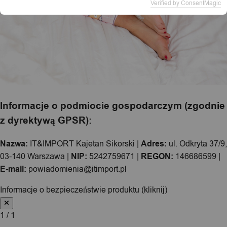
Verified by ConsentMagic
Informacje o podmiocie gospodarczym (zgodnie
z dyrektywą GPSR):
Nazwa:
IT&IMPORT Kajetan Sikorski |
Adres:
ul. Odkryta 37/9,
03-140 Warszawa |
NIP:
5242759671 |
REGON:
146686599 |
E-mail:
powiadomienia@itimport.pl
Informacje o bezpieczeństwie produktu (kliknij)
1 / 1