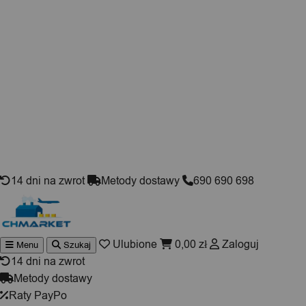
Skip to content
14 dni na zwrot
Metody dostawy
690 690 698
Ulubione
0,00
zł
Zaloguj
Menu
Szukaj
Wyszukiwarka
produktów
14 dni na zwrot
Metody dostawy
Raty PayPo