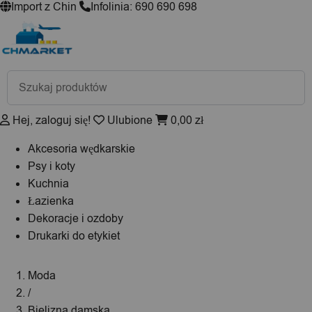
Import z Chin
Infolinia: 690 690 698
Wyszukiwarka
produktów
Hej, zaloguj się!
Ulubione
0,00
zł
Akcesoria wędkarskie
Psy i koty
Kuchnia
Łazienka
Dekoracje i ozdoby
Drukarki do etykiet
Moda
/
Bielizna damska