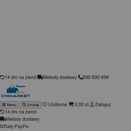
Skip to content
14 dni na zwrot
Metody dostawy
690 690 698
Ulubione
0,00
zł
Zaloguj
Menu
Szukaj
Wyszukiwarka
produktów
14 dni na zwrot
Metody dostawy
Raty PayPo