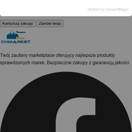
Możesz kontynuować przeglądanie sklepu lub przejść
Verified by ConsentMagic
bezpośrednio do realizacji zamówienia.
Kontynuuj zakupy
Zamów teraz
Twój zaufany marketplace oferujący najlepsze produkty
sprawdzonych marek. Bezpieczne zakupy z gwarancją jakości.
Facebook