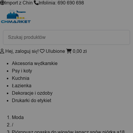
Import z Chin
Infolinia: 690 690 698
Wyszukiwarka
produktów
Hej, zaloguj się!
Ulubione
0,00
zł
Akcesoria wędkarskie
Psy i koty
Kuchnia
Łazienka
Dekoracje i ozdoby
Drukarki do etykiet
Moda
/
Pióropusz opaska do włosów łapacz snów piórka a18