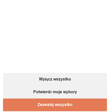
Informacje o podmiocie gospodarczym (zgodnie
z dyrektywą GPSR):
Nazwa:
IT&IMPORT Kajetan Sikorski |
Adres:
ul. Odkryta 37/9,
03-140 Warszawa |
NIP:
5242759671 |
REGON:
146686599 |
E-mail:
powiadomienia@itimport.pl
Informacje o bezpieczeństwie produktu (kliknij)
1 / 1
Ładowanie...
Wyłącz wszystko
Produkt dodany do koszyka!
Potwierdź moje wybory
Zezwalaj wszystko