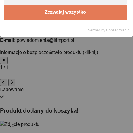
Informacje o podmiocie gospodarczym (zgodnie
z dyrektywą GPSR):
Zezwalaj wszystko
Nazwa:
IT&IMPORT Kajetan Sikorski |
Adres:
ul. Odkryta 37/9,
Verified by ConsentMagic
03-140 Warszawa |
NIP:
5242759671 |
REGON:
146686599 |
E-mail:
powiadomienia@itimport.pl
Informacje o bezpieczeństwie produktu (kliknij)
1 / 1
Ładowanie...
Produkt dodany do koszyka!