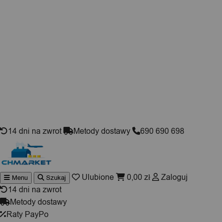
Skip to content
14 dni na zwrot
Metody dostawy
690 690 698
Ulubione
0,00
zł
Zaloguj
Menu
Szukaj
Wyszukiwarka
produktów
14 dni na zwrot
Metody dostawy
Raty PayPo