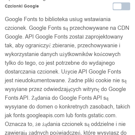
Darmowa dostawa od 90 zł
Czcionki Google
Dostawa w 24h
Zamówienia złożone do 14:00 wysyłamy tego samego dnia.
Google Fonts to biblioteka usług wstawiania
czcionek. Google Fonts są przechowywane na CDN
Dostawa w 24h
Google. API Google Fonts został zaprojektowany
Zamówienia złożone do 14:00 wysyłamy tego samego dnia.
tak, aby ograniczyć zbieranie, przechowywanie i
wykorzystanie danych użytkowników końcowych
Kod produktu:
R35-R19/09
tylko do tego, co jest potrzebne do wydajnego
Dostępny w magazynie - szybka dostawa
dostarczania czcionek. Użycie API Google Fonts
jest nieudokumentowane. Żadne pliki cookie nie są
Dodaj do koszyka
wysyłane przez odwiedzających witrynę do Google
Fonts API. Żądania do Google Fonts API są
Zamówienia złożone do 14:00 w dni robocze wysyłamy tego
wysyłane do domen o konkretnych zasobach, takich
samego dnia.
jak fonts.googleapis.com lub fonts.gstatic.com.
Oznacza to, że żądania czcionek są oddzielne i nie
zawierają żadnych poświadczeń, które wysyłasz do
Bezpieczne płatności