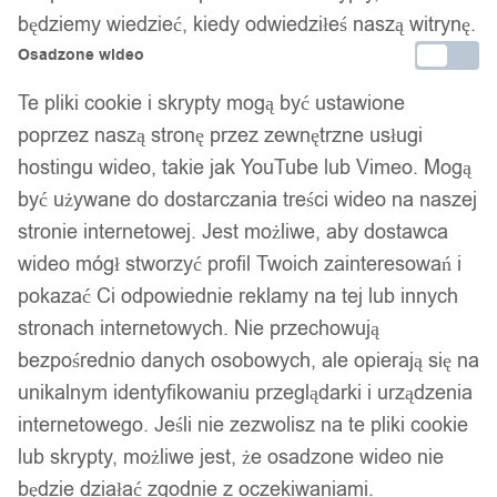
będziemy wiedzieć, kiedy odwiedziłeś naszą witrynę.
Osadzone wideo
Te pliki cookie i skrypty mogą być ustawione
poprzez naszą stronę przez zewnętrzne usługi
hostingu wideo, takie jak YouTube lub Vimeo. Mogą
1
/ 6
być używane do dostarczania treści wideo na naszej
stronie internetowej. Jest możliwe, aby dostawca
wideo mógł stworzyć profil Twoich zainteresowań i
pokazać Ci odpowiednie reklamy na tej lub innych
stronach internetowych. Nie przechowują
Pierścień obrączka z
bezpośrednio danych osobowych, ale opierają się na
unikalnym identyfikowaniu przeglądarki i urządzenia
wolframu wolfring eu19 us09
internetowego. Jeśli nie zezwolisz na te pliki cookie
lub skrypty, możliwe jest, że osadzone wideo nie
89,99
zł
będzie działać zgodnie z oczekiwaniami.