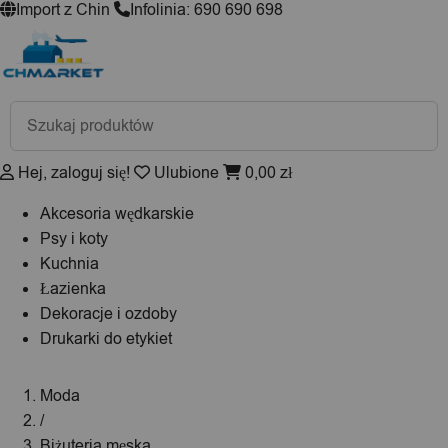
Import z Chin
Infolinia: 690 690 698
Wyszukiwarka
produktów
Hej, zaloguj się!
Ulubione
0,00
zł
Akcesoria wędkarskie
Psy i koty
Kuchnia
Łazienka
Dekoracje i ozdoby
Drukarki do etykiet
Moda
/
Biżuteria męska