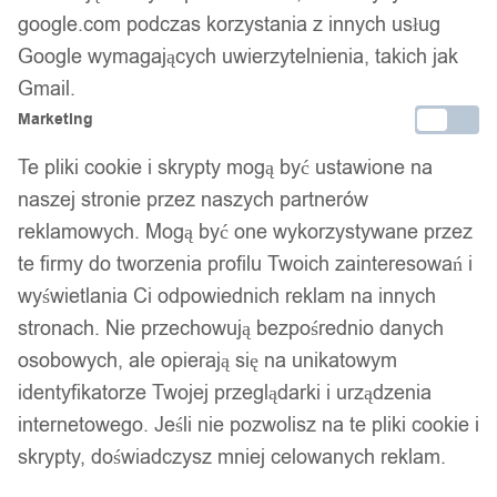
google.com podczas korzystania z innych usług
Google wymagających uwierzytelnienia, takich jak
Gmail.
14 dni na zwrot
Marketing
Te pliki cookie i skrypty mogą być ustawione na
naszej stronie przez naszych partnerów
Gwarancja producenta
reklamowych. Mogą być one wykorzystywane przez
te firmy do tworzenia profilu Twoich zainteresowań i
wyświetlania Ci odpowiednich reklam na innych
Wsparcie w zakupie
stronach. Nie przechowują bezpośrednio danych
Podobne produkty
osobowych, ale opierają się na unikatowym
identyfikatorze Twojej przeglądarki i urządzenia
Produkty, które mogą Cię zainteresować
internetowego. Jeśli nie pozwolisz na te pliki cookie i
skrypty, doświadczysz mniej celowanych reklam.