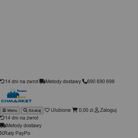
Skip to content
14 dni na zwrot
Metody dostawy
690 690 698
Ulubione
0,00
zł
Zaloguj
Menu
Szukaj
Wyszukiwarka
produktów
14 dni na zwrot
Metody dostawy
Raty PayPo