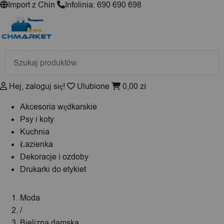
Import z Chin
Infolinia: 690 690 698
Wyszukiwarka
produktów
Hej, zaloguj się!
Ulubione
0,00
zł
Akcesoria wędkarskie
Psy i koty
Kuchnia
Łazienka
Dekoracje i ozdoby
Drukarki do etykiet
Moda
/
Bielizna damska