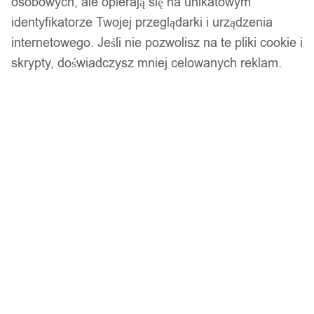
osobowych, ale opierają się na unikatowym
identyfikatorze Twojej przeglądarki i urządzenia
internetowego. Jeśli nie pozwolisz na te pliki cookie i
skrypty, doświadczysz mniej celowanych reklam.
Srebrny zestaw pierścionków retro punk boho 96
11,99
zł
Opis produktu
Pierścień / obrączka firmy WOLFRING wykonana z ze stali
nierdzewnej 316L.
Wysokogatunkowa stal nierdzewna zapewni długie
użytkowanie pierścienia bez zarysowań. Większość naszych
pierścieni jest dodatkowo pozłacana. Gwarantujemy najwyższą