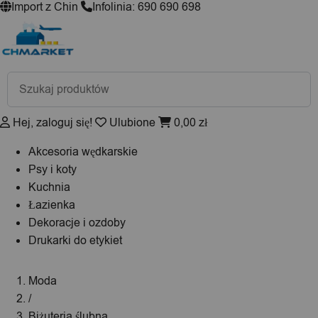
Import z Chin
Infolinia: 690 690 698
Wyszukiwarka
produktów
Hej, zaloguj się!
Ulubione
0,00
zł
Akcesoria wędkarskie
Psy i koty
Kuchnia
Łazienka
Dekoracje i ozdoby
Drukarki do etykiet
Moda
/
Biżuteria ślubna