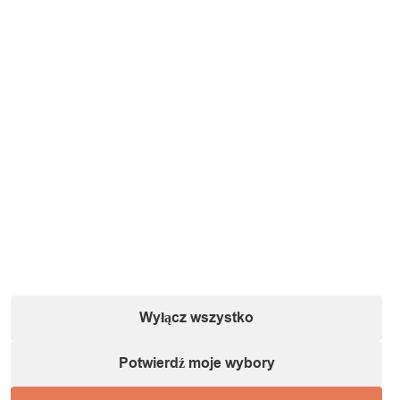
Informacje o podmiocie gospodarczym (zgodnie
z dyrektywą GPSR):
Nazwa:
IT&IMPORT Kajetan Sikorski |
Adres:
ul. Odkryta 37/9,
03-140 Warszawa |
NIP:
5242759671 |
REGON:
146686599 |
E-mail:
powiadomienia@itimport.pl
Informacje o bezpieczeństwie produktu (kliknij)
1 / 1
Wyłącz wszystko
Ładowanie...
Potwierdź moje wybory