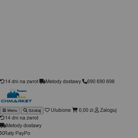
Skip to content
14 dni na zwrot
Metody dostawy
690 690 698
Ulubione
0,00
zł
Zaloguj
Menu
Szukaj
Wyszukiwarka
produktów
14 dni na zwrot
Metody dostawy
Raty PayPo