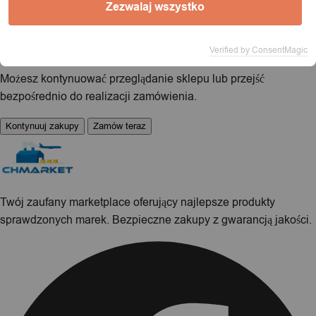
Zezwalaj wszystko
Produkt dodany do koszyka!
Verified by ConsentMagic
Możesz kontynuować przeglądanie sklepu lub przejść
bezpośrednio do realizacji zamówienia.
Kontynuuj zakupy
Zamów teraz
Twój zaufany marketplace oferujący najlepsze produkty
sprawdzonych marek. Bezpieczne zakupy z gwarancją jakości.
Facebook