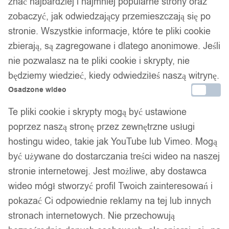
znać najbardziej i najmniej popularne strony oraz
1
/ 4
zobaczyć, jak odwiedzający przemieszczają się po
stronie. Wszystkie informacje, które te pliki cookie
zbierają, są zagregowane i dlatego anonimowe. Jeśli
nie pozwalasz na te pliki cookie i skrypty, nie
będziemy wiedzieć, kiedy odwiedziłeś naszą witrynę.
Piękna pierścionek obrączka
Osadzone wideo
Te pliki cookie i skrypty mogą być ustawione
cyrkonie 316l r.17
poprzez naszą stronę przez zewnętrzne usługi
hostingu wideo, takie jak YouTube lub Vimeo. Mogą
40,00
zł
być używane do dostarczania treści wideo na naszej
Darmowa dostawa od 90 zł
stronie internetowej. Jest możliwe, aby dostawca
Dostawa w 24h
wideo mógł stworzyć profil Twoich zainteresowań i
Zamówienia złożone do 14:00 wysyłamy tego samego dnia.
pokazać Ci odpowiednie reklamy na tej lub innych
Dostawa w 24h
stronach internetowych. Nie przechowują