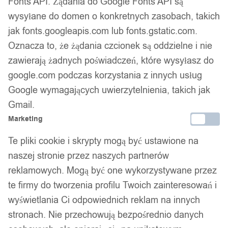
Fonts API. Żądania do Google Fonts API są
wysyłane do domen o konkretnych zasobach, takich
Gwarancja producenta
jak fonts.googleapis.com lub fonts.gstatic.com.
Oznacza to, że żądania czcionek są oddzielne i nie
zawierają żadnych poświadczeń, które wysyłasz do
Wsparcie w zakupie
google.com podczas korzystania z innych usług
Google wymagających uwierzytelnienia, takich jak
Podobne produkty
Gmail.
Marketing
Produkty, które mogą Cię zainteresować
Te pliki cookie i skrypty mogą być ustawione na
naszej stronie przez naszych partnerów
reklamowych. Mogą być one wykorzystywane przez
te firmy do tworzenia profilu Twoich zainteresowań i
wyświetlania Ci odpowiednich reklam na innych
stronach. Nie przechowują bezpośrednio danych