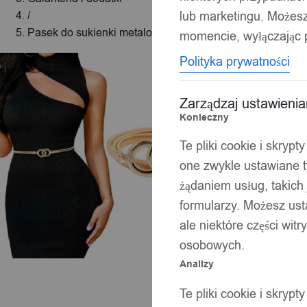
lub marketingu. Możes
/
Pasek do sukienki metalowy złoty elegancki rozciągliwy 
momencie, wyłączając p
Polityka prywatności
Zarządzaj ustawieni
Konieczny
Te pliki cookie i skryp
one zwykle ustawiane t
żądaniem usług, takich 
formularzy. Możesz ust
ale niektóre części wit
osobowych.
Analizy
Te pliki cookie i skryp