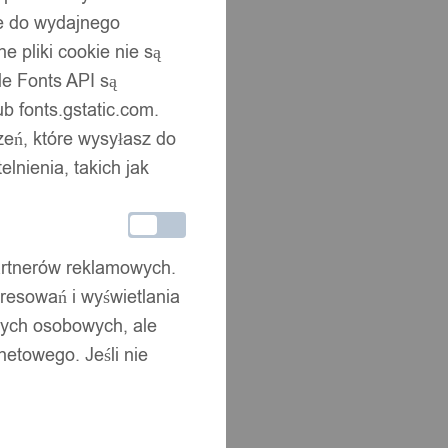
ne do wydajnego
 pliki cookie nie są
e Fonts API są
b fonts.gstatic.com.
zeń, które wysyłasz do
nienia, takich jak
partnerów reklamowych.
resowań i wyświetlania
nych osobowych, ale
netowego. Jeśli nie