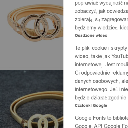
poprawiać wydajność na
zobaczyć, jak odwiedzaj
zbierają, są zagregowan
będziemy wiedzieć, kie
Osadzone wideo
Te pliki cookie i skryp
wideo, takie jak YouTu
internetowej. Jest moż
Ci odpowiednie reklamy
danych osobowych, ale 
internetowego. Jeśli ni
będzie działać zgodnie
Czcionki Google
Google Fonts to bibli
Google. API Google Fon