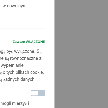
ia w dowolnym
Zawsze WŁĄCZONE
mogą być wyłączone. Są
óre są równoznaczne z
b wypełnianie
 o tych plikach cookie,
wują żadnych danych
 mogli mierzyć i