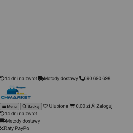
Skip to content
14 dni na zwrot
Metody dostawy
690 690 698
Ulubione
0,00
zł
Zaloguj
Menu
Szukaj
Wyszuki
produktó
14 dni na zwrot
Metody dostawy
Raty PayPo