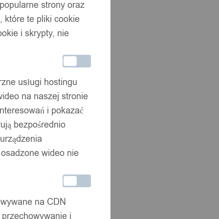
 popularne strony oraz
które te pliki cookie
okie i skrypty, nie
rzne usługi hostingu
ideo na naszej stronie
interesowań i pokazać
wują bezpośrednio
 urządzenia
że osadzone wideo nie
chowywane na CDN
, przechowywanie i