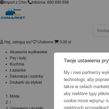
Import z Chin
Infolinia: 690 690 698
Wyszuki
produktó
Hej, zaloguj się!
Ulubione
0,00
zł
Akcesoria wędkarskie
Psy i koty
Twoje ustawienia pry
Kuchnia
Łazienka
My i nasi partnerzy wy
Dekoracje i ozdoby
technologii, aby popraw
Drukarki do etykiet
także w celach market
aby niektóre typy plik
Moda
cookie może wpłynąć na
/
niektórych przypadkach
Galanteria i dodatki