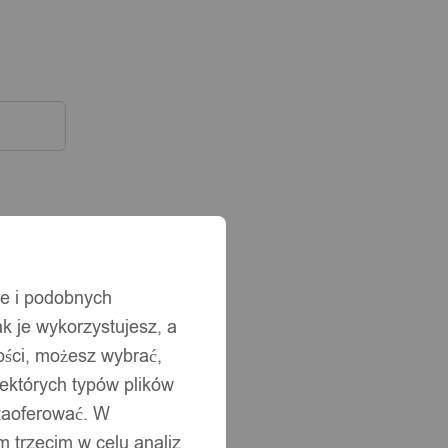
ie i podobnych
ak je wykorzystujesz, a
ści, możesz wybrać,
iektórych typów plików
 zaoferować. W
 trzecim w celu analiz