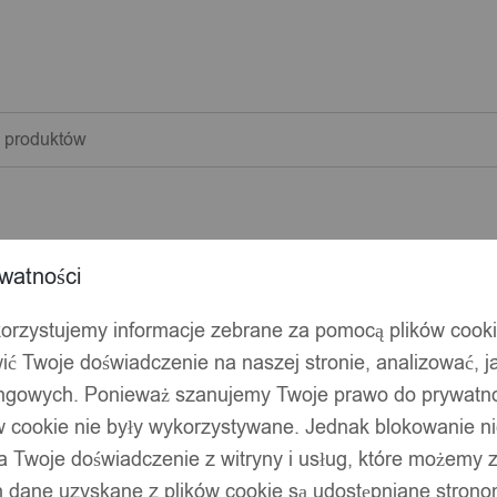
warka
w
watności
korzystujemy informacje zebrane za pomocą plików cook
ić Twoje doświadczenie na naszej stronie, analizować, j
ingowych. Ponieważ szanujemy Twoje prawo do prywatno
ów cookie nie były wykorzystywane. Jednak blokowanie n
 Twoje doświadczenie z witryny i usług, które możemy
 dane uzyskane z plików cookie są udostępniane stronom