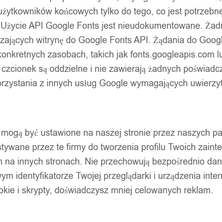
użytkowników końcowych tylko do tego, co jest potrzeb
 Użycie API Google Fonts jest nieudokumentowane. Żadne
ających witrynę do Google Fonts API. Żądania do Googl
nkretnych zasobach, takich jak fonts.googleapis.com lu
 czcionek są oddzielne i nie zawierają żadnych poświadc
zystania z innych usług Google wymagających uwierzytel
pty mogą być ustawione na naszej stronie przez naszych 
ywane przez te firmy do tworzenia profilu Twoich zainte
m na innych stronach. Nie przechowują bezpośrednio da
wym identyfikatorze Twojej przeglądarki i urządzenia inter
ookie i skrypty, doświadczysz mniej celowanych reklam.