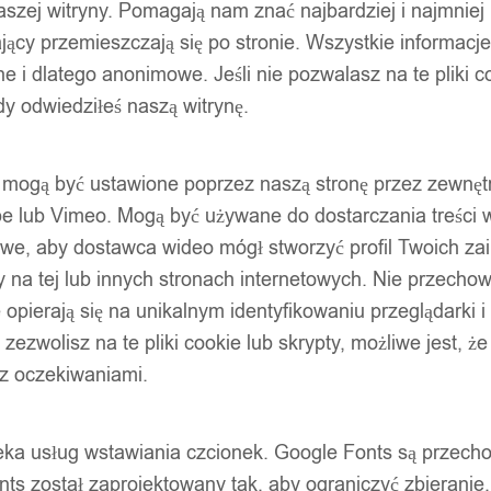
szej witryny. Pomagają nam znać najbardziej i najmniej
ący przemieszczają się po stronie. Wszystkie informacje, 
e i dlatego anonimowe. Jeśli nie pozwalasz na te pliki co
dy odwiedziłeś naszą witrynę.
ty mogą być ustawione poprzez naszą stronę przez zewnęt
be lub Vimeo. Mogą być używane do dostarczania treści w
liwe, aby dostawca wideo mógł stworzyć profil Twoich za
 na tej lub innych stronach internetowych. Nie przecho
opierają się na unikalnym identyfikowaniu przeglądarki i
e zezwolisz na te pliki cookie lub skrypty, możliwe jest, 
 z oczekiwaniami.
oteka usług wstawiania czcionek. Google Fonts są prze
ts został zaprojektowany tak, aby ograniczyć zbieranie