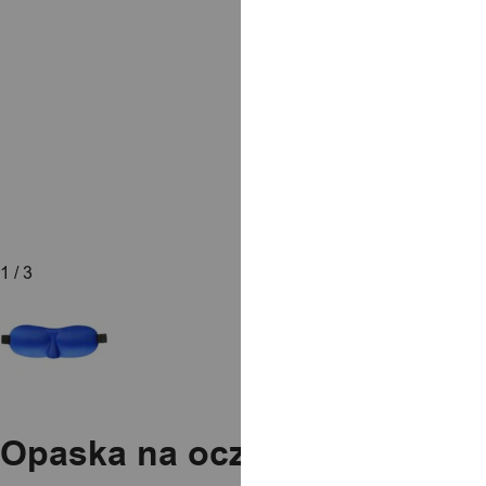
1
/ 3
Opaska na oczy spania 3d p