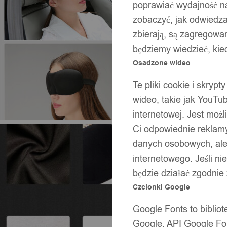
poprawiać wydajność na
zobaczyć, jak odwiedzaj
zbierają, są zagregowan
będziemy wiedzieć, kie
Osadzone wideo
Te pliki cookie i skryp
wideo, takie jak YouTu
internetowej. Jest moż
Ci odpowiednie reklamy
danych osobowych, ale 
internetowego. Jeśli ni
będzie działać zgodnie
Czcionki Google
Google Fonts to bibli
Google. API Google Fon