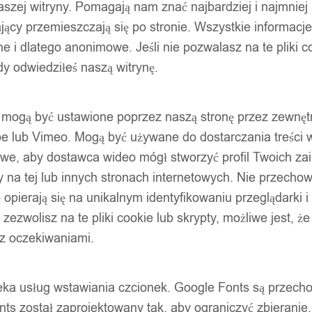
szej witryny. Pomagają nam znać najbardziej i najmniej
ący przemieszczają się po stronie. Wszystkie informacje, 
e i dlatego anonimowe. Jeśli nie pozwalasz na te pliki co
dy odwiedziłeś naszą witrynę.
ty mogą być ustawione poprzez naszą stronę przez zewnęt
be lub Vimeo. Mogą być używane do dostarczania treści w
liwe, aby dostawca wideo mógł stworzyć profil Twoich za
 na tej lub innych stronach internetowych. Nie przecho
opierają się na unikalnym identyfikowaniu przeglądarki i
e zezwolisz na te pliki cookie lub skrypty, możliwe jest, 
 z oczekiwaniami.
oteka usług wstawiania czcionek. Google Fonts są prze
ts został zaprojektowany tak, aby ograniczyć zbieranie