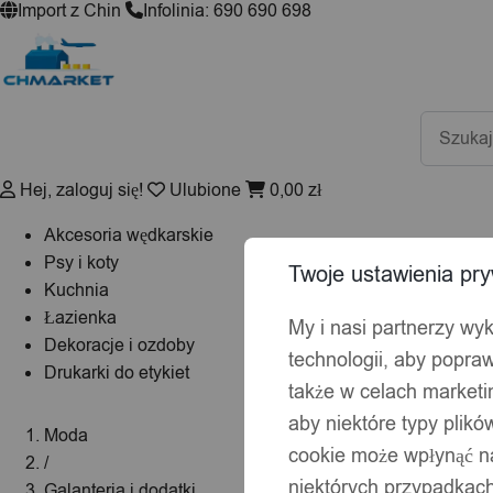
Import z Chin
Infolinia: 690 690 698
Wyszuki
produktó
Hej, zaloguj się!
Ulubione
0,00
zł
Akcesoria wędkarskie
Psy i koty
Twoje ustawienia pry
Kuchnia
Łazienka
My i nasi partnerzy wy
Dekoracje i ozdoby
technologii, aby popraw
Drukarki do etykiet
także w celach market
aby niektóre typy plik
Moda
cookie może wpłynąć na
/
niektórych przypadkach
Galanteria i dodatki