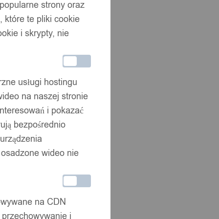
 popularne strony oraz
które te pliki cookie
okie i skrypty, nie
rzne usługi hostingu
ideo na naszej stronie
interesowań i pokazać
wują bezpośrednio
 urządzenia
że osadzone wideo nie
chowywane na CDN
, przechowywanie i