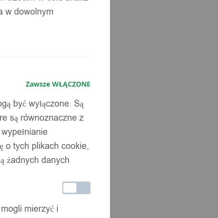
ia w dowolnym
Zawsze WŁĄCZONE
mogą być wyłączone. Są
óre są równoznaczne z
b wypełnianie
 o tych plikach cookie,
wują żadnych danych
 mogli mierzyć i