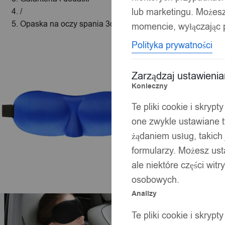
lub marketingu. Możes
/
Opaska na oczy spania 3d premium lepszy sen blue
momencie, wyłączając p
Polityka prywatności
Zarządzaj ustawieni
Konieczny
Te pliki cookie i skryp
one zwykle ustawiane t
żądaniem usług, takich 
formularzy. Możesz ust
ale niektóre części wit
osobowych.
Analizy
Te pliki cookie i skryp