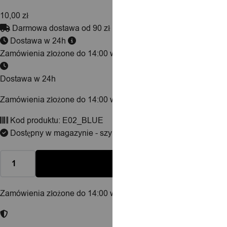
10,00
zł
Darmowa dostawa od 90 zł
Dostawa w 24h
Zamówienia złożone do 14:00 wysyłamy tego samego dnia.
Dostawa w 24h
Zamówienia złożone do 14:00 wysyłamy tego samego dnia.
Kod produktu:
E02_BLUE
Dostępny w magazynie - szybka dostawa
Zamówienia złożone do 14:00 w dni robocze wysyłamy tego sa