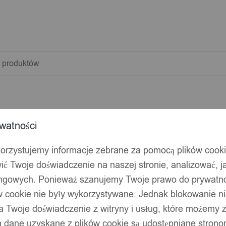
warka
w
watności
korzystujemy informacje zebrane za pomocą plików cook
ić Twoje doświadczenie na naszej stronie, analizować, j
ingowych. Ponieważ szanujemy Twoje prawo do prywatno
ów cookie nie były wykorzystywane. Jednak blokowanie n
 Twoje doświadczenie z witryny i usług, które możemy
 dane uzyskane z plików cookie są udostępniane stronom