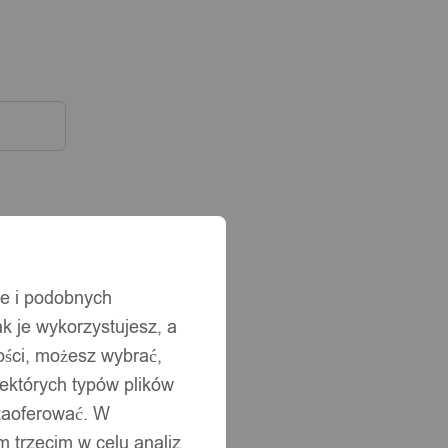
ie i podobnych
ak je wykorzystujesz, a
ści, możesz wybrać,
iektórych typów plików
 zaoferować. W
 trzecim w celu analiz