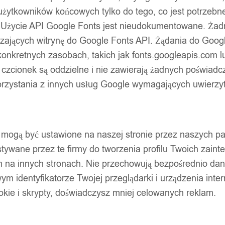
użytkowników końcowych tylko do tego, co jest potrzeb
 Użycie API Google Fonts jest nieudokumentowane. Żadne
ających witrynę do Google Fonts API. Żądania do Googl
nkretnych zasobach, takich jak fonts.googleapis.com lu
 czcionek są oddzielne i nie zawierają żadnych poświadc
zystania z innych usług Google wymagających uwierzytel
pty mogą być ustawione na naszej stronie przez naszych 
ywane przez te firmy do tworzenia profilu Twoich zainte
m na innych stronach. Nie przechowują bezpośrednio da
wym identyfikatorze Twojej przeglądarki i urządzenia inter
ookie i skrypty, doświadczysz mniej celowanych reklam.