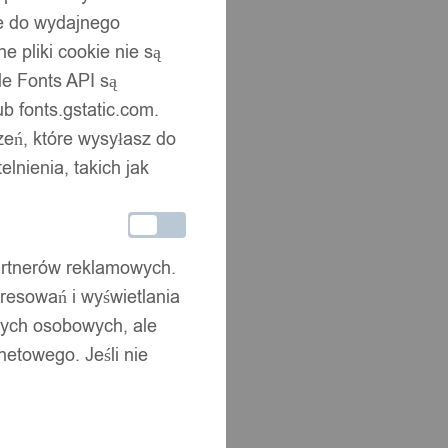
ne do wydajnego
 pliki cookie nie są
e Fonts API są
b fonts.gstatic.com.
zeń, które wysyłasz do
nienia, takich jak
partnerów reklamowych.
resowań i wyświetlania
nych osobowych, ale
netowego. Jeśli nie