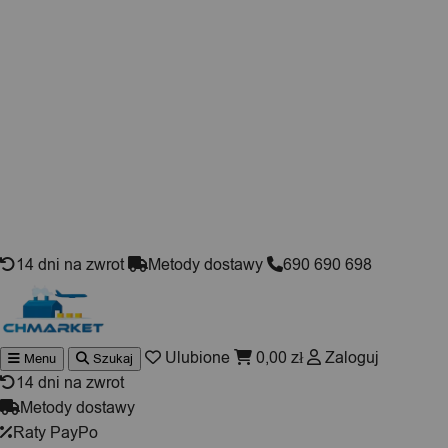
Skip to content
14 dni na zwrot
Metody dostawy
690 690 698
Ulubione
0,00
zł
Zaloguj
Menu
Szukaj
Wyszuki
produktó
14 dni na zwrot
Metody dostawy
Raty PayPo