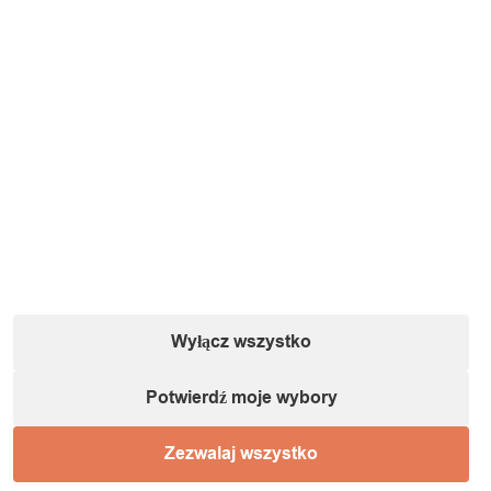
Informacje o podmiocie gospodarczym (zgodnie
z dyrektywą GPSR):
Nazwa:
IT&IMPORT Kajetan Sikorski |
Adres:
ul. Odkryta 37/9,
03-140 Warszawa |
NIP:
5242759671 |
REGON:
146686599 |
E-mail:
powiadomienia@itimport.pl
Wyłącz wszystko
Informacje o bezpieczeństwie produktu (kliknij)
Potwierdź moje wybory
1 / 1
Zezwalaj wszystko