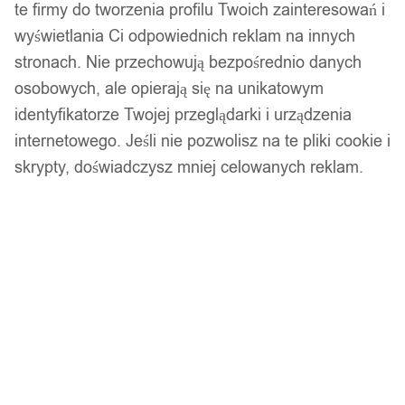
te firmy do tworzenia profilu Twoich zainteresowań i
wyświetlania Ci odpowiednich reklam na innych
stronach. Nie przechowują bezpośrednio danych
osobowych, ale opierają się na unikatowym
identyfikatorze Twojej przeglądarki i urządzenia
Power bank solarny 20000mah 22,5w panele
internetowego. Jeśli nie pozwolisz na te pliki cookie i
słoneczne
skrypty, doświadczysz mniej celowanych reklam.
199,00
zł
Opis produktu
Słuchawki bluetooth - opaska na oczy
Model: NIEBIESKA SOWA
Funkcje: