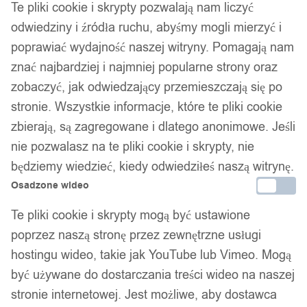
Te pliki cookie i skrypty pozwalają nam liczyć
1
/ 4
odwiedziny i źródła ruchu, abyśmy mogli mierzyć i
poprawiać wydajność naszej witryny. Pomagają nam
znać najbardziej i najmniej popularne strony oraz
zobaczyć, jak odwiedzający przemieszczają się po
stronie. Wszystkie informacje, które te pliki cookie
zbierają, są zagregowane i dlatego anonimowe. Jeśli
Opaska na oczy do spania
nie pozwalasz na te pliki cookie i skrypty, nie
słuchawki dla dzieci sowa
będziemy wiedzieć, kiedy odwiedziłeś naszą witrynę.
Osadzone wideo
Te pliki cookie i skrypty mogą być ustawione
69,99
zł
Darmowa dostawa od 90 zł
poprzez naszą stronę przez zewnętrzne usługi
Dostawa w 24h
hostingu wideo, takie jak YouTube lub Vimeo. Mogą
Zamówienia złożone do 14:00 wysyłamy tego samego dnia.
być używane do dostarczania treści wideo na naszej
stronie internetowej. Jest możliwe, aby dostawca
Dostawa w 24h