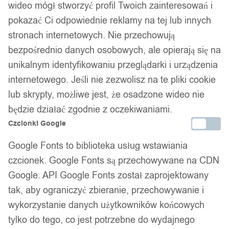
wideo mógł stworzyć profil Twoich zainteresowań i
Zamówienia złożone do 14:00 wysyłamy tego samego dnia.
pokazać Ci odpowiednie reklamy na tej lub innych
stronach internetowych. Nie przechowują
Kod produktu:
YZ03-sowa
bezpośrednio danych osobowych, ale opierają się na
Niedostępny
unikalnym identyfikowaniu przeglądarki i urządzenia
Brak w magazynie
internetowego. Jeśli nie zezwolisz na te pliki cookie
Zamówienia złożone do 14:00 w dni robocze wysyłamy tego
lub skrypty, możliwe jest, że osadzone wideo nie
samego dnia.
będzie działać zgodnie z oczekiwaniami.
Czcionki Google
Google Fonts to biblioteka usług wstawiania
Bezpieczne płatności
czcionek. Google Fonts są przechowywane na CDN
Google. API Google Fonts został zaprojektowany
tak, aby ograniczyć zbieranie, przechowywanie i
14 dni na zwrot
wykorzystanie danych użytkowników końcowych
tylko do tego, co jest potrzebne do wydajnego