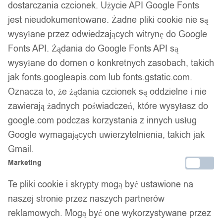
dostarczania czcionek. Użycie API Google Fonts
Gwarancja producenta
jest nieudokumentowane. Żadne pliki cookie nie są
wysyłane przez odwiedzających witrynę do Google
Fonts API. Żądania do Google Fonts API są
Wsparcie w zakupie
wysyłane do domen o konkretnych zasobach, takich
jak fonts.googleapis.com lub fonts.gstatic.com.
Podobne produkty
Oznacza to, że żądania czcionek są oddzielne i nie
zawierają żadnych poświadczeń, które wysyłasz do
Produkty, które mogą Cię zainteresować
google.com podczas korzystania z innych usług
Google wymagających uwierzytelnienia, takich jak
Gmail.
Marketing
Te pliki cookie i skrypty mogą być ustawione na
naszej stronie przez naszych partnerów
reklamowych. Mogą być one wykorzystywane przez