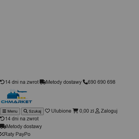
Skip to content
14 dni na zwrot
Metody dostawy
690 690 698
Ulubione
0,00
zł
Zaloguj
Menu
Szukaj
Wyszukiwarka
produktów
14 dni na zwrot
Metody dostawy
Raty PayPo