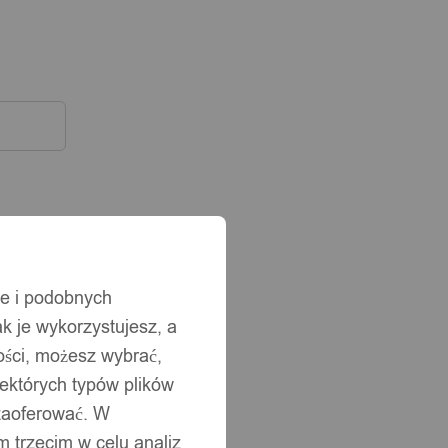
ie i podobnych
ak je wykorzystujesz, a
ści, możesz wybrać,
iektórych typów plików
 zaoferować. W
 trzecim w celu analiz