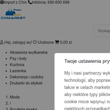
Import z Chin
Infolinia: 690 690 698
Wyszuki
produktó
Hej, zaloguj się!
Ulubione
0,00
zł
Akcesoria wędkarskie
Psy i koty
Twoje ustawienia pry
Kuchnia
Łazienka
My i nasi partnerzy wy
Dekoracje i ozdoby
technologii, aby popraw
Drukarki do etykiet
także w celach market
aby niektóre typy plik
Moda
cookie może wpłynąć na
/
niektórych przypadkach
Biżuteria męska