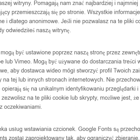
szej witryny. Pomagają nam znać najbardziej i najmniej
ący przemieszczają się po stronie. Wszystkie informacje, 
e i dlatego anonimowe. Jeśli nie pozwalasz na te pliki co
dy odwiedziłeś naszą witrynę.
ty mogą być ustawione poprzez naszą stronę przez zewnęt
be lub Vimeo. Mogą być używane do dostarczania treści w
liwe, aby dostawca wideo mógł stworzyć profil Twoich za
 na tej lub innych stronach internetowych. Nie przecho
opierają się na unikalnym identyfikowaniu przeglądarki i
e zezwolisz na te pliki cookie lub skrypty, możliwe jest, 
 z oczekiwaniami.
oteka usług wstawiania czcionek. Google Fonts są prze
ts został zaprojektowany tak, aby ograniczyć zbieranie