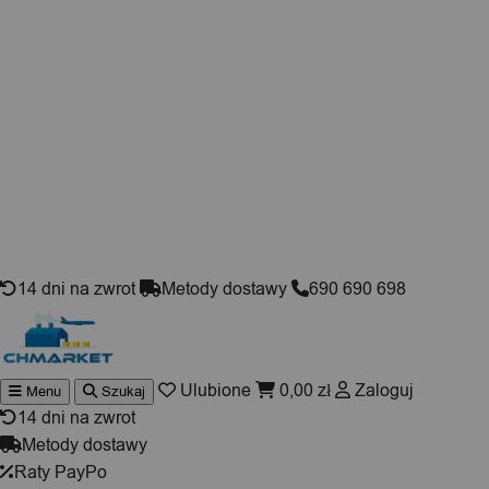
Skip to content
14 dni na zwrot
Metody dostawy
690 690 698
Ulubione
0,00
zł
Zaloguj
Menu
Szukaj
Wyszuki
produktó
14 dni na zwrot
Metody dostawy
Raty PayPo