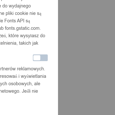
ne do wydajnego
 pliki cookie nie są
e Fonts API są
b fonts.gstatic.com.
zeń, które wysyłasz do
nienia, takich jak
partnerów reklamowych.
resowań i wyświetlania
nych osobowych, ale
netowego. Jeśli nie