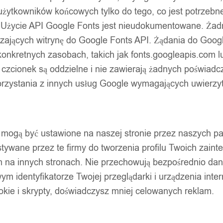
użytkowników końcowych tylko do tego, co jest potrzeb
 Użycie API Google Fonts jest nieudokumentowane. Żadne
ających witrynę do Google Fonts API. Żądania do Googl
nkretnych zasobach, takich jak fonts.googleapis.com lu
 czcionek są oddzielne i nie zawierają żadnych poświadc
zystania z innych usług Google wymagających uwierzytel
pty mogą być ustawione na naszej stronie przez naszych 
ywane przez te firmy do tworzenia profilu Twoich zainte
m na innych stronach. Nie przechowują bezpośrednio da
wym identyfikatorze Twojej przeglądarki i urządzenia inter
ookie i skrypty, doświadczysz mniej celowanych reklam.