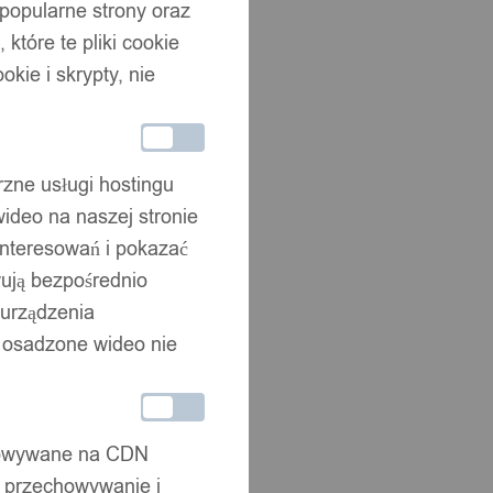
 popularne strony oraz
które te pliki cookie
okie i skrypty, nie
rzne usługi hostingu
ideo na naszej stronie
interesowań i pokazać
wują bezpośrednio
 urządzenia
że osadzone wideo nie
chowywane na CDN
, przechowywanie i