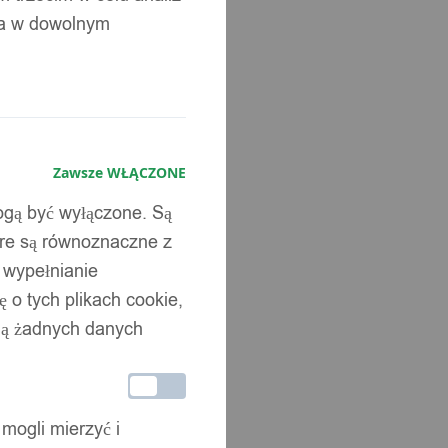
ia w dowolnym
Zawsze WŁĄCZONE
mogą być wyłączone. Są
óre są równoznaczne z
b wypełnianie
 o tych plikach cookie,
wują żadnych danych
 mogli mierzyć i