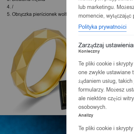
lub marketingu. Możes
/
Obrączka pierścionek wolfram biżuteria wolfring złota eu2
momencie, wyłączając p
Polityka prywatności
Zarządzaj ustawieni
Konieczny
Te pliki cookie i skryp
one zwykle ustawiane t
żądaniem usług, takich 
formularzy. Możesz ust
ale niektóre części wit
osobowych.
Analizy
Te pliki cookie i skryp