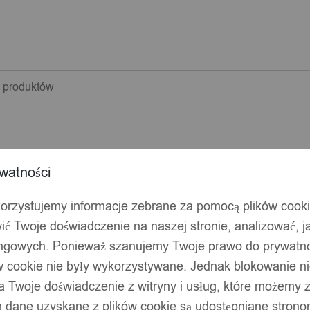
warka
w
watności
korzystujemy informacje zebrane za pomocą plików cook
ić Twoje doświadczenie na naszej stronie, analizować, j
ingowych. Ponieważ szanujemy Twoje prawo do prywatno
ów cookie nie były wykorzystywane. Jednak blokowanie n
 Twoje doświadczenie z witryny i usług, które możemy
 dane uzyskane z plików cookie są udostępniane stronom