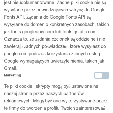
jest nieudokumentowane. Żadne pliki cookie nie są
wysyłane przez odwiedzających witrynę do Google
Dostawa w 24h
Fonts API. Żądania do Google Fonts API są
Zamówienia złożone do 14:00 wysyłamy tego samego dnia.
wysyłane do domen o konkretnych zasobach, takich
jak fonts.googleapis.com lub fonts.gstatic.com.
Kod produktu:
R17-22/19
Niedostępny
Oznacza to, że żądania czcionek są oddzielne i nie
zawierają żadnych poświadczeń, które wysyłasz do
Brak w magazynie
google.com podczas korzystania z innych usług
Zamówienia złożone do 14:00 w dni robocze wysyłamy tego
Google wymagających uwierzytelnienia, takich jak
samego dnia.
Gmail.
Marketing
Te pliki cookie i skrypty mogą być ustawione na
Bezpieczne płatności
naszej stronie przez naszych partnerów
reklamowych. Mogą być one wykorzystywane przez
te firmy do tworzenia profilu Twoich zainteresowań i
14 dni na zwrot