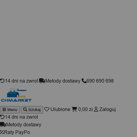
Skip to content
14 dni na zwrot
Metody dostawy
690 690 698
Ulubione
0,00
zł
Zaloguj
Menu
Szukaj
Wyszukiwarka
produktów
14 dni na zwrot
Metody dostawy
Raty PayPo