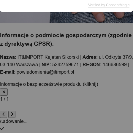
Verified by ConsentMagic
Informacje o podmiocie gospodarczym (zgodnie
z dyrektywą GPSR):
Nazwa:
IT&IMPORT Kajetan Sikorski |
Adres:
ul. Odkryta 37/9,
03-140 Warszawa |
NIP:
5242759671 |
REGON:
146686599 |
E-mail:
powiadomienia@itimport.pl
Informacje o bezpieczeństwie produktu (kliknij)
1 / 1
Ładowanie...