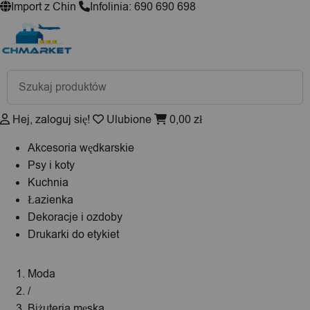
Import z Chin
Infolinia: 690 690 698
Wyszukiwarka
produktów
Hej, zaloguj się!
Ulubione
0,00
zł
Akcesoria wędkarskie
Psy i koty
Kuchnia
Łazienka
Dekoracje i ozdoby
Drukarki do etykiet
Moda
/
Biżuteria męska