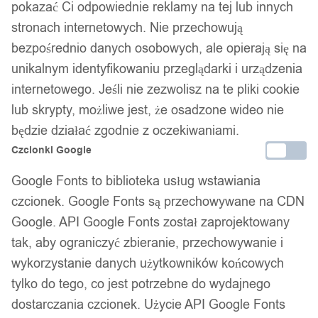
pokazać Ci odpowiednie reklamy na tej lub innych
stronach internetowych. Nie przechowują
1
/ 7
bezpośrednio danych osobowych, ale opierają się na
unikalnym identyfikowaniu przeglądarki i urządzenia
internetowego. Jeśli nie zezwolisz na te pliki cookie
lub skrypty, możliwe jest, że osadzone wideo nie
będzie działać zgodnie z oczekiwaniami.
Obrączka pierścionek
Czcionki Google
wolfram biżuteria wolfring
Google Fonts to biblioteka usług wstawiania
czcionek. Google Fonts są przechowywane na CDN
srebrna eu22 us10
Google. API Google Fonts został zaprojektowany
tak, aby ograniczyć zbieranie, przechowywanie i
89,99
zł
wykorzystanie danych użytkowników końcowych
Darmowa dostawa od 90 zł
tylko do tego, co jest potrzebne do wydajnego
Dostawa w 24h
dostarczania czcionek. Użycie API Google Fonts
Zamówienia złożone do 14:00 wysyłamy tego samego dnia.