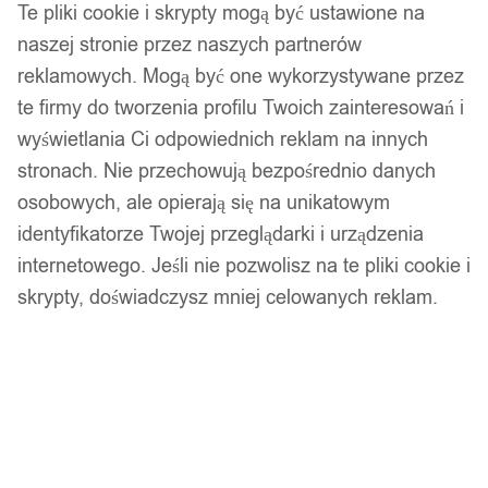
Te pliki cookie i skrypty mogą być ustawione na
czarna eu22 us10
naszej stronie przez naszych partnerów
reklamowych. Mogą być one wykorzystywane przez
89,99
zł
te firmy do tworzenia profilu Twoich zainteresowań i
Darmowa dostawa od 90 zł
wyświetlania Ci odpowiednich reklam na innych
Dostawa w 24h
stronach. Nie przechowują bezpośrednio danych
Zamówienia złożone do 14:00 wysyłamy tego samego dnia.
osobowych, ale opierają się na unikatowym
Dostawa w 24h
identyfikatorze Twojej przeglądarki i urządzenia
internetowego. Jeśli nie pozwolisz na te pliki cookie i
Zamówienia złożone do 14:00 wysyłamy tego samego dnia.
skrypty, doświadczysz mniej celowanych reklam.
Kod produktu:
R18-22/10
Niedostępny
Brak w magazynie
Zamówienia złożone do 14:00 w dni robocze wysyłamy tego
samego dnia.