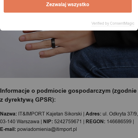
Zezwalaj wszystko
Verified by ConsentMagic
Informacje o podmiocie gospodarczym (zgodnie
z dyrektywą GPSR):
Nazwa:
IT&IMPORT Kajetan Sikorski |
Adres:
ul. Odkryta 37/9,
03-140 Warszawa |
NIP:
5242759671 |
REGON:
146686599 |
E-mail:
powiadomienia@itimport.pl