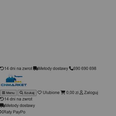
Skip to content
14 dni na zwrot
Metody dostawy
690 690 698
Ulubione
0,00
zł
Zaloguj
Menu
Szukaj
Wyszukiwarka
produktów
14 dni na zwrot
Metody dostawy
Raty PayPo