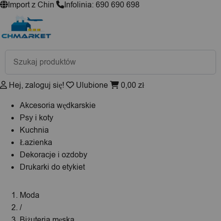
Import z Chin
Infolinia: 690 690 698
Wyszukiwarka
produktów
Hej, zaloguj się!
Ulubione
0,00
zł
Akcesoria wędkarskie
Psy i koty
Kuchnia
Łazienka
Dekoracje i ozdoby
Drukarki do etykiet
Moda
/
Biżuteria męska