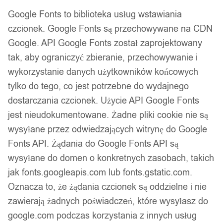
Google Fonts to biblioteka usług wstawiania
eu19 us09
czcionek. Google Fonts są przechowywane na CDN
Google. API Google Fonts został zaprojektowany
40,00
zł
tak, aby ograniczyć zbieranie, przechowywanie i
Darmowa dostawa od 90 zł
wykorzystanie danych użytkowników końcowych
Dostawa w 24h
tylko do tego, co jest potrzebne do wydajnego
Zamówienia złożone do 14:00 wysyłamy tego samego dnia.
dostarczania czcionek. Użycie API Google Fonts
jest nieudokumentowane. Żadne pliki cookie nie są
Dostawa w 24h
wysyłane przez odwiedzających witrynę do Google
Zamówienia złożone do 14:00 wysyłamy tego samego dnia.
Fonts API. Żądania do Google Fonts API są
Kod produktu:
O1G-R19
wysyłane do domen o konkretnych zasobach, takich
Dostępny w magazynie - szybka dostawa
jak fonts.googleapis.com lub fonts.gstatic.com.
Oznacza to, że żądania czcionek są oddzielne i nie
Dodaj do koszyka
zawierają żadnych poświadczeń, które wysyłasz do
google.com podczas korzystania z innych usług