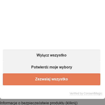
Wyłącz wszystko
Informacje o podmiocie gospodarczym (zgodnie
Potwierdź moje wybory
z dyrektywą GPSR):
Zezwalaj wszystko
Nazwa:
IT&IMPORT Kajetan Sikorski |
Adres:
ul. Odkryta 37/9,
03-140 Warszawa |
NIP:
5242759671 |
REGON:
146686599 |
E-mail:
powiadomienia@itimport.pl
Verified by ConsentMagic
Informacje o bezpieczeństwie produktu (kliknij)