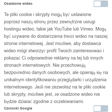
Osadzone wideo
Te pliki cookie i skrypty mogą być ustawione
poprzez naszą stronę przez zewnętrzne usługi
hostingu wideo, takie jak YouTube lub Vimeo. Mogą
być używane do dostarczania treści wideo na naszej
stronie internetowej. Jest możliwe, aby dostawca
wideo mógł stworzyć profil Twoich zainteresowań i
1
/ 6
pokazać Ci odpowiednie reklamy na tej lub innych
stronach internetowych. Nie przechowują
bezpośrednio danych osobowych, ale opierają się na
unikalnym identyfikowaniu przeglądarki i urządzenia
internetowego. Jeśli nie zezwolisz na te pliki cookie
lub skrypty, możliwe jest, że osadzone wideo nie
Obrączka pierścionek ślubny
będzie działać zgodnie z oczekiwaniami.
złoty stal biżuteria 316l r.19
Czcionki Google