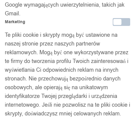
Zamówienia złożone do 14:00 w dni robocze wysyłamy tego
Google wymagających uwierzytelnienia, takich jak
samego dnia.
Gmail.
Marketing
Te pliki cookie i skrypty mogą być ustawione na
Zamów telefonicznie
naszej stronie przez naszych partnerów
Wtorek - Piątek • 8:00 - 15:00
reklamowych. Mogą być one wykorzystywane przez
te firmy do tworzenia profilu Twoich zainteresowań i
690 690 698
wyświetlania Ci odpowiednich reklam na innych
Kod produktu:
O1G-R19
stronach. Nie przechowują bezpośrednio danych
osobowych, ale opierają się na unikatowym
Bezpieczne płatności
identyfikatorze Twojej przeglądarki i urządzenia
internetowego. Jeśli nie pozwolisz na te pliki cookie i
skrypty, doświadczysz mniej celowanych reklam.
14 dni na zwrot