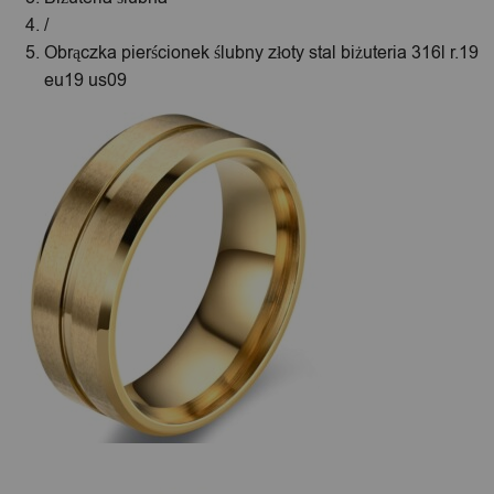
/
Obrączka pierścionek ślubny złoty stal biżuteria 316l r.19
eu19 us09