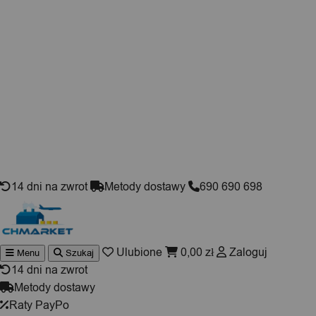
Skip to content
14 dni na zwrot
Metody dostawy
690 690 698
Ulubione
0,00
zł
Zaloguj
Menu
Szukaj
Wyszukiwarka
produktów
14 dni na zwrot
Metody dostawy
Raty PayPo