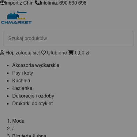
Import z Chin
Infolinia: 690 690 698
Wyszukiwarka
produktów
Hej, zaloguj się!
Ulubione
0,00
zł
Akcesoria wędkarskie
Psy i koty
Kuchnia
Łazienka
Dekoracje i ozdoby
Drukarki do etykiet
Moda
/
Biżuteria ślubna