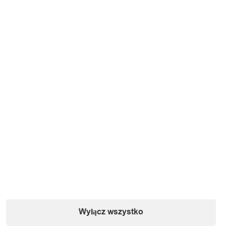
Jak sprawdzić czy kupuję właściwy rozmiar?
A - miara USA
B - średnica wewnętrzna pierścienia
C - obwód wewnętrzny pierścienia - zmierz swój palec i dobierz
odpowiedni rozmiar PL lub USA dostępny w ofercie
PL - miara polska / europejska pierścienia
Wyłącz wszystko