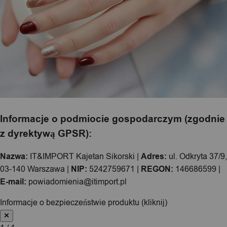
Informacje o podmiocie gospodarczym (zgodnie
z dyrektywą GPSR):
Nazwa:
IT&IMPORT Kajetan Sikorski |
Adres:
ul. Odkryta 37/9,
03-140 Warszawa |
NIP:
5242759671 |
REGON:
146686599 |
E-mail:
powiadomienia@itimport.pl
Informacje o bezpieczeństwie produktu (kliknij)