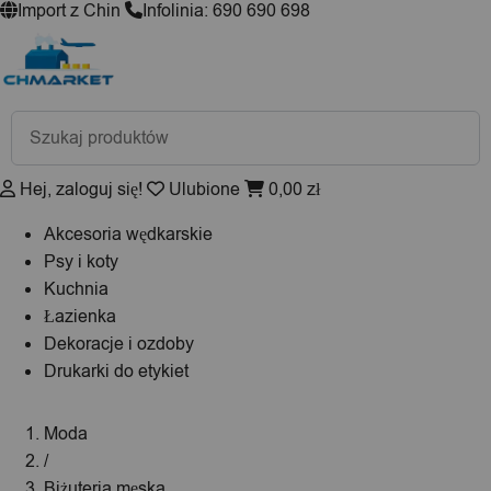
Import z Chin
Infolinia: 690 690 698
Wyszukiwarka
produktów
Hej, zaloguj się!
Ulubione
0,00
zł
Akcesoria wędkarskie
Psy i koty
Kuchnia
Łazienka
Dekoracje i ozdoby
Drukarki do etykiet
Moda
/
Biżuteria męska