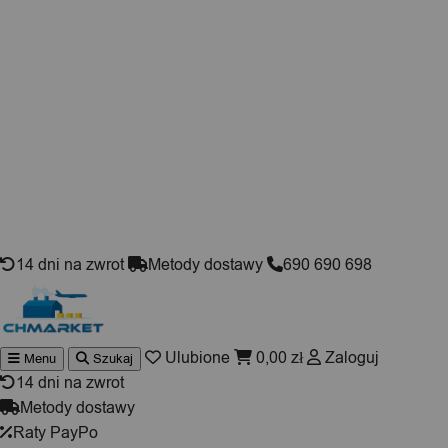
Skip to content
14 dni na zwrot
Metody dostawy
690 690 698
Ulubione
0,00
zł
Zaloguj
Menu
Szukaj
Wyszukiwarka
produktów
14 dni na zwrot
Metody dostawy
Raty PayPo