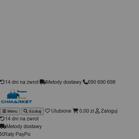
Skip to content
14 dni na zwrot
Metody dostawy
690 690 698
Ulubione
0,00
zł
Zaloguj
Menu
Szukaj
Wyszukiwarka
produktów
14 dni na zwrot
Metody dostawy
Raty PayPo