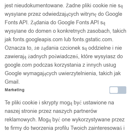
Kod produktu:
70x100T_K3
jest nieudokumentowane. Żadne pliki cookie nie są
wysyłane przez odwiedzających witrynę do Google
Fonts API. Żądania do Google Fonts API są
Bezpieczne płatności
wysyłane do domen o konkretnych zasobach, takich
jak fonts.googleapis.com lub fonts.gstatic.com.
Oznacza to, że żądania czcionek są oddzielne i nie
14 dni na zwrot
zawierają żadnych poświadczeń, które wysyłasz do
google.com podczas korzystania z innych usług
Google wymagających uwierzytelnienia, takich jak
Gwarancja producenta
Gmail.
Marketing
Te pliki cookie i skrypty mogą być ustawione na
Wsparcie w zakupie
naszej stronie przez naszych partnerów
reklamowych. Mogą być one wykorzystywane przez
Podobne produkty
te firmy do tworzenia profilu Twoich zainteresowań i