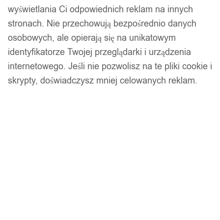
wyświetlania Ci odpowiednich reklam na innych
Produkty, które mogą Cię zainteresować
stronach. Nie przechowują bezpośrednio danych
osobowych, ale opierają się na unikatowym
identyfikatorze Twojej przeglądarki i urządzenia
internetowego. Jeśli nie pozwolisz na te pliki cookie i
skrypty, doświadczysz mniej celowanych reklam.
Niimbot naklejki termiczne do kabli 12,5*109
65szt