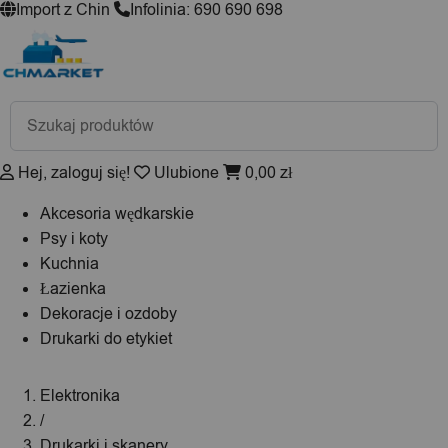
Import z Chin
Infolinia: 690 690 698
Wyszukiwarka
produktów
Hej, zaloguj się!
Ulubione
0,00
zł
Akcesoria wędkarskie
Psy i koty
Kuchnia
Łazienka
Dekoracje i ozdoby
Drukarki do etykiet
Elektronika
/
Drukarki i skanery