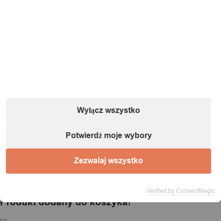
Informacje o podmiocie gospodarczym (zgodnie
z dyrektywą GPSR):
Nazwa:
IT&IMPORT Kajetan Sikorski |
Adres:
ul. Odkryta 37/9,
03-140 Warszawa |
NIP:
5242759671 |
REGON:
146686599 |
E-mail:
powiadomienia@itimport.pl
Informacje o bezpieczeństwie produktu (kliknij)
Wyłącz wszystko
1 / 1
Potwierdź moje wybory
Zezwalaj wszystko
Ładowanie...
Verified by ConsentMagic
Produkt dodany do koszyka!