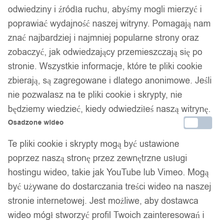
1
/ 4
odwiedziny i źródła ruchu, abyśmy mogli mierzyć i
poprawiać wydajność naszej witryny. Pomagają nam
znać najbardziej i najmniej popularne strony oraz
zobaczyć, jak odwiedzający przemieszczają się po
stronie. Wszystkie informacje, które te pliki cookie
zbierają, są zagregowane i dlatego anonimowe. Jeśli
Niimbot etykiety naklejki
nie pozwalasz na te pliki cookie i skrypty, nie
70*100mm białe 290szt do
będziemy wiedzieć, kiedy odwiedziłeś naszą witrynę.
Osadzone wideo
drukarki k3/w oryginalne
Te pliki cookie i skrypty mogą być ustawione
poprzez naszą stronę przez zewnętrzne usługi
36,99
zł
hostingu wideo, takie jak YouTube lub Vimeo. Mogą
Darmowa dostawa od 90 zł
być używane do dostarczania treści wideo na naszej
Dostawa w 24h
stronie internetowej. Jest możliwe, aby dostawca
Zamówienia złożone do 14:00 wysyłamy tego samego dnia.
wideo mógł stworzyć profil Twoich zainteresowań i