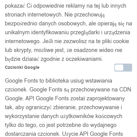
Dostawa w 24h
pokazać Ci odpowiednie reklamy na tej lub innych
stronach internetowych. Nie przechowują
Zamówienia złożone do 14:00 wysyłamy tego samego dnia.
bezpośrednio danych osobowych, ale opierają się na
Kod produktu:
70x100T_K3
unikalnym identyfikowaniu przeglądarki i urządzenia
Dostępny w magazynie - szybka dostawa
internetowego. Jeśli nie zezwolisz na te pliki cookie
lub skrypty, możliwe jest, że osadzone wideo nie
Dodaj do koszyka
będzie działać zgodnie z oczekiwaniami.
Czcionki Google
Zamówienia złożone do 14:00 w dni robocze wysyłamy tego
Google Fonts to biblioteka usług wstawiania
samego dnia.
czcionek. Google Fonts są przechowywane na CDN
Google. API Google Fonts został zaprojektowany
tak, aby ograniczyć zbieranie, przechowywanie i
Zamów telefonicznie
wykorzystanie danych użytkowników końcowych
Wtorek - Piątek • 8:00 - 15:00
tylko do tego, co jest potrzebne do wydajnego
dostarczania czcionek. Użycie API Google Fonts
690 690 698